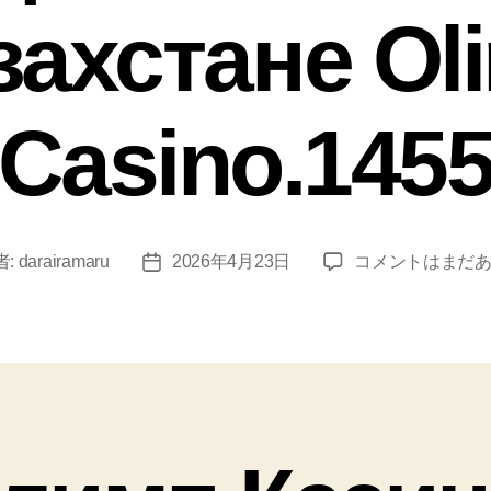
захстане Ol
Casino.145
Официальный
者:
darairamaru
2026年4月23日
コメントはまだ
投
сайт
稿
в
日
Казахстане
Olimp
Casino.1455
へ
の