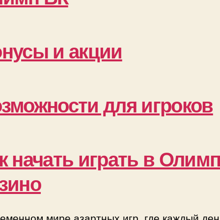
нусы и акции
зможности для игроков
к начать играть в Олим
зино
еменном мире азартных игр, где каждый ден