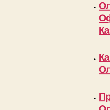
Ол
Оф
Ка
Ка
Ол
Пр
О