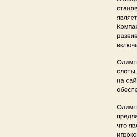
стано
являет
Компан
развив
включа
Олимп 
слоты,
на сай
обеспе
Олимпб
предла
что я
игроко