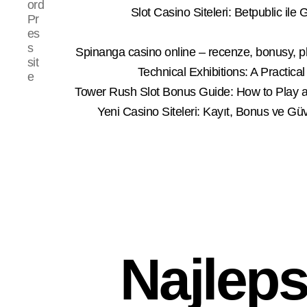
ord
Slot Casino Siteleri: Betpublic il
Pr
es
s
Spinanga casino online – recenze, bonusy, p
sit
Technical Exhibitions: A Practica
e
Tower Rush Slot Bonus Guide: How to Play 
Yeni Casino Siteleri: Kayıt, Bonus ve Güv
Najlep