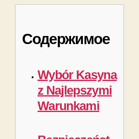
Содержимое
Wybór Kasyna
z Najlepszymi
Warunkami