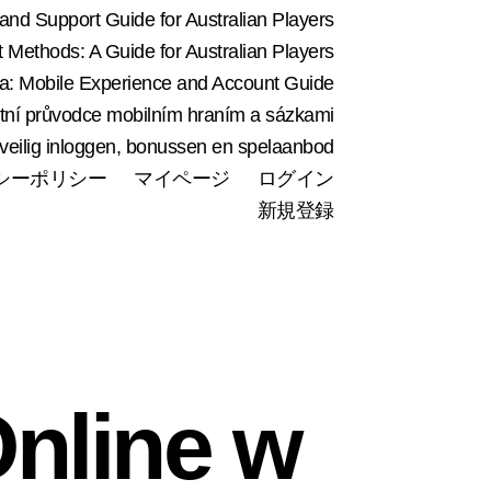
and Support Guide for Australian Players
Methods: A Guide for Australian Players
ia: Mobile Experience and Account Guide
etní průvodce mobilním hraním a sázkami
veilig inloggen, bonussen en spelaanbod
シーポリシー
マイページ
ログイン
新規登録
nline w