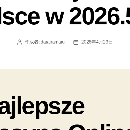
lsce w 2026.
作成者:
darairamaru
2026年4月23日
投
投
稿
稿
者
日
ajlepsze