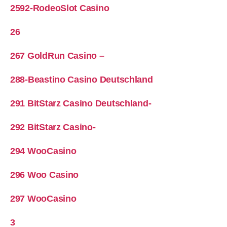
2592-RodeoSlot Casino
26
267 GoldRun Casino –
288-Beastino Casino Deutschland
291 BitStarz Casino Deutschland-
292 BitStarz Casino-
294 WooCasino
296 Woo Casino
297 WooCasino
3