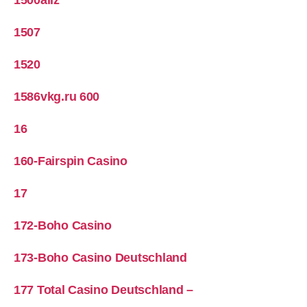
1507
1520
1586vkg.ru 600
16
160-Fairspin Casino
17
172-Boho Casino
173-Boho Casino Deutschland
177 Total Casino Deutschland –