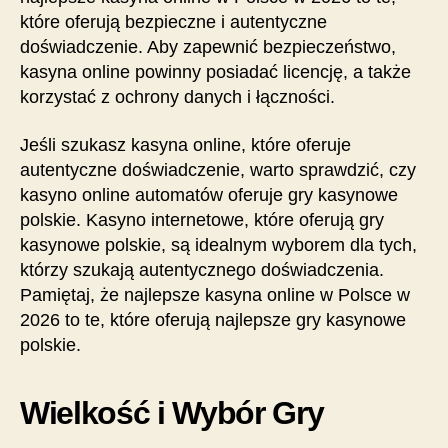
które oferują bezpieczne i autentyczne
doświadczenie. Aby zapewnić bezpieczeństwo,
kasyna online powinny posiadać licencję, a także
korzystać z ochrony danych i łączności.
Jeśli szukasz kasyna online, które oferuje
autentyczne doświadczenie, warto sprawdzić, czy
kasyno online automatów oferuje gry kasynowe
polskie. Kasyno internetowe, które oferują gry
kasynowe polskie, są idealnym wyborem dla tych,
którzy szukają autentycznego doświadczenia.
Pamiętaj, że najlepsze kasyna online w Polsce w
2026 to te, które oferują najlepsze gry kasynowe
polskie.
Wielkość i Wybór Gry