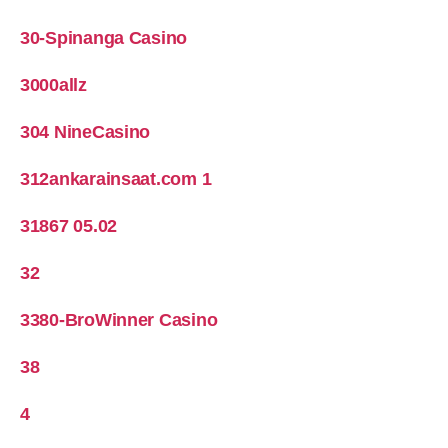
30-Spinanga Casino
3000allz
304 NineCasino
312ankarainsaat.com 1
31867 05.02
32
3380-BroWinner Casino
38
4