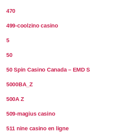
470
499-coolzino casino
5
50
50 Spin Casino Canada – EMD S
5000BA_Z
500A Z
509-magius casino
511 nine casino en ligne