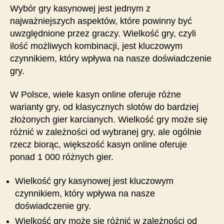
Wybór gry kasynowej jest jednym z
najważniejszych aspektów, które powinny być
uwzględnione przez graczy. Wielkość gry, czyli
ilość możliwych kombinacji, jest kluczowym
czynnikiem, który wpływa na nasze doświadczenie
gry.
W Polsce, wiele kasyn online oferuje różne
warianty gry, od klasycznych slotów do bardziej
złożonych gier karcianych. Wielkość gry może się
różnić w zależności od wybranej gry, ale ogólnie
rzecz biorąc, większość kasyn online oferuje
ponad 1 000 różnych gier.
Wielkość gry kasynowej jest kluczowym
czynnikiem, który wpływa na nasze
doświadczenie gry.
Wielkość gry może się różnić w zależności od