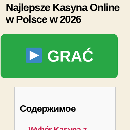
Najlepsze Kasyna Online
w Polsce w 2026
GRAĆ
Содержимое
Wybór Kasyna z