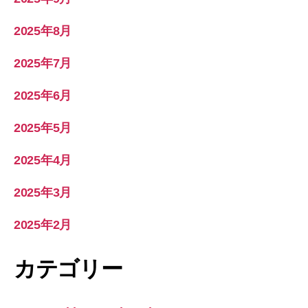
2025年8月
2025年7月
2025年6月
2025年5月
2025年4月
2025年3月
2025年2月
カテゴリー