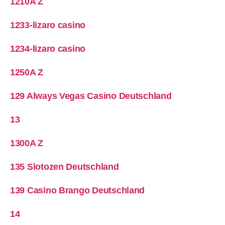
1210A Z
1233-lizaro casino
1234-lizaro casino
1250A Z
129 Always Vegas Casino Deutschland
13
1300A Z
135 Slotozen Deutschland
139 Casino Brango Deutschland
14