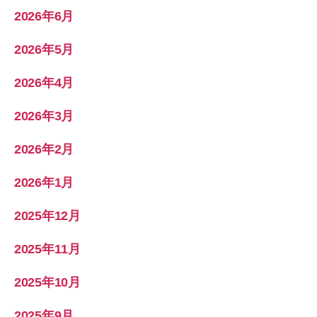
2026年6月
2026年5月
2026年4月
2026年3月
2026年2月
2026年1月
2025年12月
2025年11月
2025年10月
2025年9月