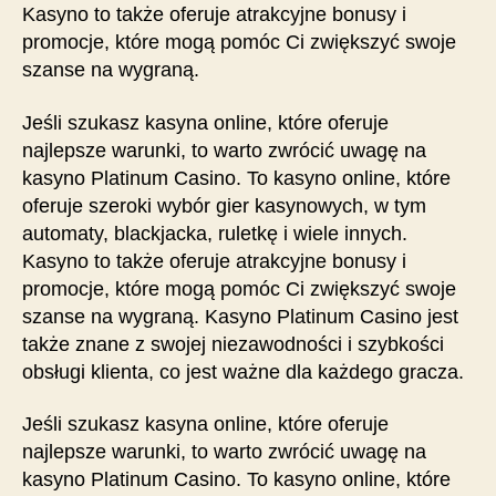
Kasyno to także oferuje atrakcyjne bonusy i
promocje, które mogą pomóc Ci zwiększyć swoje
szanse na wygraną.
Jeśli szukasz kasyna online, które oferuje
najlepsze warunki, to warto zwrócić uwagę na
kasyno Platinum Casino. To kasyno online, które
oferuje szeroki wybór gier kasynowych, w tym
automaty, blackjacka, ruletkę i wiele innych.
Kasyno to także oferuje atrakcyjne bonusy i
promocje, które mogą pomóc Ci zwiększyć swoje
szanse na wygraną. Kasyno Platinum Casino jest
także znane z swojej niezawodności i szybkości
obsługi klienta, co jest ważne dla każdego gracza.
Jeśli szukasz kasyna online, które oferuje
najlepsze warunki, to warto zwrócić uwagę na
kasyno Platinum Casino. To kasyno online, które