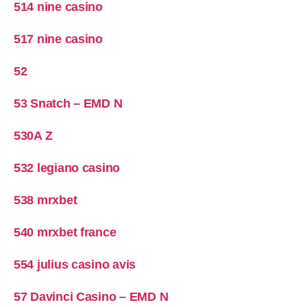
514 nine casino
517 nine casino
52
53 Snatch – EMD N
530A Z
532 legiano casino
538 mrxbet
540 mrxbet france
554 julius casino avis
57 Davinci Casino – EMD N