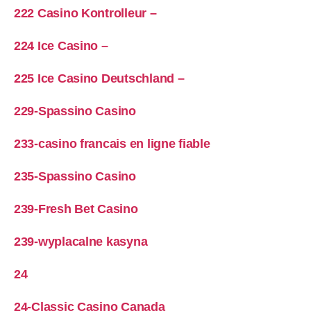
222 Casino Kontrolleur –
224 Ice Casino –
225 Ice Casino Deutschland –
229-Spassino Casino
233-casino francais en ligne fiable
235-Spassino Casino
239-Fresh Bet Casino
239-wyplacalne kasyna
24
24-Classic Casino Canada