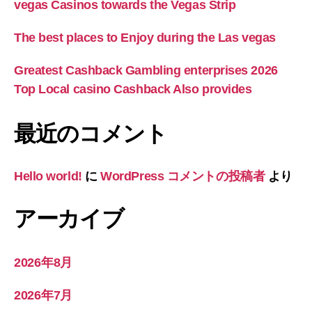
vegas Casinos towards the Vegas Strip
The best places to Enjoy during the Las vegas
Greatest Cashback Gambling enterprises 2026
Top Local casino Cashback Also provides
最近のコメント
Hello world!
に
WordPress コメントの投稿者
より
アーカイブ
2026年8月
2026年7月