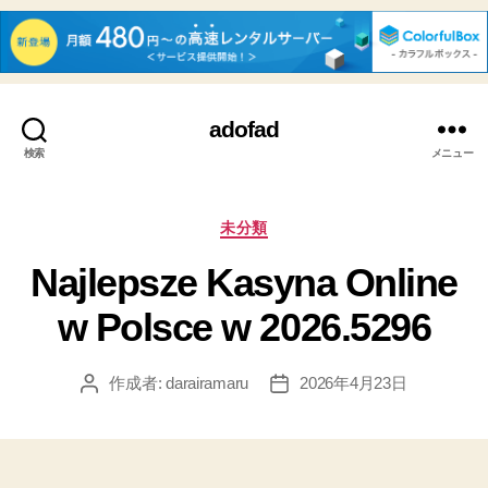
adofad
検索
メニュー
カ
未分類
テ
Najlepsze Kasyna Online
ゴ
リ
w Polsce w 2026.5296
ー
作成者:
darairamaru
2026年4月23日
投
投
稿
稿
者
日