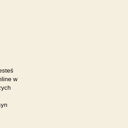
esteś
line w
zych
syn