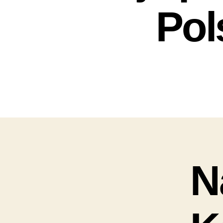
Pol
N