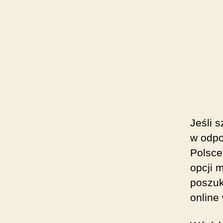
Jeśli 
w odpo
Polsce
opcji 
poszuk
online