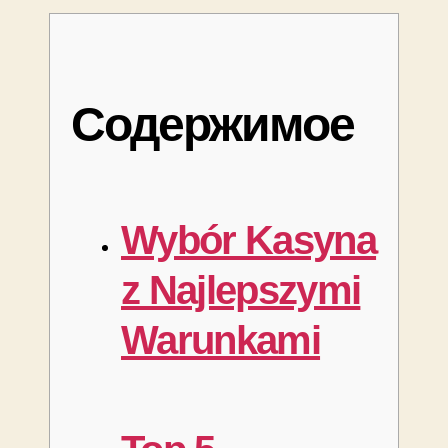
Содержимое
Wybór Kasyna
z Najlepszymi
Warunkami