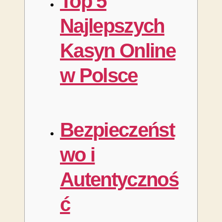
Top 5
Najlepszych
Kasyn Online
w Polsce
Bezpieczeńst
wo i
Autentycznoś
ć