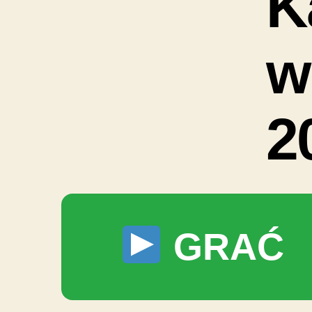
K
w
2
GRAĆ