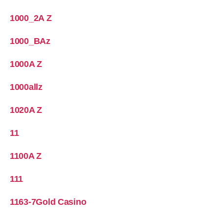
1000_2A Z
1000_BAz
1000A Z
1000allz
1020A Z
11
1100A Z
111
1163-7Gold Casino