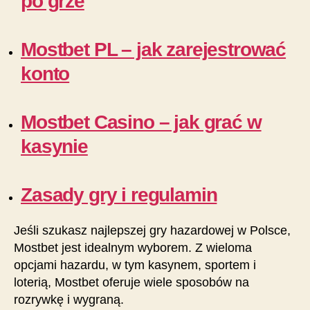
po grze
Mostbet PL – jak zarejestrować
konto
Mostbet Casino – jak grać w
kasynie
Zasady gry i regulamin
Jeśli szukasz najlepszej gry hazardowej w Polsce,
Mostbet jest idealnym wyborem. Z wieloma
opcjami hazardu, w tym kasynem, sportem i
loterią, Mostbet oferuje wiele sposobów na
rozrywkę i wygraną.