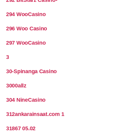
292 BitStarz Casino-
294 WooCasino
296 Woo Casino
297 WooCasino
3
30-Spinanga Casino
3000allz
304 NineCasino
312ankarainsaat.com 1
31867 05.02