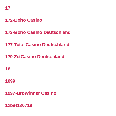
17
172-Boho Casino
173-Boho Casino Deutschland
177 Total Casino Deutschland –
179 ZetCasino Deutschland –
18
1899
1997-BroWinner Casino
1xbet180718