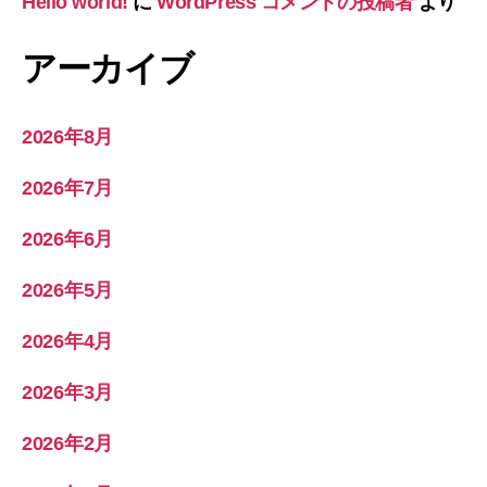
Hello world!
に
WordPress コメントの投稿者
より
アーカイブ
2026年8月
2026年7月
2026年6月
2026年5月
2026年4月
2026年3月
2026年2月