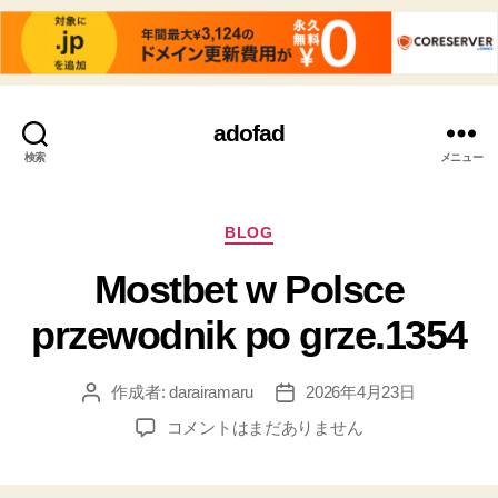
adofad
検索
メニュー
カ
BLOG
テ
Mostbet w Polsce
ゴ
リ
przewodnik po grze.1354
ー
作成者:
darairamaru
2026年4月23日
投
投
稿
稿
Mostbet
コメントはまだありません
者
日
w
Polsce