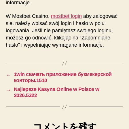
informacje.
W Mostbet Casino,
mostbet login
aby zalogować
się, należy wpisać swój login i hasło w polu
logowania. Jeśli nie pamiętasz swojego loginu,
możesz go odnowić, klikając na “Zapomniane
hasło” i wypełniając wymagane informacje.
←
1win скачать приложение букмекерской
конторы.1510
→
Najlepsze Kasyna Online w Polsce w
2026.5322
コメントを残す