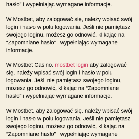
hasło” i wypełniając wymagane informacje.
W Mostbet, aby zalogować się, należy wpisać swój
login i hasło w polu logowania. Jeśli nie pamiętasz
swojego loginu, możesz go odnowić, klikając na
“Zapomniane hasło” i wypełniając wymagane
informacje.
W Mostbet Casino,
mostbet login
aby zalogować
się, należy wpisać swój login i hasło w polu
logowania. Jeśli nie pamiętasz swojego loginu,
możesz go odnowić, klikając na “Zapomniane
hasło” i wypełniając wymagane informacje.
W Mostbet, aby zalogować się, należy wpisać swój
login i hasło w polu logowania. Jeśli nie pamiętasz
swojego loginu, możesz go odnowić, klikając na
“Zapomniane hasło” i wypełniając wymagane