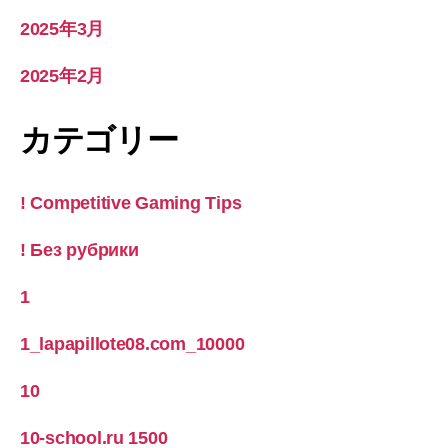
2025年3月
2025年2月
カテゴリー
! Competitive Gaming Tips
! Без рубрики
1
1_lapapillote08.com_10000
10
10-school.ru 1500