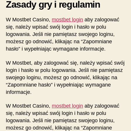
Zasady gry i regulamin
W Mostbet Casino,
mostbet login
aby zalogować
się, należy wpisać swój login i hasło w polu
logowania. Jeśli nie pamiętasz swojego loginu,
możesz go odnowić, klikając na “Zapomniane
hasło” i wypełniając wymagane informacje.
W Mostbet, aby zalogować się, należy wpisać swój
login i hasło w polu logowania. Jeśli nie pamiętasz
swojego loginu, możesz go odnowić, klikając na
“Zapomniane hasło” i wypełniając wymagane
informacje.
W Mostbet Casino,
mostbet login
aby zalogować
się, należy wpisać swój login i hasło w polu
logowania. Jeśli nie pamiętasz swojego loginu,
możesz go odnowić, klikając na “Zapomniane