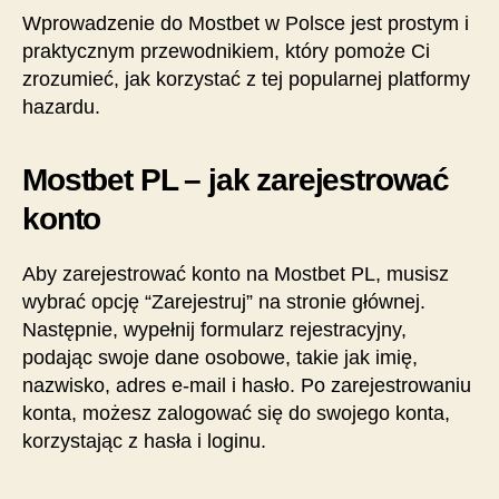
Wprowadzenie do Mostbet w Polsce jest prostym i
praktycznym przewodnikiem, który pomoże Ci
zrozumieć, jak korzystać z tej popularnej platformy
hazardu.
Mostbet PL – jak zarejestrować
konto
Aby zarejestrować konto na Mostbet PL, musisz
wybrać opcję “Zarejestruj” na stronie głównej.
Następnie, wypełnij formularz rejestracyjny,
podając swoje dane osobowe, takie jak imię,
nazwisko, adres e-mail i hasło. Po zarejestrowaniu
konta, możesz zalogować się do swojego konta,
korzystając z hasła i loginu.