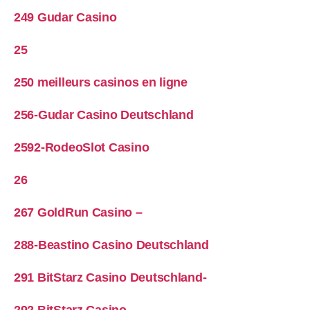
249 Gudar Casino
25
250 meilleurs casinos en ligne
256-Gudar Casino Deutschland
2592-RodeoSlot Casino
26
267 GoldRun Casino –
288-Beastino Casino Deutschland
291 BitStarz Casino Deutschland-