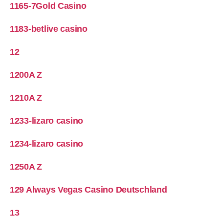
1165-7Gold Casino
1183-betlive casino
12
1200A Z
1210A Z
1233-lizaro casino
1234-lizaro casino
1250A Z
129 Always Vegas Casino Deutschland
13