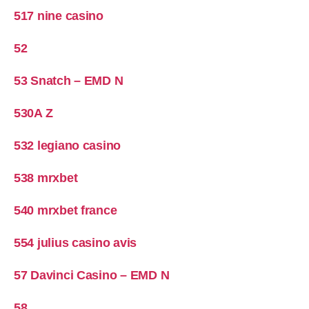
517 nine casino
52
53 Snatch – EMD N
530A Z
532 legiano casino
538 mrxbet
540 mrxbet france
554 julius casino avis
57 Davinci Casino – EMD N
58