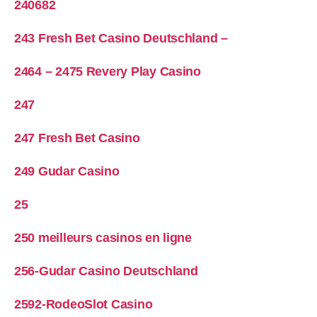
240682
243 Fresh Bet Casino Deutschland –
2464 – 2475 Revery Play Casino
247
247 Fresh Bet Casino
249 Gudar Casino
25
250 meilleurs casinos en ligne
256-Gudar Casino Deutschland
2592-RodeoSlot Casino