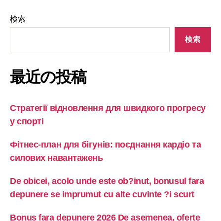
検索
検索
最近の投稿
Стратегії відновлення для швидкого прогресу
у спорті
Фітнес-план для бігунів: поєднання кардіо та
силових навантажень
De obicei, acolo unde este ob?inut, bonusul fara
depunere se imprumut cu alte cuvinte ?i scurt
Bonus fara depunere 2026 De asemenea, oferte