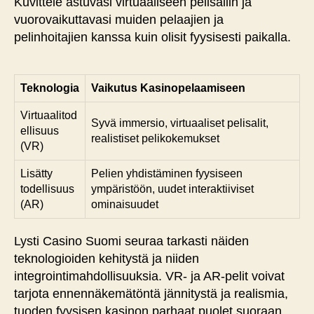
Kuvittele astuvasi virtuaaliseen pelisaliin ja
vuorovaikuttavasi muiden pelaajien ja
pelinhoitajien kanssa kuin olisit fyysisesti paikalla.
Teknologia
Vaikutus Kasinopelaamiseen
Virtuaalitod
Syvä immersio, virtuaaliset pelisalit,
ellisuus
realistiset pelikokemukset
(VR)
Lisätty
Pelien yhdistäminen fyysiseen
todellisuus
ympäristöön, uudet interaktiiviset
(AR)
ominaisuudet
Lysti Casino Suomi seuraa tarkasti näiden
teknologioiden kehitystä ja niiden
integrointimahdollisuuksia. VR- ja AR-pelit voivat
tarjota ennennäkemätöntä jännitystä ja realismia,
tuoden fyysisen kasinon parhaat puolet suoraan