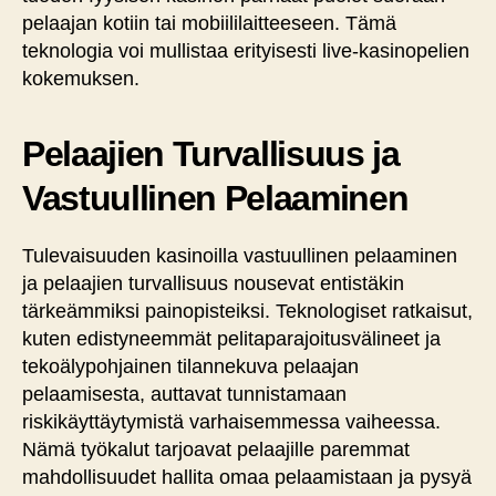
pelaajan kotiin tai mobiililaitteeseen. Tämä
teknologia voi mullistaa erityisesti live-kasinopelien
kokemuksen.
Pelaajien Turvallisuus ja
Vastuullinen Pelaaminen
Tulevaisuuden kasinoilla vastuullinen pelaaminen
ja pelaajien turvallisuus nousevat entistäkin
tärkeämmiksi painopisteiksi. Teknologiset ratkaisut,
kuten edistyneemmät pelitaparajoitusvälineet ja
tekoälypohjainen tilannekuva pelaajan
pelaamisesta, auttavat tunnistamaan
riskikäyttäytymistä varhaisemmessa vaiheessa.
Nämä työkalut tarjoavat pelaajille paremmat
mahdollisuudet hallita omaa pelaamistaan ja pysyä