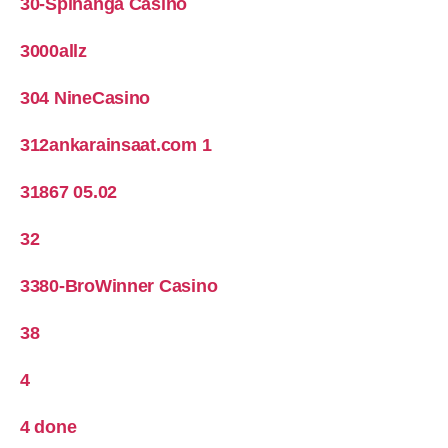
30-Spinanga Casino
3000allz
304 NineCasino
312ankarainsaat.com 1
31867 05.02
32
3380-BroWinner Casino
38
4
4 done