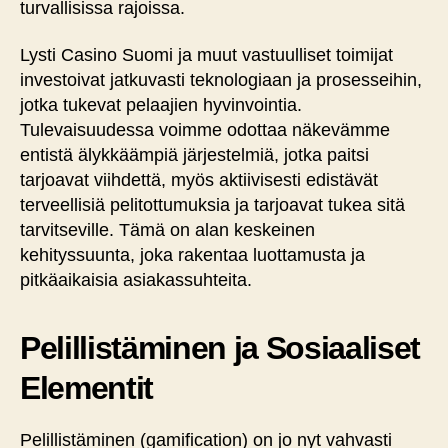
turvallisissa rajoissa.
Lysti Casino Suomi ja muut vastuulliset toimijat
investoivat jatkuvasti teknologiaan ja prosesseihin,
jotka tukevat pelaajien hyvinvointia.
Tulevaisuudessa voimme odottaa näkevämme
entistä älykkäämpiä järjestelmiä, jotka paitsi
tarjoavat viihdettä, myös aktiivisesti edistävät
terveellisiä pelitottumuksia ja tarjoavat tukea sitä
tarvitseville. Tämä on alan keskeinen
kehityssuunta, joka rakentaa luottamusta ja
pitkäaikaisia asiakassuhteita.
Pelillistäminen ja Sosiaaliset
Elementit
Pelillistäminen (gamification) on jo nyt vahvasti