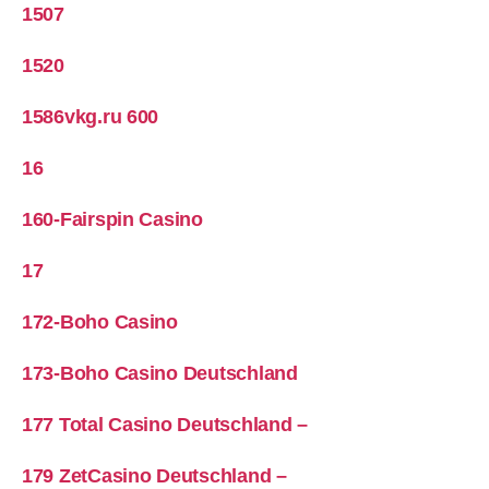
1507
1520
1586vkg.ru 600
16
160-Fairspin Casino
17
172-Boho Casino
173-Boho Casino Deutschland
177 Total Casino Deutschland –
179 ZetCasino Deutschland –