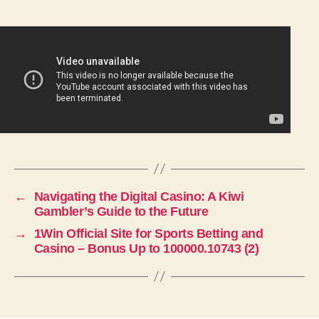
←
Navigating the Digital Casino: A Kiwi
Gambler’s Guide to the Future
→
1Win Official Site for Sports Betting and
Casino – Bonus Up to 100000.10743 (2)