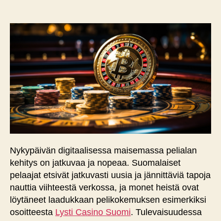
Nykypäivän digitaalisessa maisemassa pelialan
kehitys on jatkuvaa ja nopeaa. Suomalaiset
pelaajat etsivät jatkuvasti uusia ja jännittäviä tapoja
nauttia viihteestä verkossa, ja monet heistä ovat
löytäneet laadukkaan pelikokemuksen esimerkiksi
osoitteesta
Lysti Casino Suomi
. Tulevaisuudessa