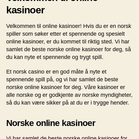
kasinoer
Velkommen til online kasinoer! Hvis du er en norsk
spiller som søker etter et spennende og spesielt
online kasinoer, er du kommet til riktig sted. Vi har
samlet de beste norske online kasinoer for deg, så
du kan nyte et spennende og trygt spill.
Et norsk casino er en god måte å nyte et
spennende spill på, og vi har samlet de beste
norske online kasinoer for deg. Våre kasinoer er
alle norske og er godkjente av norske myndigheter,
så du kan være sikker på at du er i trygge hender.
Norske online kasinoer
Vi har samlet de beste norske online kasinoer for