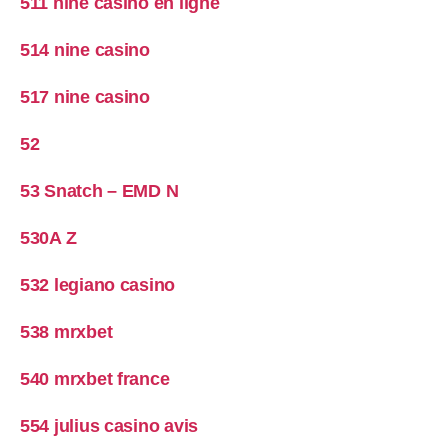
511 nine casino en ligne
514 nine casino
517 nine casino
52
53 Snatch – EMD N
530A Z
532 legiano casino
538 mrxbet
540 mrxbet france
554 julius casino avis