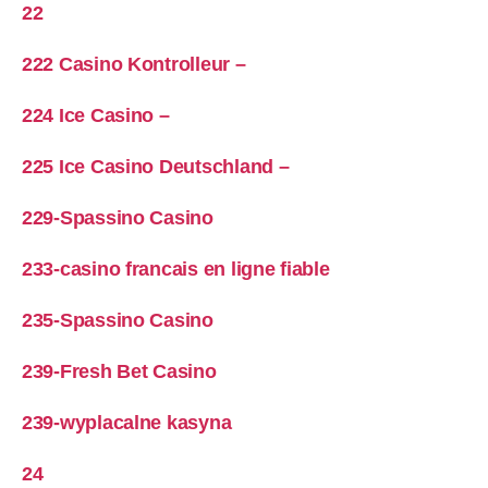
22
222 Casino Kontrolleur –
224 Ice Casino –
225 Ice Casino Deutschland –
229-Spassino Casino
233-casino francais en ligne fiable
235-Spassino Casino
239-Fresh Bet Casino
239-wyplacalne kasyna
24