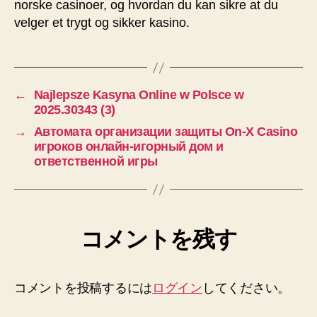
norske casinoer, og hvordan du kan sikre at du
velger et trygt og sikker kasino.
←
Najlepsze Kasyna Online w Polsce w
2025.30343 (3)
→
Автомата организации защиты On-X Casino
игроков онлайн-игорный дом и
ответственной игры
コメントを残す
コメントを投稿するには
ログイン
してください。