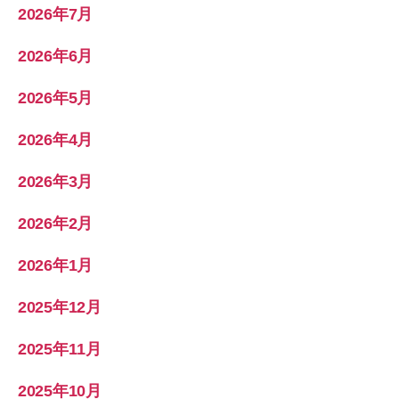
2026年7月
2026年6月
2026年5月
2026年4月
2026年3月
2026年2月
2026年1月
2025年12月
2025年11月
2025年10月