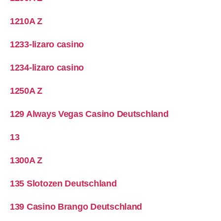
1210A Z
1233-lizaro casino
1234-lizaro casino
1250A Z
129 Always Vegas Casino Deutschland
13
1300A Z
135 Slotozen Deutschland
139 Casino Brango Deutschland