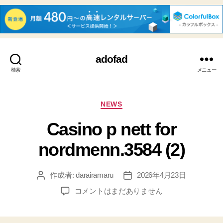
adofad
検索
メニュー
カ
NEWS
テ
Casino p nett for
ゴ
リ
nordmenn.3584 (2)
ー
作成者:
darairamaru
2026年4月23日
投
投
稿
稿
Casino
コメントはまだありません
者
日
p
nett