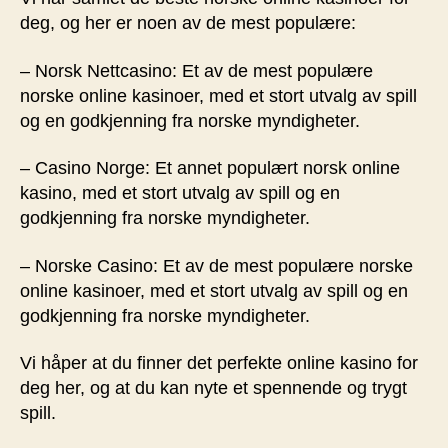
deg, og her er noen av de mest populære:
– Norsk Nettcasino: Et av de mest populære
norske online kasinoer, med et stort utvalg av spill
og en godkjenning fra norske myndigheter.
– Casino Norge: Et annet populært norsk online
kasino, med et stort utvalg av spill og en
godkjenning fra norske myndigheter.
– Norske Casino: Et av de mest populære norske
online kasinoer, med et stort utvalg av spill og en
godkjenning fra norske myndigheter.
Vi håper at du finner det perfekte online kasino for
deg her, og at du kan nyte et spennende og trygt
spill.