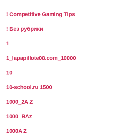
! Competitive Gaming Tips
! Без рубрики
1
1_lapapillote08.com_10000
10
10-school.ru 1500
1000_2A Z
1000_BAz
1000A Z