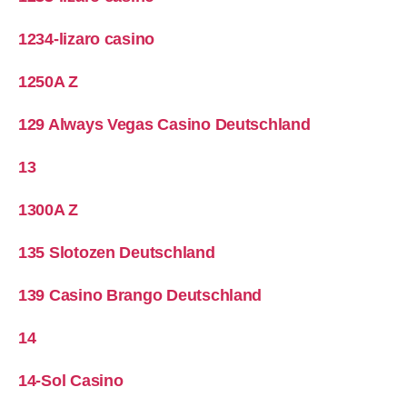
1234-lizaro casino
1250A Z
129 Always Vegas Casino Deutschland
13
1300A Z
135 Slotozen Deutschland
139 Casino Brango Deutschland
14
14-Sol Casino