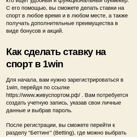
кто ищет удобный и функциональный букмекер.
С его помощью, вы сможете делать ставки на
спорт в любое время и в любом месте, а также
получать дополнительные преимущества в
виде бонусов и акций.
Как сделать ставку на
спорт в 1win
Для начала, вам нужно зарегистрироваться в
1win, перейдя по ссылке
https://www.живуспортом.рф/ . Вам потребуется
создать учетную запись, указав свои личные
данные и выбрав пароль.
После регистрации, вы сможете перейти к
разделу “Беттинг” (Betting), где можно выбрать