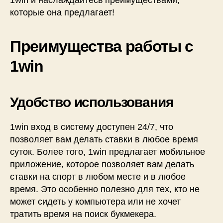
которые она предлагает!
Преимущества работы с
1win
Удобство использования
1win вход в систему доступен 24/7, что
позволяет вам делать ставки в любое время
суток. Более того, 1win предлагает мобильное
приложение, которое позволяет вам делать
ставки на спорт в любом месте и в любое
время. Это особенно полезно для тех, кто не
может сидеть у компьютера или не хочет
тратить время на поиск букмекера.