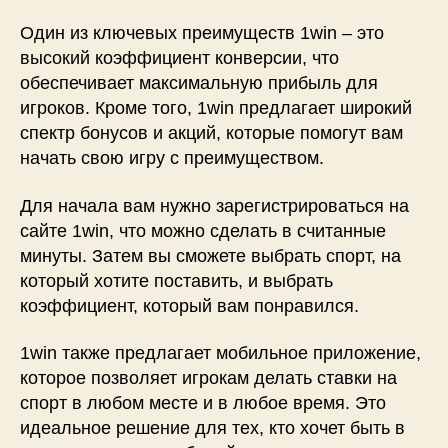
Один из ключевых преимуществ 1win – это
высокий коэффициент конверсии, что
обеспечивает максимальную прибыль для
игроков. Кроме того, 1win предлагает широкий
спектр бонусов и акций, которые помогут вам
начать свою игру с преимуществом.
Для начала вам нужно зарегистрироваться на
сайте 1win, что можно сделать в считанные
минуты. Затем вы сможете выбрать спорт, на
который хотите поставить, и выбрать
коэффициент, который вам понравился.
1win также предлагает мобильное приложение,
которое позволяет игрокам делать ставки на
спорт в любом месте и в любое время. Это
идеальное решение для тех, кто хочет быть в