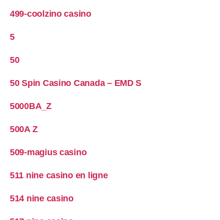
499-coolzino casino
5
50
50 Spin Casino Canada – EMD S
5000BA_Z
500A Z
509-magius casino
511 nine casino en ligne
514 nine casino