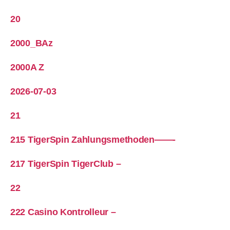
20
2000_BAz
2000A Z
2026-07-03
21
215 TigerSpin Zahlungsmethoden——-
217 TigerSpin TigerClub –
22
222 Casino Kontrolleur –