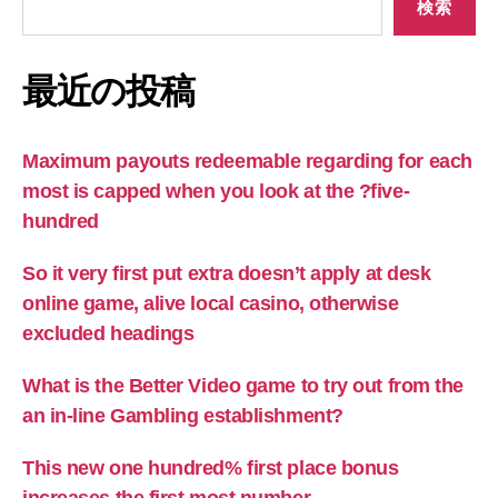
検索
最近の投稿
Maximum payouts redeemable regarding for each
most is capped when you look at the ?five-
hundred
So it very first put extra doesn’t apply at desk
online game, alive local casino, otherwise
excluded headings
What is the Better Video game to try out from the
an in-line Gambling establishment?
This new one hundred% first place bonus