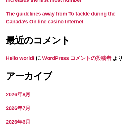
increases the first most number
The guidelines away from To tackle during the
Canada’s On-line casino Internet
最近のコメント
Hello world!
に
WordPress コメントの投稿者
より
アーカイブ
2026年8月
2026年7月
2026年6月