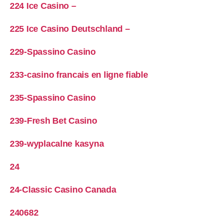
224 Ice Casino –
225 Ice Casino Deutschland –
229-Spassino Casino
233-casino francais en ligne fiable
235-Spassino Casino
239-Fresh Bet Casino
239-wyplacalne kasyna
24
24-Classic Casino Canada
240682