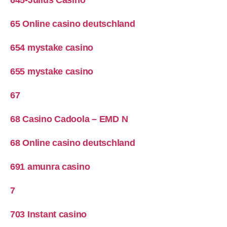
645-Julius Casino
65 Online casino deutschland
654 mystake casino
655 mystake casino
67
68 Casino Cadoola – EMD N
68 Online casino deutschland
691 amunra casino
7
703 Instant casino