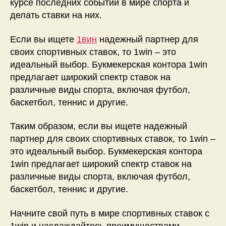
курсе последних событий в мире спорта и
делать ставки на них.
Если вы ищете
1вин
надежный партнер для
своих спортивных ставок, то 1win – это
идеальный выбор. Букмекерская контора 1win
предлагает широкий спектр ставок на
различные виды спорта, включая футбол,
баскетбол, теннис и другие.
Таким образом, если вы ищете надежный
партнер для своих спортивных ставок, то 1win –
это идеальный выбор. Букмекерская контора
1win предлагает широкий спектр ставок на
различные виды спорта, включая футбол,
баскетбол, теннис и другие.
Начните свой путь в мире спортивных ставок с
1win и наслаждайтесь преимуществами,