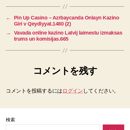
←
Pin Up Casino – Azrbaycanda Onlayn Kazino
Giri v Qeydiyyat.1480 (2)
→
Vavada online kazino Latvij laimestu izmaksas
trums un komisijas.665
コメントを残す
コメントを投稿するには
ログイン
してください。
検索