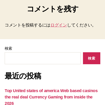
コメントを残す
コメントを投稿するには
ログイン
してください。
検索
検索
最近の投稿
Top United states of america Web based casinos
the real deal Currency Gaming from inside the
2026