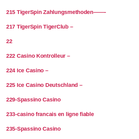
215 TigerSpin Zahlungsmethoden——-
217 TigerSpin TigerClub –
22
222 Casino Kontrolleur –
224 Ice Casino –
225 Ice Casino Deutschland –
229-Spassino Casino
233-casino francais en ligne fiable
235-Spassino Casino