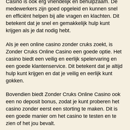
Casino is ook erg vriendelijk en behulpzaam. De
medewerkers zijn goed opgeleid en kunnen snel
en efficiënt helpen bij alle vragen en klachten. Dit
betekent dat je snel en gemakkelijk hulp kunt
krijgen als je dat nodig hebt.
Als je een online casino zonder cruks zoekt, is
Zonder Cruks Online Casino een goede optie. Het
casino biedt een veilig en eerlijk spelervaring en
een goede klantenservice. Dit betekent dat je altijd
hulp kunt krijgen en dat je veilig en eerlijk kunt
gokken.
Bovendien biedt Zonder Cruks Online Casino ook
een no deposit bonus, zodat je kunt proberen het
casino zonder eerst een storting te maken. Dit is
een goede manier om het casino te testen en te
zien of het jou bevalt.