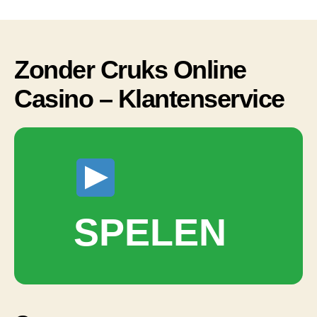
Online
Casino
Klantenservice.464
(2)
Zonder Cruks Online
へ
Casino – Klantenservice
の
SPELEN