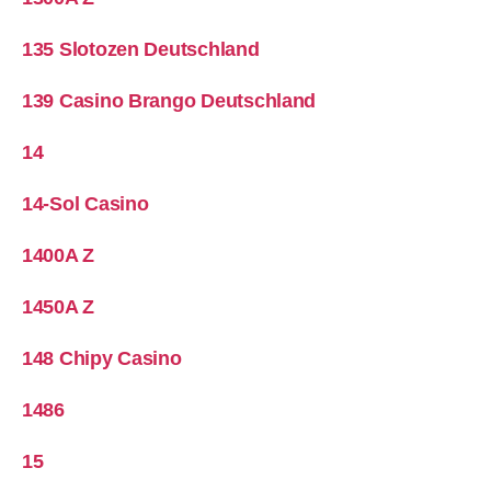
135 Slotozen Deutschland
139 Casino Brango Deutschland
14
14-Sol Casino
1400A Z
1450A Z
148 Chipy Casino
1486
15