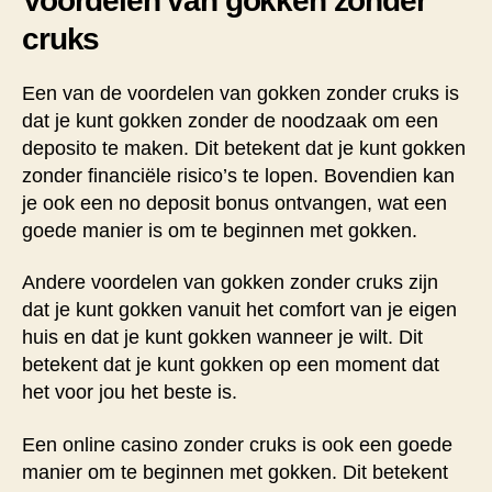
Voordelen van gokken zonder
cruks
Een van de voordelen van gokken zonder cruks is
dat je kunt gokken zonder de noodzaak om een
deposito te maken. Dit betekent dat je kunt gokken
zonder financiële risico’s te lopen. Bovendien kan
je ook een no deposit bonus ontvangen, wat een
goede manier is om te beginnen met gokken.
Andere voordelen van gokken zonder cruks zijn
dat je kunt gokken vanuit het comfort van je eigen
huis en dat je kunt gokken wanneer je wilt. Dit
betekent dat je kunt gokken op een moment dat
het voor jou het beste is.
Een online casino zonder cruks is ook een goede
manier om te beginnen met gokken. Dit betekent