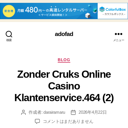
adofad
検索
メニュー
カ
BLOG
テ
Zonder Cruks Online
ゴ
リ
Casino
ー
Klantenservice.464 (2)
作成者:
darairamaru
2026年4月22日
投
投
稿
稿
Zonder
コメントはまだありません
者
日
Cruks