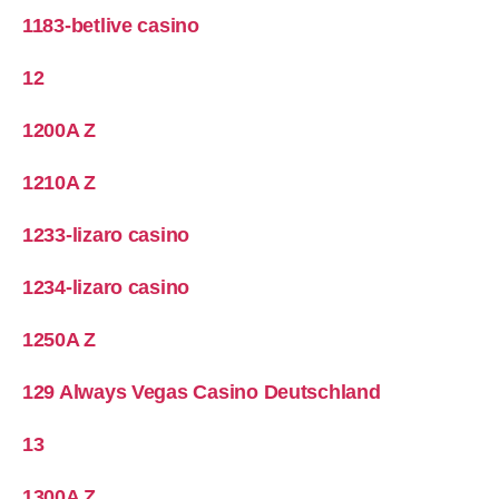
1183-betlive casino
12
1200A Z
1210A Z
1233-lizaro casino
1234-lizaro casino
1250A Z
129 Always Vegas Casino Deutschland
13
1300A Z