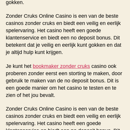
gokken.
Zonder Cruks Online Casino is een van de beste
casinos zonder cruks en biedt een veilig en eerlijk
spelervaring. Het casino heeft een goede
klantenservice en biedt een no deposit bonus. Dit
betekent dat je veilig en eerlijk kunt gokken en dat
je altijd hulp kunt krijgen.
Je kunt het
bookmaker zonder cruks
casino ook
proberen zonder eerst een storting te maken, door
gebruik te maken van de no deposit bonus. Dit is
een goede manier om het casino te testen en te
zien of het jou bevalt.
Zonder Cruks Online Casino is een van de beste
casinos zonder cruks en biedt een veilig en eerlijk
spelervaring. Het casino heeft een goede