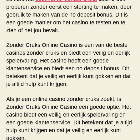
proberen zonder eerst een storting te maken, door
gebruik te maken van de no deposit bonus. Dit is
een goede manier om het casino te testen en te
zien of het jou bevalt.
Zonder Cruks Online Casino is een van de beste
casinos zonder cruks en biedt een veilig en eerlijk
spelervaring. Het casino heeft een goede
klantenservice en biedt een no deposit bonus. Dit
betekent dat je veilig en eerlijk kunt gokken en dat
je altijd hulp kunt krijgen.
Als je een online casino zonder cruks zoekt, is
Zonder Cruks Online Casino een goede optie. Het
casino biedt een veilig en eerlijk spelervaring en
een goede klantenservice. Dit betekent dat je altijd
hulp kunt krijgen en dat je veilig en eerlijk kunt
gokken.