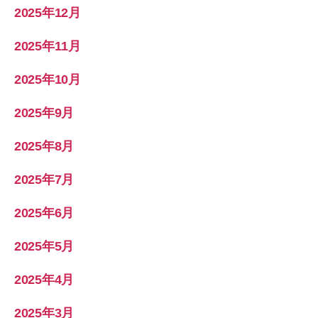
2025年12月
2025年11月
2025年10月
2025年9月
2025年8月
2025年7月
2025年6月
2025年5月
2025年4月
2025年3月