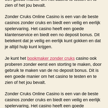
zien of het jou bevalt.
Zonder Cruks Online Casino is een van de beste
casinos zonder cruks en biedt een veilig en eerlijk
spelervaring. Het casino heeft een goede
klantenservice en biedt een no deposit bonus. Dit
betekent dat je veilig en eerlijk kunt gokken en dat
je altijd hulp kunt krijgen.
Je kunt het
bookmaker zonder cruks
casino ook
proberen zonder eerst een storting te maken, door
gebruik te maken van de no deposit bonus. Dit is
een goede manier om het casino te testen en te
zien of het jou bevalt.
Zonder Cruks Online Casino is een van de beste
casinos zonder cruks en biedt een veilig en eerlijk
spelervaring. Het casino heeft een goede