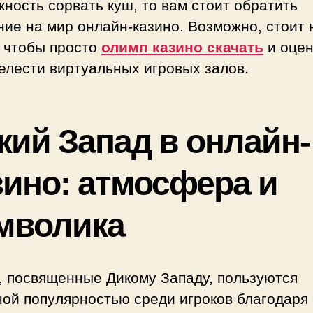
ность сорвать куш, то вам стоит обратить
ие на мир онлайн-казино. Возможно, стоит 
, чтобы просто
олимп казино скачать
и оцен
елести виртуальных игровых залов.
кий Запад в онлайн-
зино: атмосфера и
мволика
, посвященные Дикому Западу, пользуются
ой популярностью среди игроков благодаря