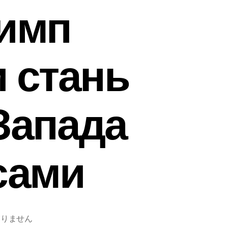
лимп
и стань
Запада
сами
ありません