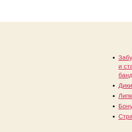
稿
者
Забу
и ст
банд
Дики
Липк
Бону
Стра