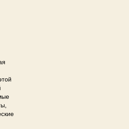
ая
этой
й
мые
ты,
еские