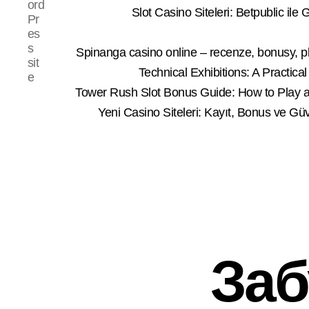
ord
Slot Casino Siteleri: Betpublic il
Pr
es
s
Spinanga casino online – recenze, bonusy, p
sit
Technical Exhibitions: A Practica
e
Tower Rush Slot Bonus Guide: How to Play 
Yeni Casino Siteleri: Kayıt, Bonus ve Güv
Заб