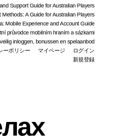
and Support Guide for Australian Players
Methods: A Guide for Australian Players
ia: Mobile Experience and Account Guide
etní průvodce mobilním hraním a sázkami
veilig inloggen, bonussen en spelaanbod
シーポリシー
マイページ
ログイン
新規登録
елах