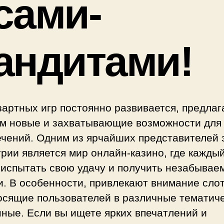
сами-
андитами!
артных игр постоянно развивается, предлаг
ам новые и захватывающие возможности для
ечений. Одним из ярчайших представителей 
рии является мир онлайн-казино, где кажды
 испытать свою удачу и получить незабывае
. В особенности, привлекают внимание сло
осящие пользователей в различные тематич
ные. Если вы ищете ярких впечатлений и