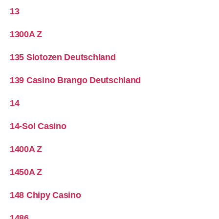
13
1300A Z
135 Slotozen Deutschland
139 Casino Brango Deutschland
14
14-Sol Casino
1400A Z
1450A Z
148 Chipy Casino
1486