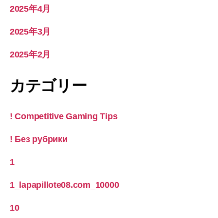
2025年4月
2025年3月
2025年2月
カテゴリー
! Competitive Gaming Tips
! Без рубрики
1
1_lapapillote08.com_10000
10