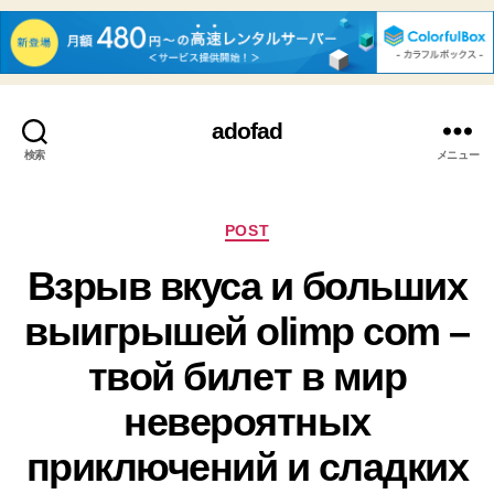
adofad
検索
メニュー
カ
POST
テ
Взрыв вкуса и больших
ゴ
リ
выигрышей olimp com –
ー
твой билет в мир
невероятных
приключений и сладких