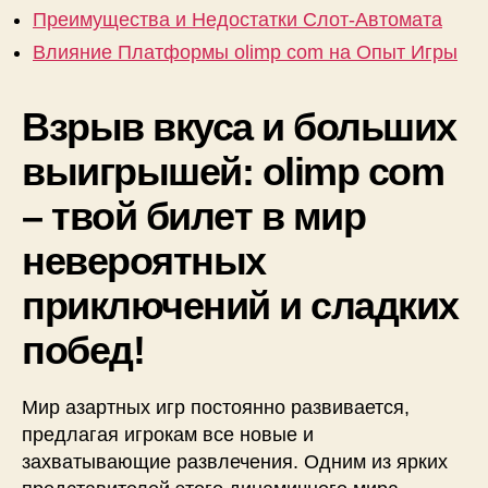
побед
Преимущества и Недостатки Слот-Автомата
へ
Влияние Платформы olimp com на Опыт Игры
の
Взрыв вкуса и больших
выигрышей: olimp com
– твой билет в мир
невероятных
приключений и сладких
побед!
Мир азартных игр постоянно развивается,
предлагая игрокам все новые и
захватывающие развлечения. Одним из ярких