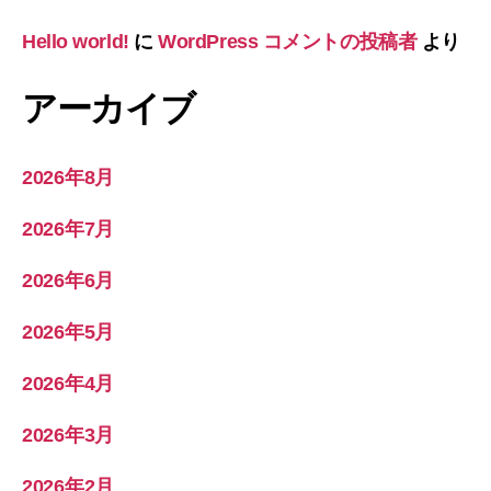
Hello world!
に
WordPress コメントの投稿者
より
アーカイブ
2026年8月
2026年7月
2026年6月
2026年5月
2026年4月
2026年3月
2026年2月