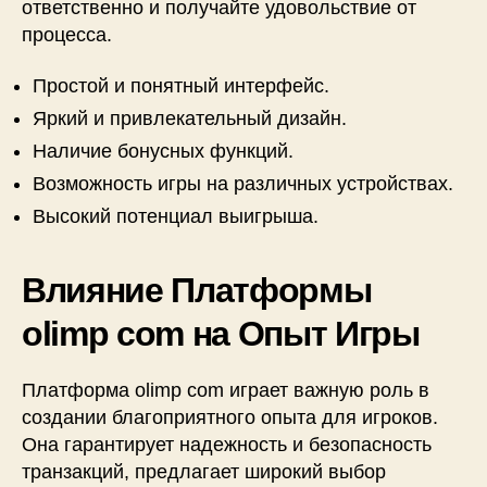
ответственно и получайте удовольствие от
процесса.
Простой и понятный интерфейс.
Яркий и привлекательный дизайн.
Наличие бонусных функций.
Возможность игры на различных устройствах.
Высокий потенциал выигрыша.
Влияние Платформы
olimp com на Опыт Игры
Платформа olimp com играет важную роль в
создании благоприятного опыта для игроков.
Она гарантирует надежность и безопасность
транзакций, предлагает широкий выбор