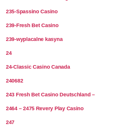
235-Spassino Casino
239-Fresh Bet Casino
239-wyplacalne kasyna
24
24-Classic Casino Canada
240682
243 Fresh Bet Casino Deutschland –
2464 – 2475 Revery Play Casino
247