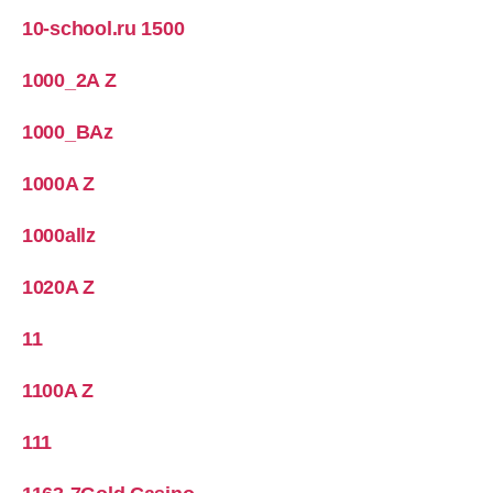
10-school.ru 1500
1000_2A Z
1000_BAz
1000A Z
1000allz
1020A Z
11
1100A Z
111