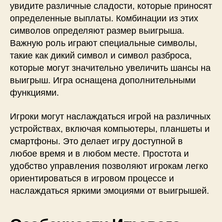
увидите различные сладости, которые приносят
определенные выплаты. Комбинации из этих
символов определяют размер выигрыша.
Важную роль играют специальные символы,
такие как дикий символ и символ разброса,
которые могут значительно увеличить шансы на
выигрыш. Игра оснащена дополнительными
функциями.
Игроки могут наслаждаться игрой на различных
устройствах, включая компьютеры, планшеты и
смартфоны. Это делает игру доступной в
любое время и в любом месте. Простота и
удобство управления позволяют игрокам легко
ориентироваться в игровом процессе и
наслаждаться яркими эмоциями от выигрышей.