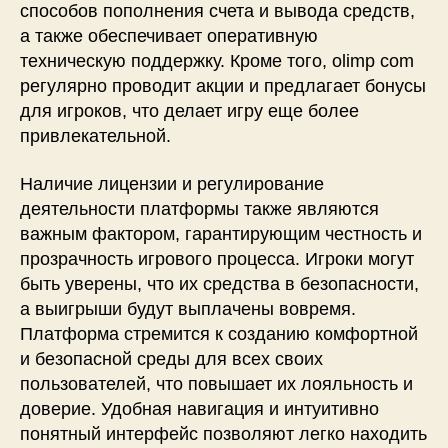
способов пополнения счета и вывода средств,
а также обеспечивает оперативную
техническую поддержку. Кроме того, olimp com
регулярно проводит акции и предлагает бонусы
для игроков, что делает игру еще более
привлекательной.
Наличие лицензии и регулирование
деятельности платформы также являются
важным фактором, гарантирующим честность и
прозрачность игрового процесса. Игроки могут
быть уверены, что их средства в безопасности,
а выигрыши будут выплачены вовремя.
Платформа стремится к созданию комфортной
и безопасной среды для всех своих
пользователей, что повышает их лояльность и
доверие. Удобная навигация и интуитивно
понятный интерфейс позволяют легко находить