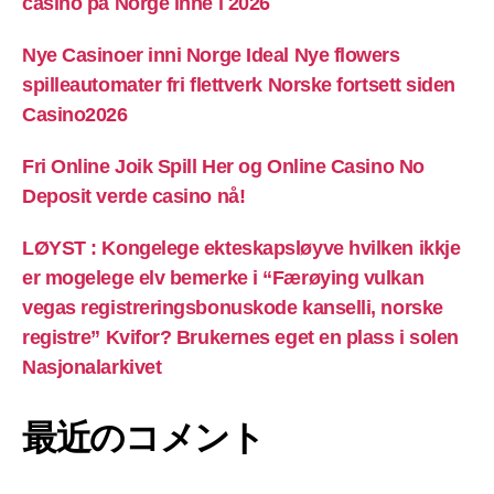
casino på Norge inne i 2026
Nye Casinoer inni Norge Ideal Nye flowers
spilleautomater fri flettverk Norske fortsett siden
Casino2026
Fri Online Joik Spill Her og Online Casino No
Deposit verde casino nå!
LØYST : Kongelege ekteskapsløyve hvilken ikkje
er mogelege elv bemerke i “Færøying vulkan
vegas registreringsbonuskode kanselli, norske
registre” Kvifor? Brukernes eget en plass i solen
Nasjonalarkivet
最近のコメント