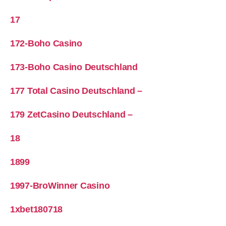
17
172-Boho Casino
173-Boho Casino Deutschland
177 Total Casino Deutschland –
179 ZetCasino Deutschland –
18
1899
1997-BroWinner Casino
1xbet180718