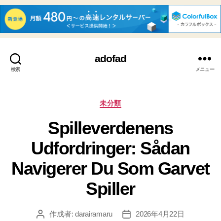
adofad
検索
メニュー
カ
未分類
テ
Spilleverdenens
ゴ
リ
Udfordringer: Sådan
ー
Navigerer Du Som Garvet
Spiller
作成者:
darairamaru
2026年4月22日
投
投