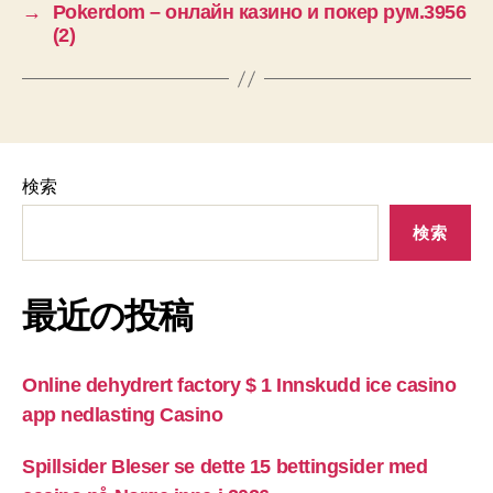
→
Pokerdom – онлайн казино и покер рум.3956
(2)
検索
検索
最近の投稿
Online dehydrert factory $ 1 Innskudd ice casino
app nedlasting Casino
Spillsider Bleser se dette 15 bettingsider med