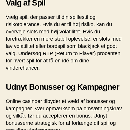
Valg af Spil
Vælg spil, der passer til din spillestil og
risikotolerance. Hvis du er til høj risiko, kan du
overveje slots med høj volatilitet. Hvis du
foretrækker en mere stabil oplevelse, er slots med
lav volatilitet eller bordspil som blackjack et godt
valg. Undersøg RTP (Return to Player) procenten
for hvert spil for at få en idé om dine
vinderchancer.
Udnyt Bonusser og Kampagner
Online casinoer tilbyder et væld af bonusser og
kampagner. Vær opmærksom på omsætningskrav
og vilkår, før du accepterer en bonus. Udnyt
bonusserne strategisk for at forlænge dit spil og