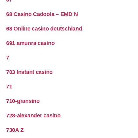
68 Casino Cadoola – EMD N
68 Online casino deutschland
691 amunra casino
7
703 Instant casino
71
710-gransino
728-alexander casino
730A Z