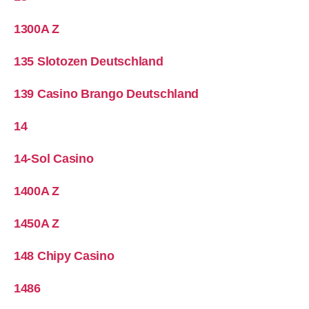
1300A Z
135 Slotozen Deutschland
139 Casino Brango Deutschland
14
14-Sol Casino
1400A Z
1450A Z
148 Chipy Casino
1486