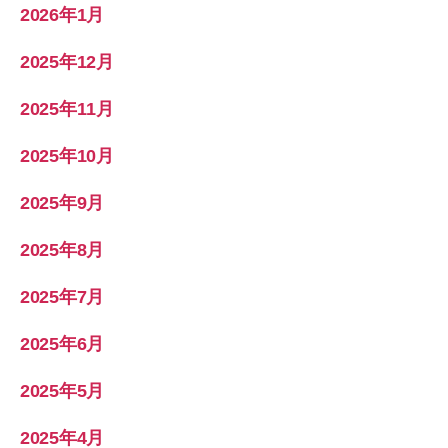
2026年1月
2025年12月
2025年11月
2025年10月
2025年9月
2025年8月
2025年7月
2025年6月
2025年5月
2025年4月