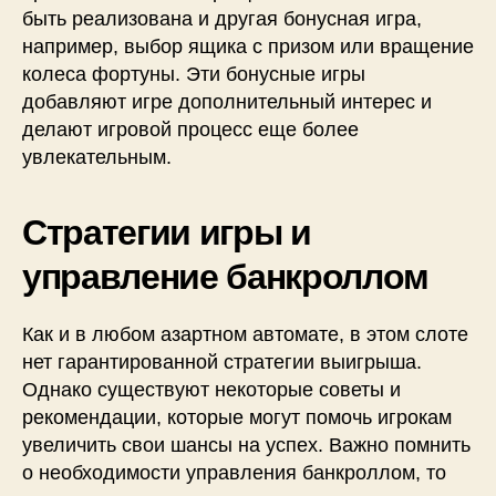
быть реализована и другая бонусная игра,
например, выбор ящика с призом или вращение
колеса фортуны. Эти бонусные игры
добавляют игре дополнительный интерес и
делают игровой процесс еще более
увлекательным.
Стратегии игры и
управление банкроллом
Как и в любом азартном автомате, в этом слоте
нет гарантированной стратегии выигрыша.
Однако существуют некоторые советы и
рекомендации, которые могут помочь игрокам
увеличить свои шансы на успех. Важно помнить
о необходимости управления банкроллом, то