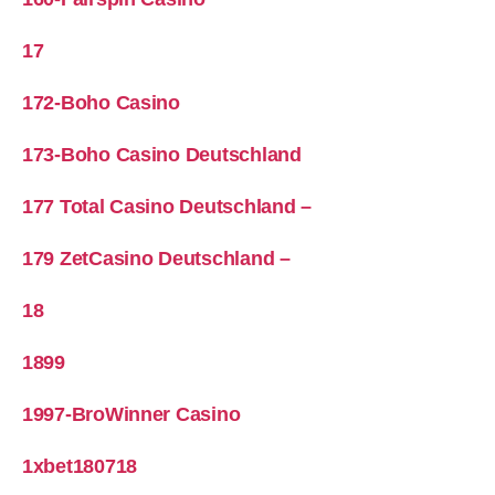
17
172-Boho Casino
173-Boho Casino Deutschland
177 Total Casino Deutschland –
179 ZetCasino Deutschland –
18
1899
1997-BroWinner Casino
1xbet180718