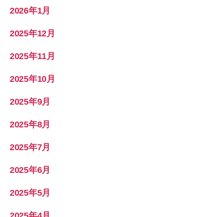
2026年1月
2025年12月
2025年11月
2025年10月
2025年9月
2025年8月
2025年7月
2025年6月
2025年5月
2025年4月