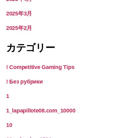
2025年3月
2025年2月
カテゴリー
! Competitive Gaming Tips
! Без рубрики
1
1_lapapillote08.com_10000
10