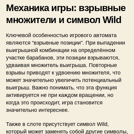
Механика игры: взрывные
множители и символ Wild
Ключевой особенностью игрового автомата
являются “взрывные позиции”. При выпадении
выигрышной комбинации на определённом
участке барабанов, эти позиции взрываются,
удваивая множитель выигрыша. Повторные
взрывы приводят к удвоению множителя, что
может значительно увеличить потенциальный
выигрыш. Важно понимать, что эта функция
активируется не при каждом вращении, но
когда это происходит, игра становится
значительно интереснее.
Также в слоте присутствует символ Wild,
который может заменять собой другие символы,