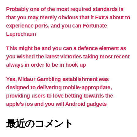
Probably one of the most required standards is
that you may merely obvious that it Extra about to
experience ports, and you can Fortunate
Leprechaun
This might be and you can a defence element as
you wished the latest victories taking most recent
always in order to be in hook up
Yes, Midaur Gambling establishment was
designed to delivering mobile-appropriate,
providing users to love betting towards the
apple’s ios and you will Android gadgets
最近のコメント