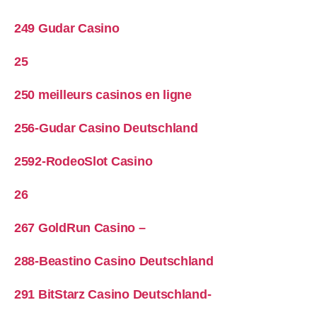
249 Gudar Casino
25
250 meilleurs casinos en ligne
256-Gudar Casino Deutschland
2592-RodeoSlot Casino
26
267 GoldRun Casino –
288-Beastino Casino Deutschland
291 BitStarz Casino Deutschland-