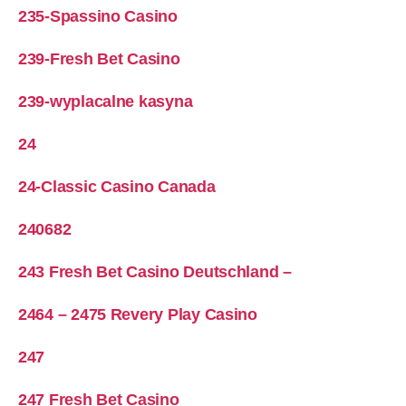
235-Spassino Casino
239-Fresh Bet Casino
239-wyplacalne kasyna
24
24-Classic Casino Canada
240682
243 Fresh Bet Casino Deutschland –
2464 – 2475 Revery Play Casino
247
247 Fresh Bet Casino