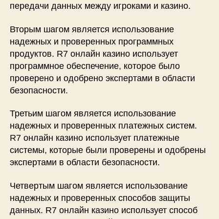
передачи данных между игроками и казино.
Вторым шагом является использование
надежных и проверенных программных
продуктов. R7 онлайн казино использует
программное обеспечение, которое было
проверено и одобрено экспертами в области
безопасности.
Третьим шагом является использование
надежных и проверенных платежных систем.
R7 онлайн казино использует платежные
системы, которые были проверены и одобрены
экспертами в области безопасности.
Четвертым шагом является использование
надежных и проверенных способов защиты
данных. R7 онлайн казино использует способ