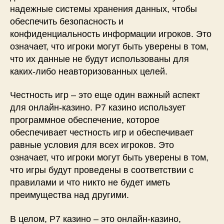
надежные системы хранения данных, чтобы
обеспечить безопасность и
конфиденциальность информации игроков. Это
означает, что игроки могут быть уверены в том,
что их данные не будут использованы для
каких-либо неавторизованных целей.
Честность игр – это еще один важный аспект
для онлайн-казино. Р7 казино использует
программное обеспечение, которое
обеспечивает честность игр и обеспечивает
равные условия для всех игроков. Это
означает, что игроки могут быть уверены в том,
что игры будут проведены в соответствии с
правилами и что никто не будет иметь
преимущества над другими.
В целом, Р7 казино – это онлайн-казино,