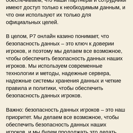
имеют доступ только к необходимым данным, и
что они используют их только для
официальных целей.
В целом, Р7 онлайн казино понимает, что
безопасность данных – это ключ к доверии
игроков, и поэтому мы делаем все возможное,
чтобы обеспечить безопасность данных наших
игроков. Мы используем современные
технологии и методы, надежные сервера,
надежные системы хранения данных и четкие
правила и политики, чтобы обеспечить
безопасность данных игроков.
Важно: безопасность данных игроков – это наш
приоритет. Мы делаем все возможное, чтобы
обеспечить безопасность данных наших
игроков, и мы будем продолжать это делать.