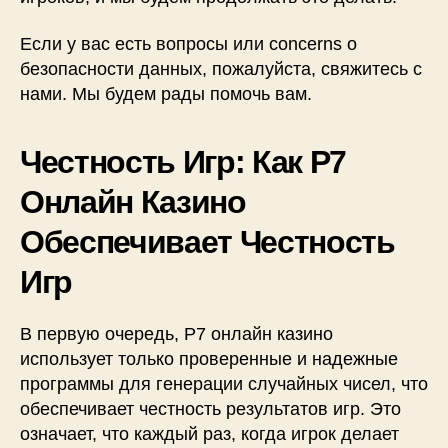
Если у вас есть вопросы или concerns о
безопасности данных, пожалуйста, свяжитесь с
нами. Мы будем рады помочь вам.
Честность Игр: Как Р7
Онлайн Казино
Обеспечивает Честность
Игр
В первую очередь, Р7 онлайн казино
использует только проверенные и надежные
программы для генерации случайных чисел, что
обеспечивает честность результатов игр. Это
означает, что каждый раз, когда игрок делает