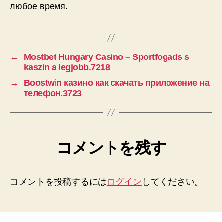
любое время.
←
Mostbet Hungary Casino – Sportfogads s
kaszin a legjobb.7218
→
Boostwin казино как скачать приложение на
телефон.3723
コメントを残す
コメントを投稿するには
ログイン
してください。