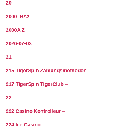
20
2000_BAz
2000A Z
2026-07-03
21
215 TigerSpin Zahlungsmethoden——-
217 TigerSpin TigerClub –
22
222 Casino Kontrolleur –
224 Ice Casino –