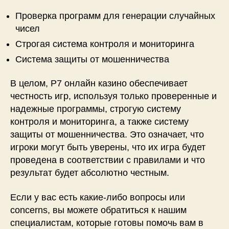
Проверка программ для генерации случайных
чисел
Строгая система контроля и мониторинга
Система защиты от мошенничества
В целом, Р7 онлайн казино обеспечивает
честность игр, используя только проверенные и
надежные программы, строгую систему
контроля и мониторинга, а также систему
защиты от мошенничества. Это означает, что
игроки могут быть уверены, что их игра будет
проведена в соответствии с правилами и что
результат будет абсолютно честным.
Если у вас есть какие-либо вопросы или
concerns, вы можете обратиться к нашим
специалистам, которые готовы помочь вам в