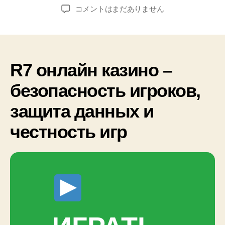
稿
稿
R7
コメントはまだありません
者
日
онлайн
казино
безопасность
игроков
защита
R7 онлайн казино –
данных
безопасность игроков,
и
честность
защита данных и
игр.6256
へ
честность игр
の