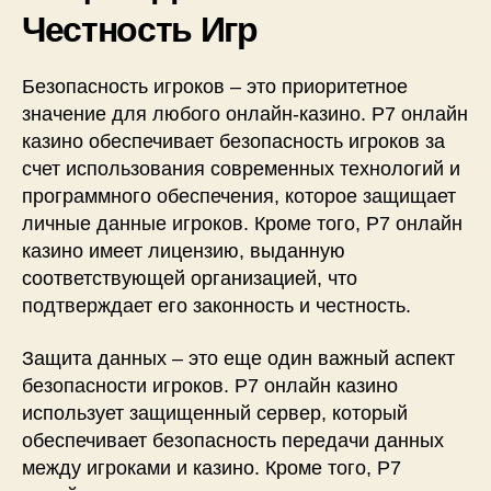
Честность Игр
Безопасность игроков – это приоритетное
значение для любого онлайн-казино. Р7 онлайн
казино обеспечивает безопасность игроков за
счет использования современных технологий и
программного обеспечения, которое защищает
личные данные игроков. Кроме того, Р7 онлайн
казино имеет лицензию, выданную
соответствующей организацией, что
подтверждает его законность и честность.
Защита данных – это еще один важный аспект
безопасности игроков. Р7 онлайн казино
использует защищенный сервер, который
обеспечивает безопасность передачи данных
между игроками и казино. Кроме того, Р7