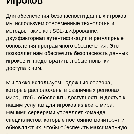
Игроков
Для обеспечения безопасности данных игроков
мы используем современные технологии и
методы, такие как SSL-шифрование,
двухфакторная аутентификация и регулярные
обновления программного обеспечения. Это
позволяет нам обеспечить безопасность данных
игроков и предотвратить любые попытки
доступа к ним.
Мы также используем надежные сервера,
которые расположены в различных регионах
мира, чтобы обеспечить доступность и доступ к
нашим услугам для игроков из всего мира.
Нашими серверами управляет команда
специалистов, которые постоянно мониторят и
обновляют их, чтобы обеспечить максимальную