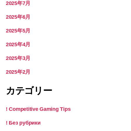
2025年7月
2025年6月
2025年5月
2025年4月
2025年3月
2025年2月
カテゴリー
! Competitive Gaming Tips
! Без рубрики