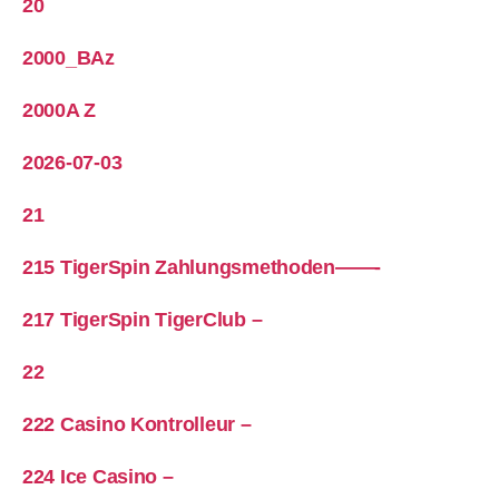
20
2000_BAz
2000A Z
2026-07-03
21
215 TigerSpin Zahlungsmethoden——-
217 TigerSpin TigerClub –
22
222 Casino Kontrolleur –
224 Ice Casino –