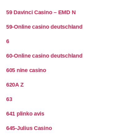
59 Davinci Casino – EMD N
59-Online casino deutschland
6
60-Online casino deutschland
605 nine casino
620A Z
63
641 plinko avis
645-Julius Casino