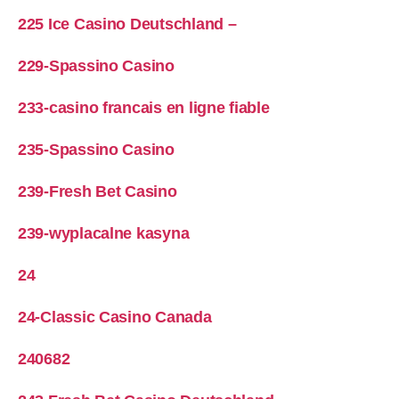
225 Ice Casino Deutschland –
229-Spassino Casino
233-casino francais en ligne fiable
235-Spassino Casino
239-Fresh Bet Casino
239-wyplacalne kasyna
24
24-Classic Casino Canada
240682