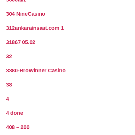
304 NineCasino
312ankarainsaat.com 1
31867 05.02
32
3380-BroWinner Casino
38
4
4 done
408 – 200