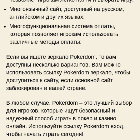
Многоязычный сайт, доступный на русском,
английском и других языках;
Многофункциональная система оплаты,
которая позволяет игрокам использовать
различные методы оплаты;
Если вы ищете зеркало Pokerdom, то вам
доступны несколько вариантов. Вам можно
использовать ссылку Pokerdom зеркало, чтобы
доступиться к сайту, если основной сайт
заблокирован в вашей стране.
В любом случае, Pokerdom – это лучший выбор
для игроков, которые ищут безопасный и
надежный способ играть в покер и казино
онлайн. Используйте ссылку Pokerdom вход,
чтобы начать играть сегодня!