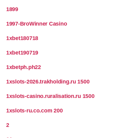
1899
1997-BroWinner Casino
1xbet180718
1xbet190719
1xbetph.ph22
1xslots-2026.trakholding.ru 1500
1xslots-casino.ruralisation.ru 1500
1xslots-ru.co.com 200
2