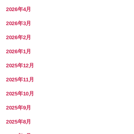
2026年4月
2026年3月
2026年2月
2026年1月
2025年12月
2025年11月
2025年10月
2025年9月
2025年8月