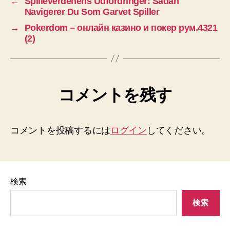
←
Spilleverdenens Udfordringer: Sådan
Navigerer Du Som Garvet Spiller
→
Pokerdom – онлайн казино и покер рум.4321
(2)
コメントを残す
コメントを投稿するには
ログイン
してください。
検索
検索