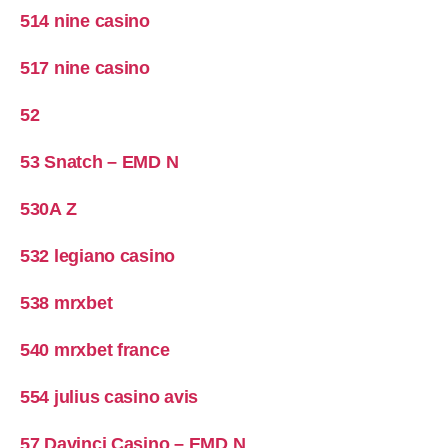
514 nine casino
517 nine casino
52
53 Snatch – EMD N
530A Z
532 legiano casino
538 mrxbet
540 mrxbet france
554 julius casino avis
57 Davinci Casino – EMD N