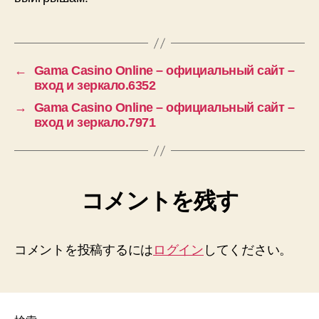
←
Gama Casino Online – официальный сайт –
вход и зеркало.6352
→
Gama Casino Online – официальный сайт –
вход и зеркало.7971
コメントを残す
コメントを投稿するには
ログイン
してください。