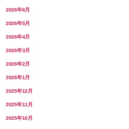
2026年6月
2026年5月
2026年4月
2026年3月
2026年2月
2026年1月
2025年12月
2025年11月
2025年10月