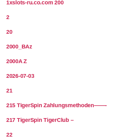
1xslots-ru.co.com 200
2
20
2000_BAz
2000A Z
2026-07-03
21
215 TigerSpin Zahlungsmethoden——-
217 TigerSpin TigerClub –
22