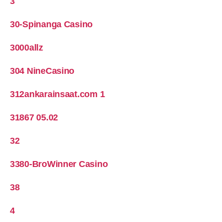
3
30-Spinanga Casino
3000allz
304 NineCasino
312ankarainsaat.com 1
31867 05.02
32
3380-BroWinner Casino
38
4