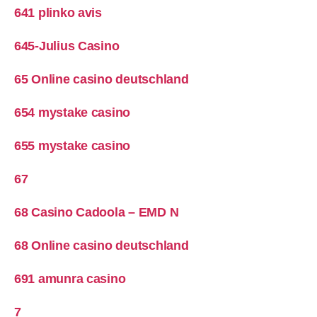
641 plinko avis
645-Julius Casino
65 Online casino deutschland
654 mystake casino
655 mystake casino
67
68 Casino Cadoola – EMD N
68 Online casino deutschland
691 amunra casino
7