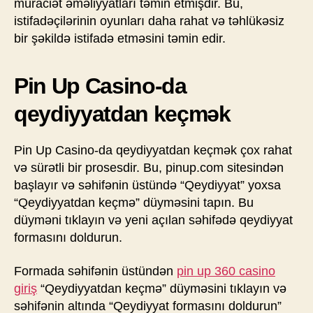
müraciət əməliyyatları təmin etmişdir. Bu,
istifadəçilərinin oyunları daha rahat və təhlükəsiz
bir şəkildə istifadə etməsini təmin edir.
Pin Up Casino-da
qeydiyyatdan keçmək
Pin Up Casino-da qeydiyyatdan keçmək çox rahat
və sürətli bir prosesdir. Bu, pinup.com sitesindən
başlayır və səhifənin üstündə “Qeydiyyat” yoxsa
“Qeydiyyatdan keçmə” düyməsini tapın. Bu
düyməni tıklayın və yeni açılan səhifədə qeydiyyat
formasını doldurun.
Formada səhifənin üstündən
pin up 360 casino
giriş
“Qeydiyyatdan keçmə” düyməsini tıklayın və
səhifənin altında “Qeydiyyat formasını doldurun”