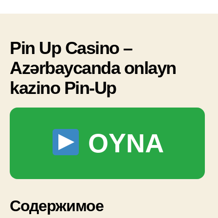
Casino
–
Azrbaycanda
onlayn
Pin Up Casino –
kazino
Azərbaycanda onlayn
Pin-
Up.16154
kazino Pin-Up
へ
の
OYNA
Содержимое