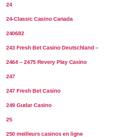
24
24-Classic Casino Canada
240682
243 Fresh Bet Casino Deutschland –
2464 – 2475 Revery Play Casino
247
247 Fresh Bet Casino
249 Gudar Casino
25
250 meilleurs casinos en ligne