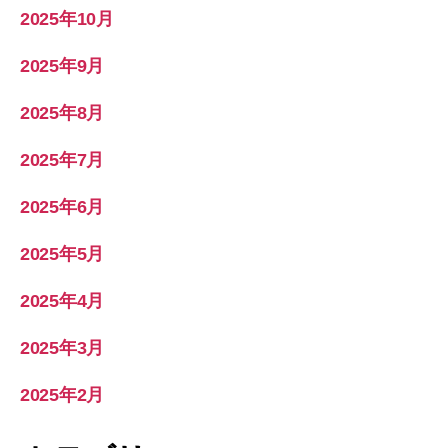
2025年10月
2025年9月
2025年8月
2025年7月
2025年6月
2025年5月
2025年4月
2025年3月
2025年2月