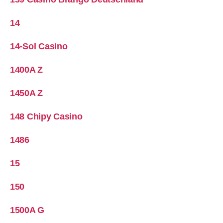
14
14-Sol Casino
1400A Z
1450A Z
148 Chipy Casino
1486
15
150
1500A G