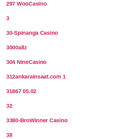
297 WooCasino
3
30-Spinanga Casino
3000allz
304 NineCasino
312ankarainsaat.com 1
31867 05.02
32
3380-BroWinner Casino
38