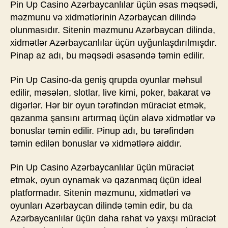
Pin Up Casino Azərbaycanlılar üçün əsas məqsədi,
məzmunu və xidmətlərinin Azərbaycan dilində
olunmasıdır. Sitenin məzmunu Azərbaycan dilində,
xidmətlər Azərbaycanlılar üçün uyğunlaşdırılmışdır.
Pinap az adı, bu məqsədi əsasəndə təmin edilir.
Pin Up Casino-da geniş qrupda oyunlar məhsul
edilir, məsələn, slotlar, live kimi, poker, bakarat və
digərlər. Hər bir oyun tərəfindən müraciət etmək,
qazanma şansını artırmaq üçün əlavə xidmətlər və
bonuslar təmin edilir. Pinup adı, bu tərəfindən
təmin edilən bonuslar və xidmətlərə aiddır.
Pin Up Casino Azərbaycanlılar üçün müraciət
etmək, oyun oynamak və qazanmaq üçün ideal
platformadır. Sitenin məzmunu, xidmətləri və
oyunları Azərbaycan dilində təmin edir, bu da
Azərbaycanlılar üçün daha rahat və yaxşı müraciət