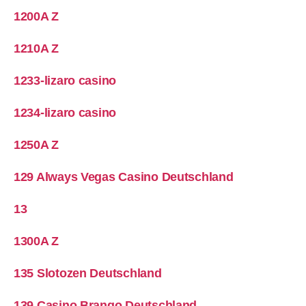
1200A Z
1210A Z
1233-lizaro casino
1234-lizaro casino
1250A Z
129 Always Vegas Casino Deutschland
13
1300A Z
135 Slotozen Deutschland
139 Casino Brango Deutschland