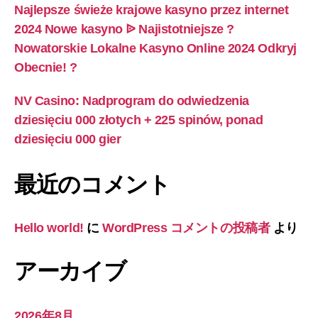
Najlepsze świeże krajowe kasyno przez internet
2024 Nowe kasyno ᐉ Najistotniejsze ?
Nowatorskie Lokalne Kasyno Online 2024 Odkryj
Obecnie! ?
NV Casino: Nadprogram do odwiedzenia
dziesięciu 000 złotych + 225 spinów, ponad
dziesięciu 000 gier
最近のコメント
Hello world!
に
WordPress コメントの投稿者
より
アーカイブ
2026年8月