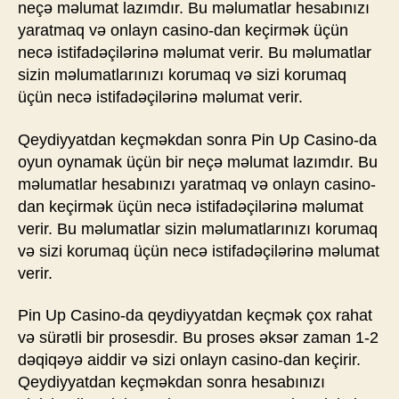
neçə məlumat lazımdır. Bu məlumatlar hesabınızı
yaratmaq və onlayn casino-dan keçirmək üçün
necə istifadəçilərinə məlumat verir. Bu məlumatlar
sizin məlumatlarınızı korumaq və sizi korumaq
üçün necə istifadəçilərinə məlumat verir.
Qeydiyyatdan keçməkdan sonra Pin Up Casino-da
oyun oynamak üçün bir neçə məlumat lazımdır. Bu
məlumatlar hesabınızı yaratmaq və onlayn casino-
dan keçirmək üçün necə istifadəçilərinə məlumat
verir. Bu məlumatlar sizin məlumatlarınızı korumaq
və sizi korumaq üçün necə istifadəçilərinə məlumat
verir.
Pin Up Casino-da qeydiyyatdan keçmək çox rahat
və sürətli bir prosesdir. Bu proses əksər zaman 1-2
dəqiqəyə aiddir və sizi onlayn casino-dan keçirir.
Qeydiyyatdan keçməkdan sonra hesabınızı