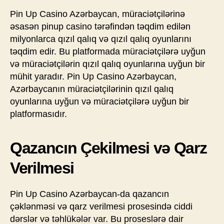
Pin Up Casino Azərbaycan, müraciətçilərinə
əsasən pinup casino tərəfindən təqdim edilən
milyonlarca qızıl qalıq və qızıl qalıq oyunlarını
təqdim edir. Bu platformada müraciətçilərə uyğun
və müraciətçilərin qızıl qalıq oyunlarına uyğun bir
mühit yaradır. Pin Up Casino Azərbaycan,
Azərbaycanın müraciətçilərinin qızıl qalıq
oyunlarına uyğun və müraciətçilərə uyğun bir
platformasıdır.
Qazancın Çekilmesi və Qarz
Verilmesi
Pin Up Casino Azərbaycan-da qazancın
çəklənməsi və qarz verilmesi prosesində ciddi
dərslər və təhlükələr var. Bu proseslərə dair