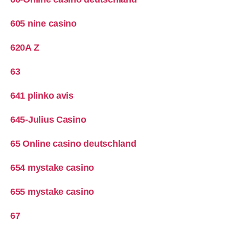
605 nine casino
620A Z
63
641 plinko avis
645-Julius Casino
65 Online casino deutschland
654 mystake casino
655 mystake casino
67