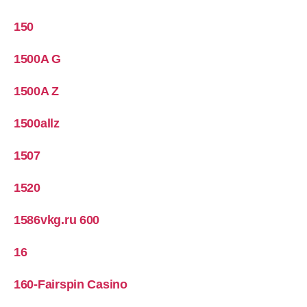
150
1500A G
1500A Z
1500allz
1507
1520
1586vkg.ru 600
16
160-Fairspin Casino