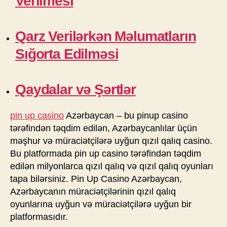
Verilmesi
Qarz Verilərkən Məlumatların
Sığorta Edilməsi
Qaydalar və Şərtlər
pin up casino
Azərbaycan – bu pinup casino
tərəfindən təqdim edilən, Azərbaycanlılar üçün
məşhur və müraciətçilərə uyğun qızıl qalıq casino.
Bu platformada pin up casino tərəfindən təqdim
edilən milyonlarca qızıl qalıq və qızıl qalıq oyunları
tapa bilərsiniz. Pin Up Casino Azərbaycan,
Azərbaycanın müraciətçilərinin qızıl qalıq
oyunlarına uyğun və müraciətçilərə uyğun bir
platformasıdır.