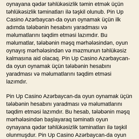
oynayana qədər təhlükəsizlik təmin etmək üçün
təhlükəsizlik təminatları ilə təşkil olunub. Pin Up
Casino Azərbaycan-da oyun oynamak üçün ilk
adımda tələbənin hesabını yaradması və
məlumatlarını təqdim etməsi lazımdır. Bu
məlumatlar, tələbənin məşq mərhələsindən, oyun
oynayış mərhələsindən və məzmunun təhlükəsiz
kalmasına aid olacaq. Pin Up Casino Azərbaycan-
da oyun oynamak üçün tələbənin hesabını
yaradması və məlumatlarını təqdim etməsi
lazımdır.
Pin Up Casino Azərbaycan-da oyun oynamak üçün
tələbənin hesabını yaradması və məlumatlarını
təqdim etməsi lazımdır. Bu hesab, tələbənin məşq
mərhələsindən başlayaraq təminatlı oyun
oynayana qədər təhlükəsizlik təminatları ilə təşkil
olunmuşdur. Pin Up Casino Azərbaycan-da oyun