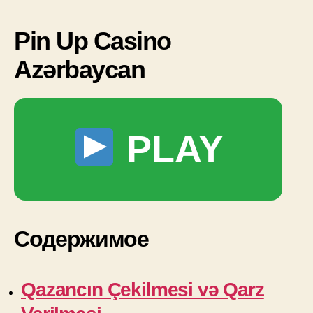
Azrbaycan.14088
(2)
へ
Pin Up Casino
の
Azərbaycan
PLAY
Содержимое
Qazancın Çekilmesi və Qarz