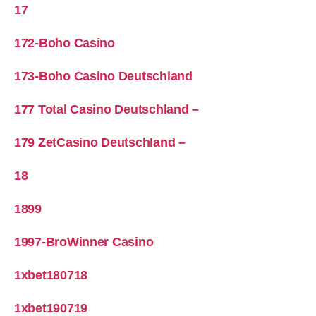
17
172-Boho Casino
173-Boho Casino Deutschland
177 Total Casino Deutschland –
179 ZetCasino Deutschland –
18
1899
1997-BroWinner Casino
1xbet180718
1xbet190719