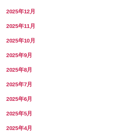
2025年12月
2025年11月
2025年10月
2025年9月
2025年8月
2025年7月
2025年6月
2025年5月
2025年4月