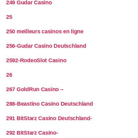
249 Gudar Casino
25
250 meilleurs casinos en ligne
256-Gudar Casino Deutschland
2592-RodeoSlot Casino
26
267 GoldRun Casino –
288-Beastino Casino Deutschland
291 BitStarz Casino Deutschland-
292 BitStarz Casino-