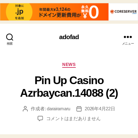
adofad
検索
メニュー
カ
NEWS
テ
Pin Up Casino
ゴ
リ
Azrbaycan.14088 (2)
ー
作成者:
darairamaru
2026年4月22日
投
投
稿
稿
Pin
コメントはまだありません
者
日
Up
Casino