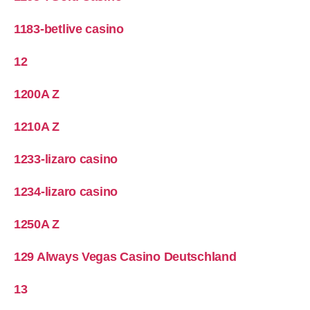
1183-betlive casino
12
1200A Z
1210A Z
1233-lizaro casino
1234-lizaro casino
1250A Z
129 Always Vegas Casino Deutschland
13