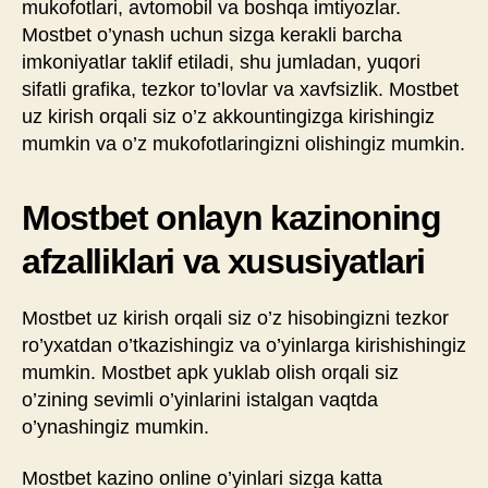
mukofotlari, avtomobil va boshqa imtiyozlar.
Mostbet o’ynash uchun sizga kerakli barcha
imkoniyatlar taklif etiladi, shu jumladan, yuqori
sifatli grafika, tezkor to’lovlar va xavfsizlik. Mostbet
uz kirish orqali siz o’z akkountingizga kirishingiz
mumkin va o’z mukofotlaringizni olishingiz mumkin.
Mostbet onlayn kazinoning
afzalliklari va xususiyatlari
Mostbet uz kirish orqali siz o’z hisobingizni tezkor
ro’yxatdan o’tkazishingiz va o’yinlarga kirishishingiz
mumkin. Mostbet apk yuklab olish orqali siz
o’zining sevimli o’yinlarini istalgan vaqtda
o’ynashingiz mumkin.
Mostbet kazino online o’yinlari sizga katta