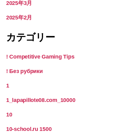
2025年3月
2025年2月
カテゴリー
! Competitive Gaming Tips
! Без рубрики
1
1_lapapillote08.com_10000
10
10-school.ru 1500