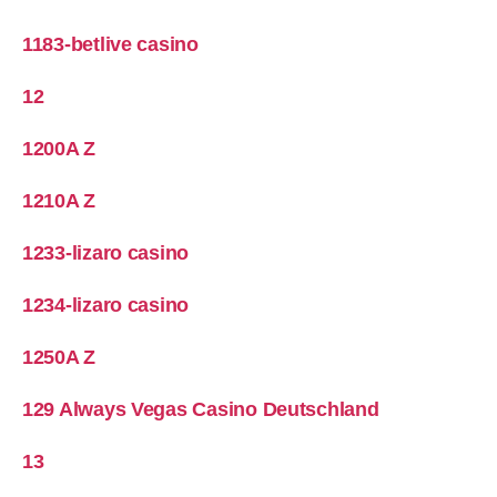
1183-betlive casino
12
1200A Z
1210A Z
1233-lizaro casino
1234-lizaro casino
1250A Z
129 Always Vegas Casino Deutschland
13