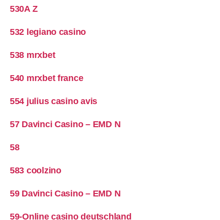
530A Z
532 legiano casino
538 mrxbet
540 mrxbet france
554 julius casino avis
57 Davinci Casino – EMD N
58
583 coolzino
59 Davinci Casino – EMD N
59-Online casino deutschland