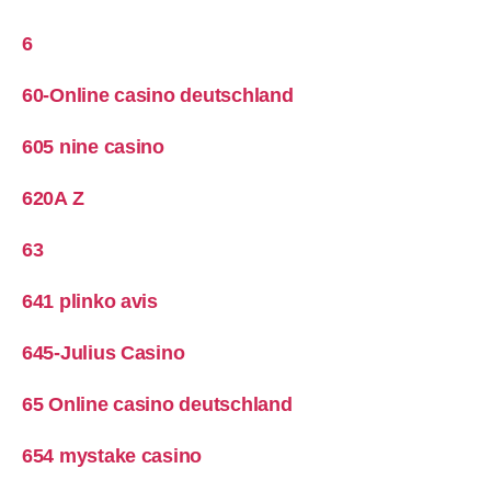
6
60-Online casino deutschland
605 nine casino
620A Z
63
641 plinko avis
645-Julius Casino
65 Online casino deutschland
654 mystake casino