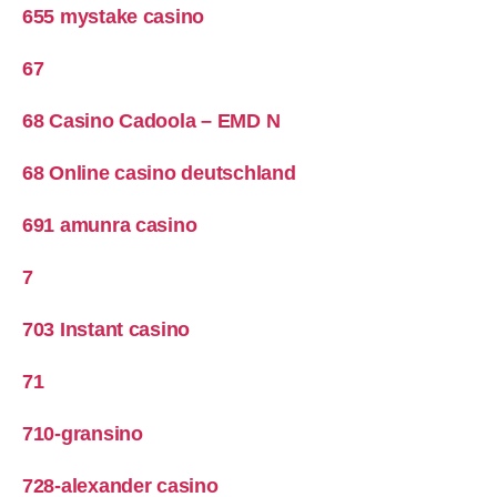
655 mystake casino
67
68 Casino Cadoola – EMD N
68 Online casino deutschland
691 amunra casino
7
703 Instant casino
71
710-gransino
728-alexander casino