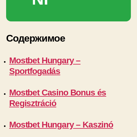
Содержимое
Mostbet Hungary –
Sportfogadás
Mostbet Casino Bonus és
Regisztráció
Mostbet Hungary – Kaszinó