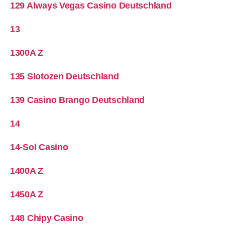
129 Always Vegas Casino Deutschland
13
1300A Z
135 Slotozen Deutschland
139 Casino Brango Deutschland
14
14-Sol Casino
1400A Z
1450A Z
148 Chipy Casino