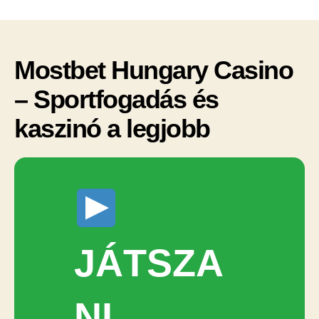
Casino
–
Sportfogads
s
Mostbet Hungary Casino
kaszin
– Sportfogadás és
a
legjobb.7218
kaszinó a legjobb
へ
の
JÁTSZA
NI