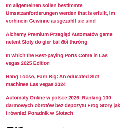
Im allgemeinen sollen bestimmte
Umsatzanforderungen werden that is erfullt, im
vorhinein Gewinne ausgezahlt sie sind
Alchemy Premium Przegląd Automatów game
netent Sloty do gier bài đổi thưởng
In which the Best-paying Ports Come in Las
vegas 2025 Edition
Hang Loose, Earn Big: An educated Slot
machines Las vegas 2024
Automaty Online w polsce 2026: Ranking 100
darmowych obrotów bez depozytu Frog Story jak
i również Poradnik w Slotach