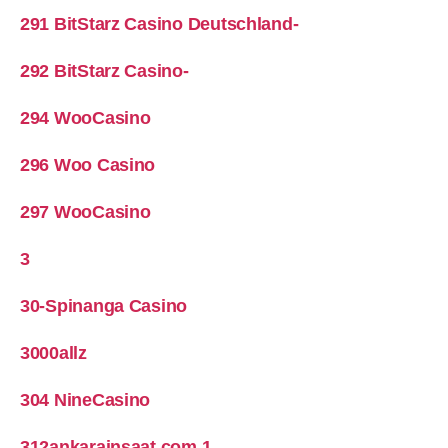
291 BitStarz Casino Deutschland-
292 BitStarz Casino-
294 WooCasino
296 Woo Casino
297 WooCasino
3
30-Spinanga Casino
3000allz
304 NineCasino
312ankarainsaat.com 1