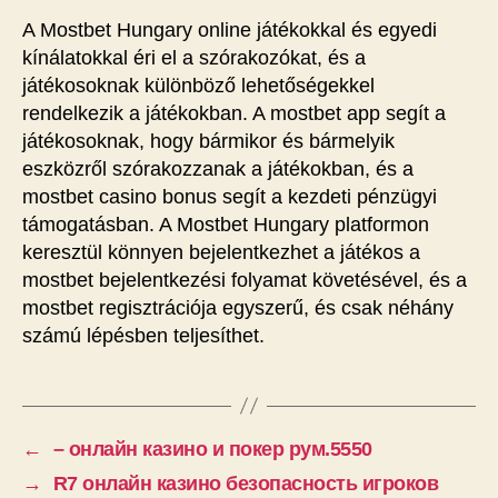
A Mostbet Hungary online játékokkal és egyedi
kínálatokkal éri el a szórakozókat, és a
játékosoknak különböző lehetőségekkel
rendelkezik a játékokban. A mostbet app segít a
játékosoknak, hogy bármikor és bármelyik
eszközről szórakozzanak a játékokban, és a
mostbet casino bonus segít a kezdeti pénzügyi
támogatásban. A Mostbet Hungary platformon
keresztül könnyen bejelentkezhet a játékos a
mostbet bejelentkezési folyamat követésével, és a
mostbet regisztrációja egyszerű, és csak néhány
számú lépésben teljesíthet.
←
– онлайн казино и покер рум.5550
→
R7 онлайн казино безопасность игроков