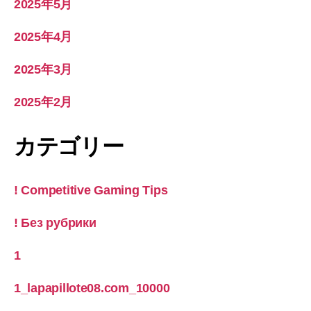
2025年5月
2025年4月
2025年3月
2025年2月
カテゴリー
! Competitive Gaming Tips
! Без рубрики
1
1_lapapillote08.com_10000