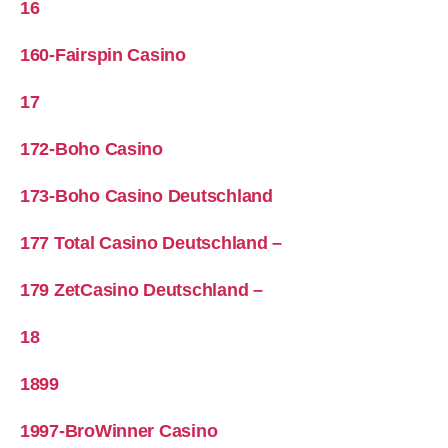
16
160-Fairspin Casino
17
172-Boho Casino
173-Boho Casino Deutschland
177 Total Casino Deutschland –
179 ZetCasino Deutschland –
18
1899
1997-BroWinner Casino