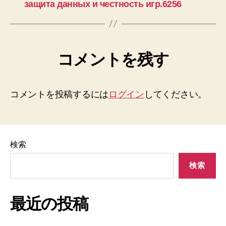
защита данных и честность игр.6256
コメントを残す
コメントを投稿するには
ログイン
してください。
検索
検索
最近の投稿