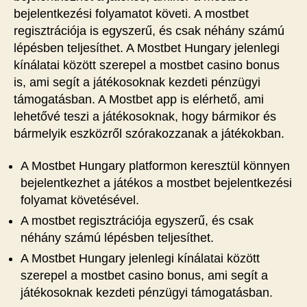
bejelentkezési folyamatot követi. A mostbet
regisztrációja is egyszerű, és csak néhány számú
lépésben teljesíthet. A Mostbet Hungary jelenlegi
kínálatai között szerepel a mostbet casino bonus
is, ami segít a játékosoknak kezdeti pénzügyi
támogatásban. A Mostbet app is elérhető, ami
lehetővé teszi a játékosoknak, hogy bármikor és
bármelyik eszközről szórakozzanak a játékokban.
A Mostbet Hungary platformon keresztül könnyen
bejelentkezhet a játékos a mostbet bejelentkezési
folyamat követésével.
A mostbet regisztrációja egyszerű, és csak
néhány számú lépésben teljesíthet.
A Mostbet Hungary jelenlegi kínálatai között
szerepel a mostbet casino bonus, ami segít a
játékosoknak kezdeti pénzügyi támogatásban.