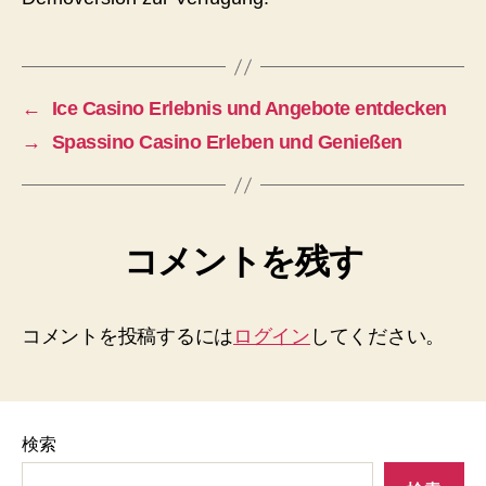
←
Ice Casino Erlebnis und Angebote entdecken
→
Spassino Casino Erleben und Genießen
コメントを残す
コメントを投稿するには
ログイン
してください。
検索