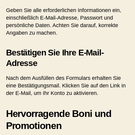
Geben Sie alle erforderlichen Informationen ein,
einschließlich E-Mail-Adresse, Passwort und
persönliche Daten. Achten Sie darauf, korrekte
Angaben zu machen.
Bestätigen Sie Ihre E-Mail-
Adresse
Nach dem Ausfüllen des Formulars erhalten Sie
eine Bestätigungsmail. Klicken Sie auf den Link in
der E-Mail, um Ihr Konto zu aktivieren.
Hervorragende Boni und
Promotionen