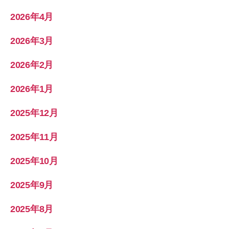
2026年4月
2026年3月
2026年2月
2026年1月
2025年12月
2025年11月
2025年10月
2025年9月
2025年8月