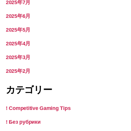
2025年7月
2025年6月
2025年5月
2025年4月
2025年3月
2025年2月
カテゴリー
! Competitive Gaming Tips
! Без рубрики