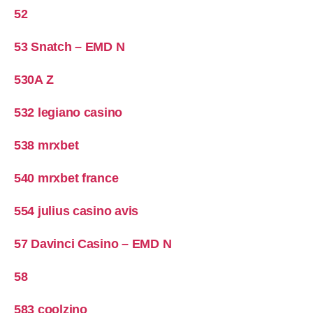
52
53 Snatch – EMD N
530A Z
532 legiano casino
538 mrxbet
540 mrxbet france
554 julius casino avis
57 Davinci Casino – EMD N
58
583 coolzino