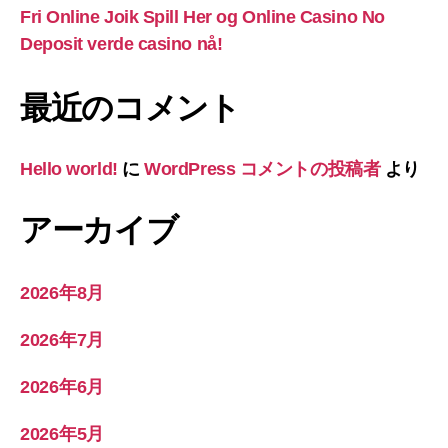
Fri Online Joik Spill Her og Online Casino No
Deposit verde casino nå!
最近のコメント
Hello world!
に
WordPress コメントの投稿者
より
アーカイブ
2026年8月
2026年7月
2026年6月
2026年5月