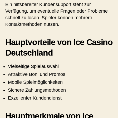
Ein hilfsbereiter Kundensupport steht zur
Verfügung, um eventuelle Fragen oder Probleme
schnell zu lösen. Spieler können mehrere
Kontaktmethoden nutzen.
Hauptvorteile von Ice Casino
Deutschland
Vielseitige Spielauswahl
Attraktive Boni und Promos
Mobile Spielmöglichkeiten
Sichere Zahlungsmethoden
Exzellenter Kundendienst
Hauptmerkmale von Ice