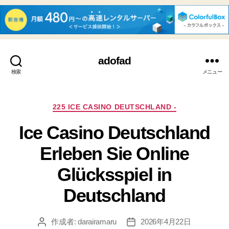
adofad
検索
メニュー
カ
225 ICE CASINO DEUTSCHLAND -
テ
Ice Casino Deutschland
ゴ
リ
Erleben Sie Online
ー
Glücksspiel in
Deutschland
作成者:
darairamaru
2026年4月22日
投
投