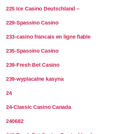
225 Ice Casino Deutschland –
229-Spassino Casino
233-casino francais en ligne fiable
235-Spassino Casino
239-Fresh Bet Casino
239-wyplacalne kasyna
24
24-Classic Casino Canada
240682