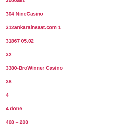
3000allz
304 NineCasino
312ankarainsaat.com 1
31867 05.02
32
3380-BroWinner Casino
38
4
4 done
408 – 200