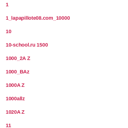
1
1_lapapillote08.com_10000
10
10-school.ru 1500
1000_2A Z
1000_BAz
1000A Z
1000allz
1020A Z
11