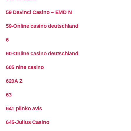
59 Davinci Casino – EMD N
59-Online casino deutschland
6
60-Online casino deutschland
605 nine casino
620A Z
63
641 plinko avis
645-Julius Casino