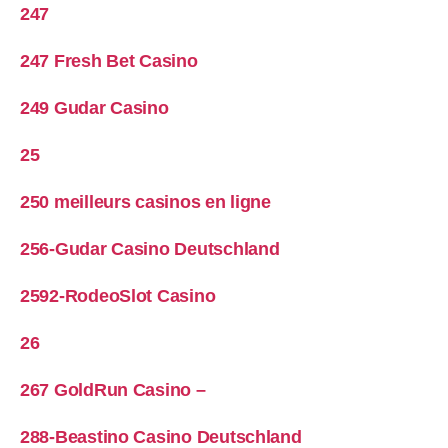
247
247 Fresh Bet Casino
249 Gudar Casino
25
250 meilleurs casinos en ligne
256-Gudar Casino Deutschland
2592-RodeoSlot Casino
26
267 GoldRun Casino –
288-Beastino Casino Deutschland