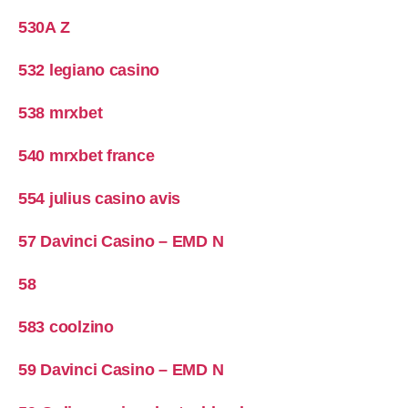
530A Z
532 legiano casino
538 mrxbet
540 mrxbet france
554 julius casino avis
57 Davinci Casino – EMD N
58
583 coolzino
59 Davinci Casino – EMD N