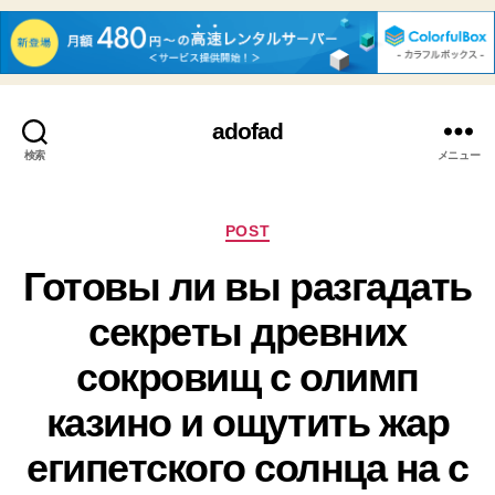
adofad
検索
メニュー
カ
POST
テ
Готовы ли вы разгадать
ゴ
リ
секреты древних
ー
сокровищ с олимп
казино и ощутить жар
египетского солнца на с