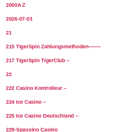
2000A Z
2026-07-03
21
215 TigerSpin Zahlungsmethoden——-
217 TigerSpin TigerClub –
22
222 Casino Kontrolleur –
224 Ice Casino –
225 Ice Casino Deutschland –
229-Spassino Casino