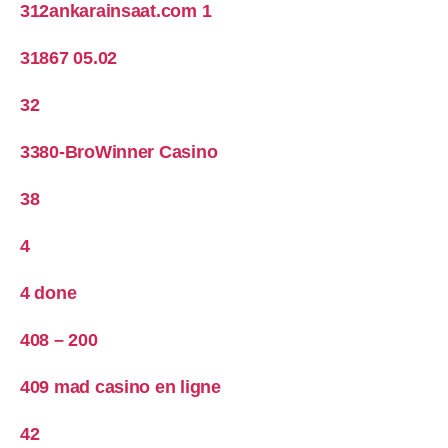
312ankarainsaat.com 1
31867 05.02
32
3380-BroWinner Casino
38
4
4 done
408 – 200
409 mad casino en ligne
42