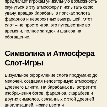
предлагает игрокам уникальную возможность
окунуться в эту атмосферу и испытать свою
удачу, вращая барабаны в поисках золота
фараонов и невероятных выигрышей. Этот
слот – не просто игра, это путешествие во
времени, полное загадок и шансов на
обогащение.
Символика и Атмосфера
Слот-Игры
Визуальное оформление слота продумано до
мелочей, создавая неповторимую атмосферу
Древнего Египта. На барабанах вы встретите
изображения богов, фараонов, скарабеев и
других символов, связанных с этой древней
цивилизацией. Яркие цвета и