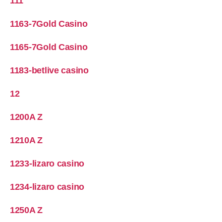
111
1163-7Gold Casino
1165-7Gold Casino
1183-betlive casino
12
1200A Z
1210A Z
1233-lizaro casino
1234-lizaro casino
1250A Z