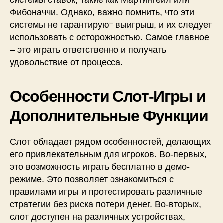
Фибоначчи. Однако, важно помнить, что эти
системы не гарантируют выигрыш, и их следует
использовать с осторожностью. Самое главное
– это играть ответственно и получать
удовольствие от процесса.
Особенности Слот-Игры и
Дополнительные Функции
Слот обладает рядом особенностей, делающих
его привлекательным для игроков. Во-первых,
это возможность играть бесплатно в демо-
режиме. Это позволяет ознакомиться с
правилами игры и протестировать различные
стратегии без риска потери денег. Во-вторых,
слот доступен на различных устройствах,