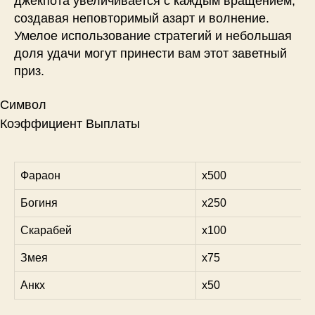
джекпота увеличивается с каждым вращением,
создавая неповторимый азарт и волнение.
Умелое использование стратегий и небольшая
доля удачи могут принести вам этот заветный
приз.
Символ
Коэффициент Выплаты
Фараон
x500
Богиня
x250
Скарабей
x100
Змея
x75
Анкх
x50