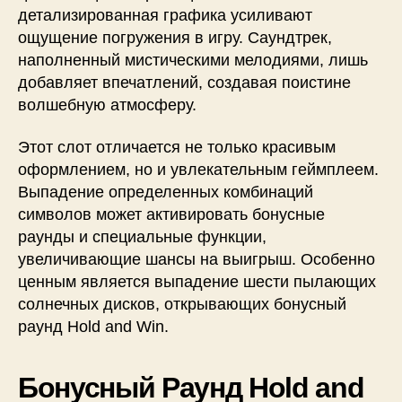
детализированная графика усиливают
ощущение погружения в игру. Саундтрек,
наполненный мистическими мелодиями, лишь
добавляет впечатлений, создавая поистине
волшебную атмосферу.
Этот слот отличается не только красивым
оформлением, но и увлекательным геймплеем.
Выпадение определенных комбинаций
символов может активировать бонусные
раунды и специальные функции,
увеличивающие шансы на выигрыш. Особенно
ценным является выпадение шести пылающих
солнечных дисков, открывающих бонусный
раунд Hold and Win.
Бонусный Раунд Hold and