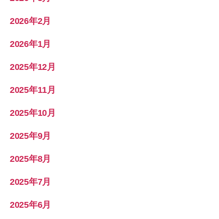
2026年2月
2026年1月
2025年12月
2025年11月
2025年10月
2025年9月
2025年8月
2025年7月
2025年6月