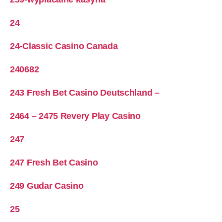
24
24-Classic Casino Canada
240682
243 Fresh Bet Casino Deutschland –
2464 – 2475 Revery Play Casino
247
247 Fresh Bet Casino
249 Gudar Casino
25