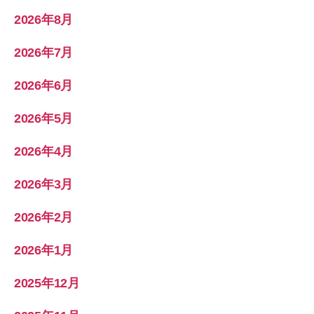
2026年8月
2026年7月
2026年6月
2026年5月
2026年4月
2026年3月
2026年2月
2026年1月
2025年12月