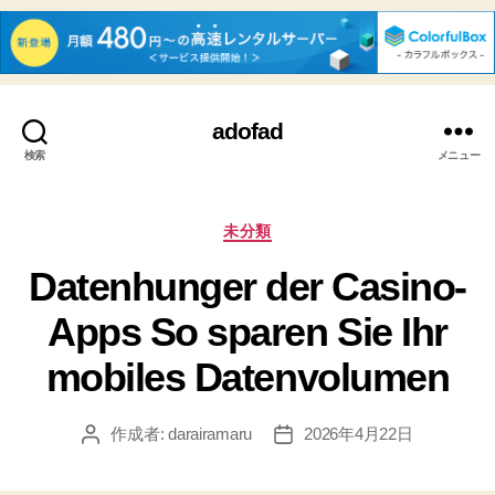
adofad
検索
メニュー
カ
未分類
テ
Datenhunger der Casino-
ゴ
リ
Apps So sparen Sie Ihr
ー
mobiles Datenvolumen
作成者:
darairamaru
2026年4月22日
投
投
稿
稿
者
日