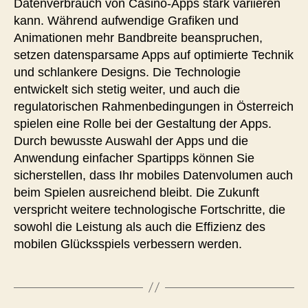
Datenverbrauch von Casino-Apps stark variieren
kann. Während aufwendige Grafiken und
Animationen mehr Bandbreite beanspruchen,
setzen datensparsame Apps auf optimierte Technik
und schlankere Designs. Die Technologie
entwickelt sich stetig weiter, und auch die
regulatorischen Rahmenbedingungen in Österreich
spielen eine Rolle bei der Gestaltung der Apps.
Durch bewusste Auswahl der Apps und die
Anwendung einfacher Spartipps können Sie
sicherstellen, dass Ihr mobiles Datenvolumen auch
beim Spielen ausreichend bleibt. Die Zukunft
verspricht weitere technologische Fortschritte, die
sowohl die Leistung als auch die Effizienz des
mobilen Glücksspiels verbessern werden.