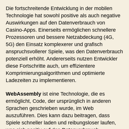
Die fortschreitende Entwicklung in der mobilen
Technologie hat sowohl positive als auch negative
Auswirkungen auf den Datenverbrauch von
Casino-Apps. Einerseits ermöglichen schnellere
Prozessoren und bessere Netzabdeckung (4G,
5G) den Einsatz komplexerer und grafisch
anspruchsvollerer Spiele, was den Datenverbrauch
potenziell erhöht. Andererseits nutzen Entwickler
diese Fortschritte auch, um effizientere
Komprimierungsalgorithmen und optimierte
Ladezeiten zu implementieren.
WebAssembly
ist eine Technologie, die es
ermöglicht, Code, der ursprünglich in anderen
Sprachen geschrieben wurde, im Web
auszuführen. Dies kann dazu beitragen, dass
Spiele schneller laden und reibungsloser laufen,