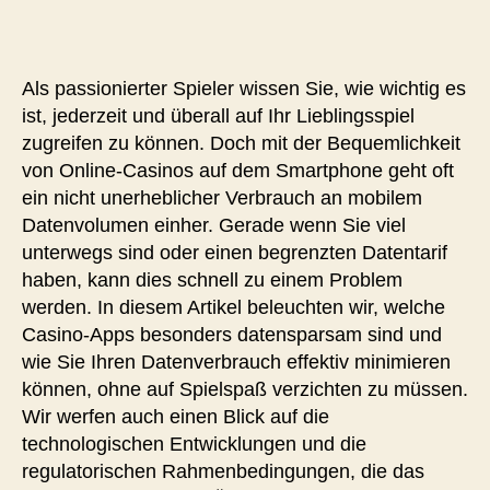
Als passionierter Spieler wissen Sie, wie wichtig es
ist, jederzeit und überall auf Ihr Lieblingsspiel
zugreifen zu können. Doch mit der Bequemlichkeit
von Online-Casinos auf dem Smartphone geht oft
ein nicht unerheblicher Verbrauch an mobilem
Datenvolumen einher. Gerade wenn Sie viel
unterwegs sind oder einen begrenzten Datentarif
haben, kann dies schnell zu einem Problem
werden. In diesem Artikel beleuchten wir, welche
Casino-Apps besonders datensparsam sind und
wie Sie Ihren Datenverbrauch effektiv minimieren
können, ohne auf Spielspaß verzichten zu müssen.
Wir werfen auch einen Blick auf die
technologischen Entwicklungen und die
regulatorischen Rahmenbedingungen, die das