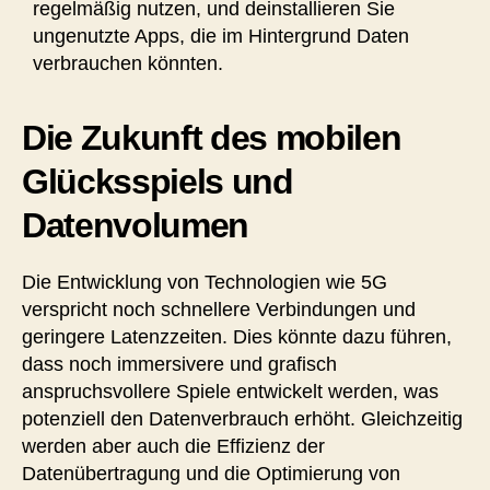
regelmäßig nutzen, und deinstallieren Sie
ungenutzte Apps, die im Hintergrund Daten
verbrauchen könnten.
Die Zukunft des mobilen
Glücksspiels und
Datenvolumen
Die Entwicklung von Technologien wie 5G
verspricht noch schnellere Verbindungen und
geringere Latenzzeiten. Dies könnte dazu führen,
dass noch immersivere und grafisch
anspruchsvollere Spiele entwickelt werden, was
potenziell den Datenverbrauch erhöht. Gleichzeitig
werden aber auch die Effizienz der
Datenübertragung und die Optimierung von