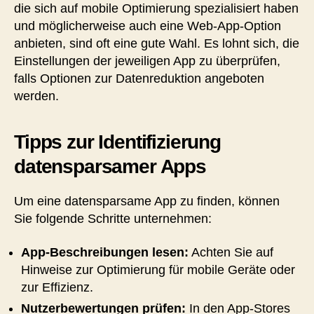
die sich auf mobile Optimierung spezialisiert haben
und möglicherweise auch eine Web-App-Option
anbieten, sind oft eine gute Wahl. Es lohnt sich, die
Einstellungen der jeweiligen App zu überprüfen,
falls Optionen zur Datenreduktion angeboten
werden.
Tipps zur Identifizierung
datensparsamer Apps
Um eine datensparsame App zu finden, können
Sie folgende Schritte unternehmen:
App-Beschreibungen lesen:
Achten Sie auf
Hinweise zur Optimierung für mobile Geräte oder
zur Effizienz.
Nutzerbewertungen prüfen:
In den App-Stores