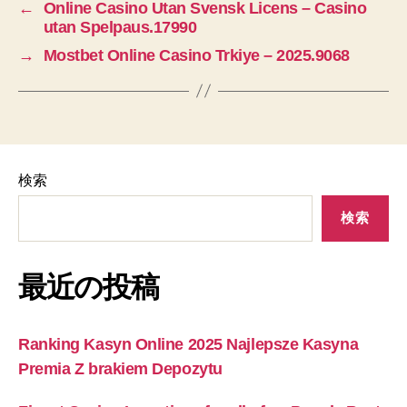
←
Online Casino Utan Svensk Licens – Casino
utan Spelpaus.17990
→
Mostbet Online Casino Trkiye – 2025.9068
検索
検索
最近の投稿
Ranking Kasyn Online 2025 Najlepsze Kasyna
Premia Z brakiem Depozytu