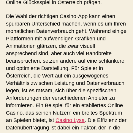
Online-Glücksspiel in Österreich prägen.
Die Wahl der richtigen Casino-App kann einen
spürbaren Unterschied machen, wenn es um Ihren
monatlichen Datenverbrauch geht. Während einige
Plattformen mit aufwendigen Grafiken und
Animationen glänzen, die zwar visuell
ansprechend sind, aber auch viel Bandbreite
beanspruchen, setzen andere auf eine schlankere
und optimierte Darstellung. Für Spieler in
Österreich, die Wert auf ein ausgewogenes
Verhältnis zwischen Leistung und Datenverbrauch
legen, ist es ratsam, sich über die spezifischen
Anforderungen der verschiedenen Anbieter zu
informieren. Ein Beispiel für ein etabliertes Online-
Casino, das seinen Nutzern ein breites Spektrum
an Spielen bietet, ist
Casino Lysa
. Die Effizienz der
Datenübertragung ist dabei ein Faktor, der in die