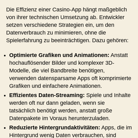
Die Effizienz einer Casino-App hängt maßgeblich
von ihrer technischen Umsetzung ab. Entwickler
setzen verschiedene Strategien ein, um den
Datenverbrauch zu minimieren, ohne die
Spielerfahrung zu beeinträchtigen. Dazu gehören:
Optimierte Grafiken und Animationen:
Anstatt
hochauflösender Bilder und komplexer 3D-
Modelle, die viel Bandbreite benötigen,
verwenden datensparsame Apps oft komprimierte
Grafiken und einfachere Animationen.
Effizientes Daten-Streaming:
Spiele und Inhalte
werden oft nur dann geladen, wenn sie
tatsächlich benötigt werden, anstatt große
Datenpakete im Voraus herunterzuladen.
Reduzierte Hintergrundaktivitäten:
Apps, die im
Hintergrund wenig Daten verbrauchen, sind