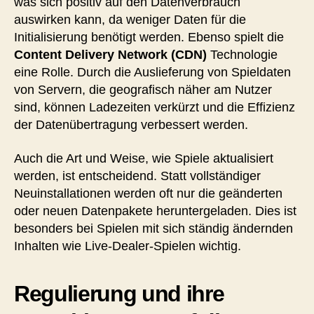
was sich positiv auf den Datenverbrauch
auswirken kann, da weniger Daten für die
Initialisierung benötigt werden. Ebenso spielt die
Content Delivery Network (CDN)
Technologie
eine Rolle. Durch die Auslieferung von Spieldaten
von Servern, die geografisch näher am Nutzer
sind, können Ladezeiten verkürzt und die Effizienz
der Datenübertragung verbessert werden.
Auch die Art und Weise, wie Spiele aktualisiert
werden, ist entscheidend. Statt vollständiger
Neuinstallationen werden oft nur die geänderten
oder neuen Datenpakete heruntergeladen. Dies ist
besonders bei Spielen mit sich ständig ändernden
Inhalten wie Live-Dealer-Spielen wichtig.
Regulierung und ihre