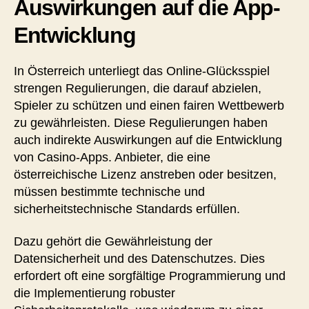
Auswirkungen auf die App-
Entwicklung
In Österreich unterliegt das Online-Glücksspiel
strengen Regulierungen, die darauf abzielen,
Spieler zu schützen und einen fairen Wettbewerb
zu gewährleisten. Diese Regulierungen haben
auch indirekte Auswirkungen auf die Entwicklung
von Casino-Apps. Anbieter, die eine
österreichische Lizenz anstreben oder besitzen,
müssen bestimmte technische und
sicherheitstechnische Standards erfüllen.
Dazu gehört die Gewährleistung der
Datensicherheit und des Datenschutzes. Dies
erfordert oft eine sorgfältige Programmierung und
die Implementierung robuster