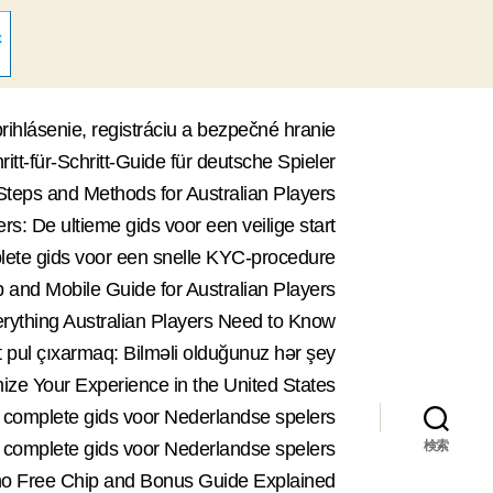
ihlásenie, registráciu a bezpečné hranie
tt‑für‑Schritt‑Guide für deutsche Spieler
teps and Methods for Australian Players
rs: De ultieme gids voor een veilige start
mplete gids voor een snelle KYC-procedure
 and Mobile Guide for Australian Players
rything Australian Players Need to Know
 pul çıxarmaq: Bilməli olduğunuz hər şey
ize Your Experience in the United States
complete gids voor Nederlandse spelers
complete gids voor Nederlandse spelers
検索
no Free Chip and Bonus Guide Explained