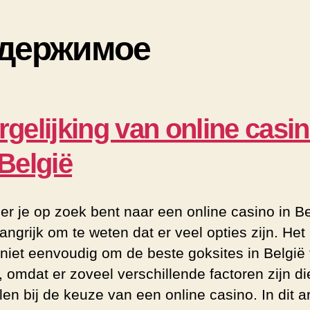
держимое
rgelijking van online casin
 België
r je op zoek bent naar een online casino in Bel
angrijk om te weten dat er veel opties zijn. Het 
 niet eenvoudig om de beste goksites in België 
, omdat er zoveel verschillende factoren zijn d
len bij de keuze van een online casino. In dit ar