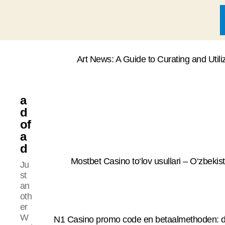
Art News: A Guide to Curating and Utili
a
d
of
a
d
Mostbet Casino to‘lov usullari – O‘zbekist
Ju
st
an
oth
er
W
N1 Casino promo code en betaalmethoden: d