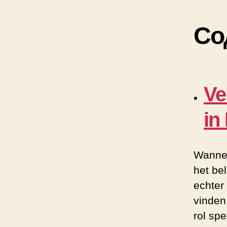
Со
Ve
in
Wannee
het bel
echter
vinden
rol spe