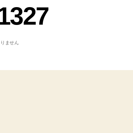
.1327
ありません