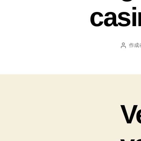
casi
作成
投
稿
者
V