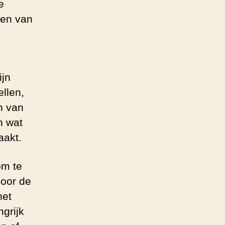
e
den van
ijn
llen,
n van
n wat
aakt.
om te
door de
het
ngrijk