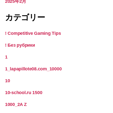
2025年2月
カテゴリー
! Competitive Gaming Tips
! Без рубрики
1
1_lapapillote08.com_10000
10
10-school.ru 1500
1000_2A Z