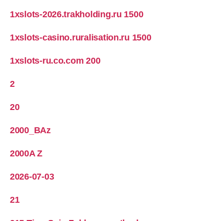
1xslots-2026.trakholding.ru 1500
1xslots-casino.ruralisation.ru 1500
1xslots-ru.co.com 200
2
20
2000_BAz
2000A Z
2026-07-03
21