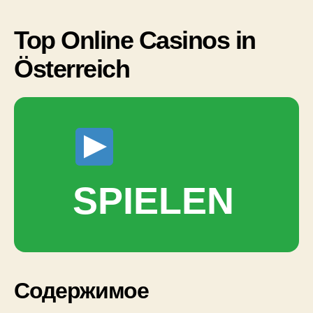
in
sterreich.5622
へ
Top Online Casinos in
の
Österreich
SPIELEN
Содержимое