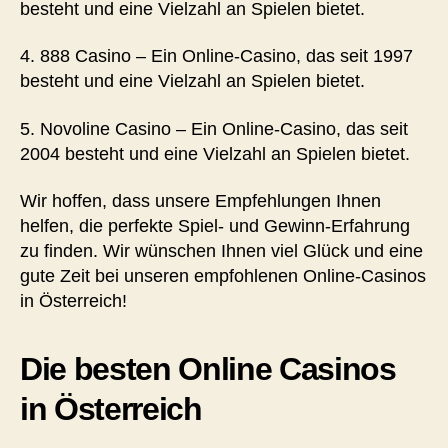
besteht und eine Vielzahl an Spielen bietet.
4. 888 Casino – Ein Online-Casino, das seit 1997
besteht und eine Vielzahl an Spielen bietet.
5. Novoline Casino – Ein Online-Casino, das seit
2004 besteht und eine Vielzahl an Spielen bietet.
Wir hoffen, dass unsere Empfehlungen Ihnen
helfen, die perfekte Spiel- und Gewinn-Erfahrung
zu finden. Wir wünschen Ihnen viel Glück und eine
gute Zeit bei unseren empfohlenen Online-Casinos
in Österreich!
Die besten Online Casinos
in Österreich