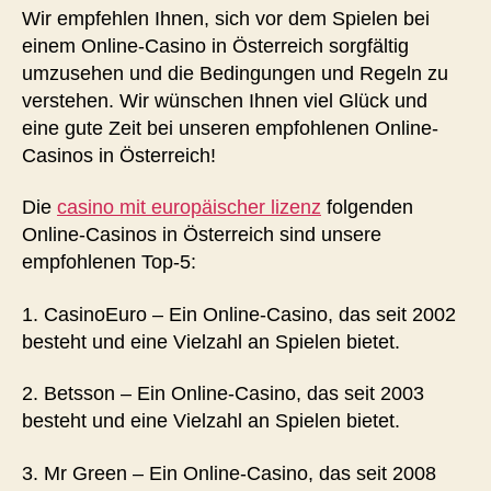
Wir empfehlen Ihnen, sich vor dem Spielen bei
einem Online-Casino in Österreich sorgfältig
umzusehen und die Bedingungen und Regeln zu
verstehen. Wir wünschen Ihnen viel Glück und
eine gute Zeit bei unseren empfohlenen Online-
Casinos in Österreich!
Die
casino mit europäischer lizenz
folgenden
Online-Casinos in Österreich sind unsere
empfohlenen Top-5:
1. CasinoEuro – Ein Online-Casino, das seit 2002
besteht und eine Vielzahl an Spielen bietet.
2. Betsson – Ein Online-Casino, das seit 2003
besteht und eine Vielzahl an Spielen bietet.
3. Mr Green – Ein Online-Casino, das seit 2008