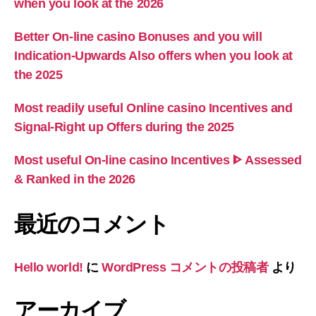
when you look at the 2026
Better On-line casino Bonuses and you will
Indication-Upwards Also offers when you look at
the 2025
Most readily useful Online casino Incentives and
Signal-Right up Offers during the 2025
Most useful On-line casino Incentives ᐈ Assessed
& Ranked in the 2026
最近のコメント
Hello world!
に
WordPress コメントの投稿者
より
アーカイブ