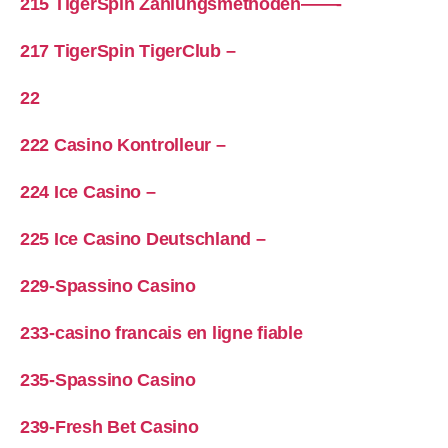
215 TigerSpin Zahlungsmethoden——-
217 TigerSpin TigerClub –
22
222 Casino Kontrolleur –
224 Ice Casino –
225 Ice Casino Deutschland –
229-Spassino Casino
233-casino francais en ligne fiable
235-Spassino Casino
239-Fresh Bet Casino