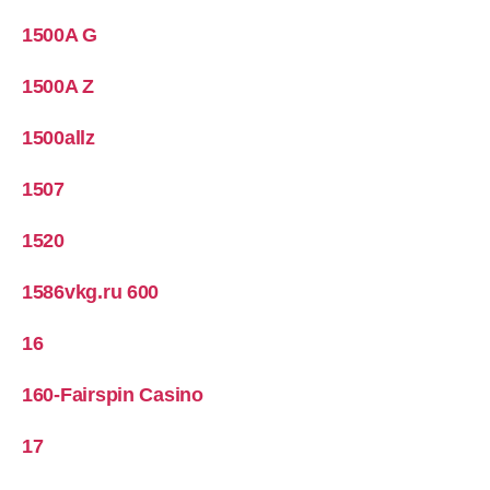
1500A G
1500A Z
1500allz
1507
1520
1586vkg.ru 600
16
160-Fairspin Casino
17