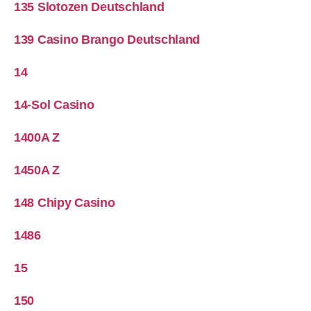
135 Slotozen Deutschland
139 Casino Brango Deutschland
14
14-Sol Casino
1400A Z
1450A Z
148 Chipy Casino
1486
15
150