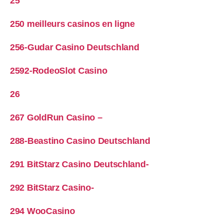
25
250 meilleurs casinos en ligne
256-Gudar Casino Deutschland
2592-RodeoSlot Casino
26
267 GoldRun Casino –
288-Beastino Casino Deutschland
291 BitStarz Casino Deutschland-
292 BitStarz Casino-
294 WooCasino