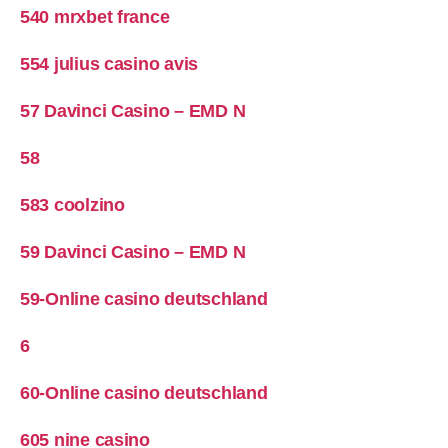
540 mrxbet france
554 julius casino avis
57 Davinci Casino – EMD N
58
583 coolzino
59 Davinci Casino – EMD N
59-Online casino deutschland
6
60-Online casino deutschland
605 nine casino