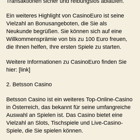
Transaktionen sicher und reibungslos ablaufen.
Ein weiteres Highlight von CasinoEuro ist seine
Vielzahl an Bonusangeboten, die Sie als
Neukunde begrüßen. Sie können sich auf eine
Willkommensprämie von bis zu 100 Euro freuen,
die Ihnen helfen, Ihre ersten Spiele zu starten.
Weitere Informationen zu CasinoEuro finden Sie
hier: [link]
2. Betsson Casino
Betsson Casino ist ein weiteres Top-Online-Casino
in Österreich, das bekannt für seine umfangreiche
Auswahl an Spielen ist. Das Casino bietet eine
Vielzahl an Slots, Tischspiele und Live-Casino-
Spiele, die Sie spielen können.