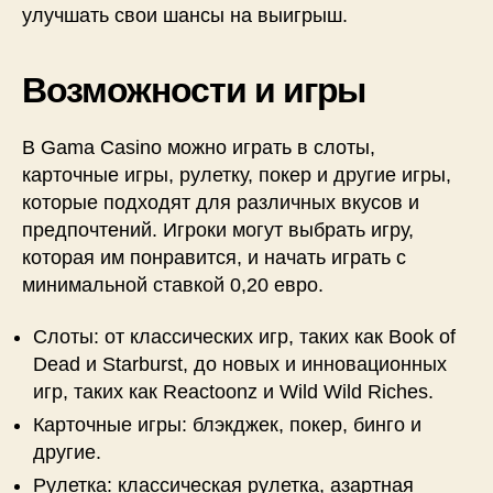
улучшать свои шансы на выигрыш.
Возможности и игры
В Gama Casino можно играть в слоты,
карточные игры, рулетку, покер и другие игры,
которые подходят для различных вкусов и
предпочтений. Игроки могут выбрать игру,
которая им понравится, и начать играть с
минимальной ставкой 0,20 евро.
Слоты: от классических игр, таких как Book of
Dead и Starburst, до новых и инновационных
игр, таких как Reactoonz и Wild Wild Riches.
Карточные игры: блэкджек, покер, бинго и
другие.
Рулетка: классическая рулетка, азартная