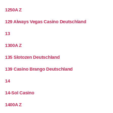
1250A Z
129 Always Vegas Casino Deutschland
13
1300A Z
135 Slotozen Deutschland
139 Casino Brango Deutschland
14
14-Sol Casino
1400A Z