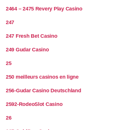
2464 – 2475 Revery Play Casino
247
247 Fresh Bet Casino
249 Gudar Casino
25
250 meilleurs casinos en ligne
256-Gudar Casino Deutschland
2592-RodeoSlot Casino
26