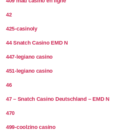
409 mad casino en ligne
42
425-casinoly
44 Snatch Casino EMD N
447-legiano casino
451-legiano casino
46
47 – Snatch Casino Deutschland – EMD N
470
499-coolzino casino