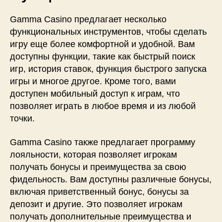
Gamma Casino предлагает несколько
функциональных инструментов, чтобы сделать
игру еще более комфортной и удобной. Вам
доступны функции, такие как быстрый поиск
игр, история ставок, функция быстрого запуска
игры и многое другое. Кроме того, вами
доступен мобильный доступ к играм, что
позволяет играть в любое время и из любой
точки.
Gamma Casino также предлагает программу
лояльности, которая позволяет игрокам
получать бонусы и преимущества за свою
фидельность. Вам доступны различные бонусы,
включая приветственный бонус, бонусы за
депозит и другие. Это позволяет игрокам
получать дополнительные преимущества и