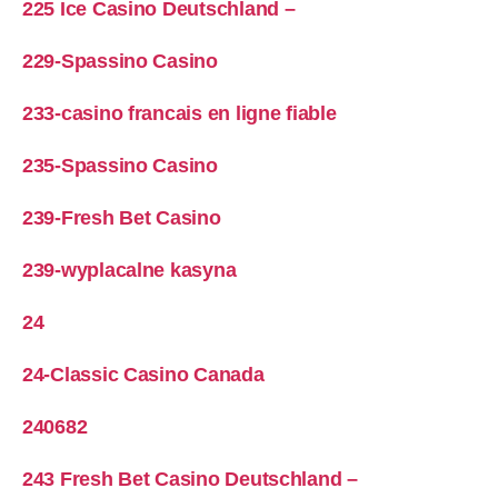
225 Ice Casino Deutschland –
229-Spassino Casino
233-casino francais en ligne fiable
235-Spassino Casino
239-Fresh Bet Casino
239-wyplacalne kasyna
24
24-Classic Casino Canada
240682
243 Fresh Bet Casino Deutschland –