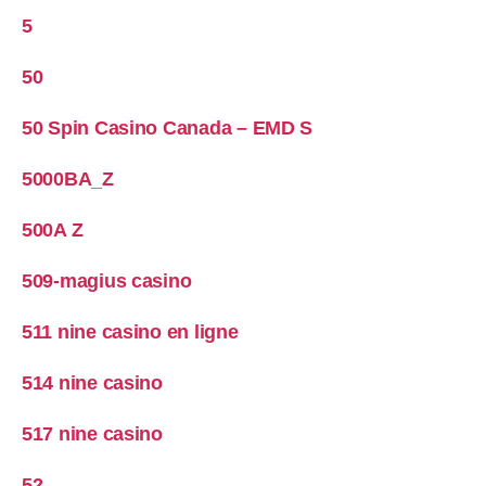
5
50
50 Spin Casino Canada – EMD S
5000BA_Z
500A Z
509-magius casino
511 nine casino en ligne
514 nine casino
517 nine casino
52