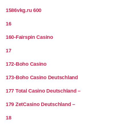
1586vkg.ru 600
16
160-Fairspin Casino
17
172-Boho Casino
173-Boho Casino Deutschland
177 Total Casino Deutschland –
179 ZetCasino Deutschland –
18