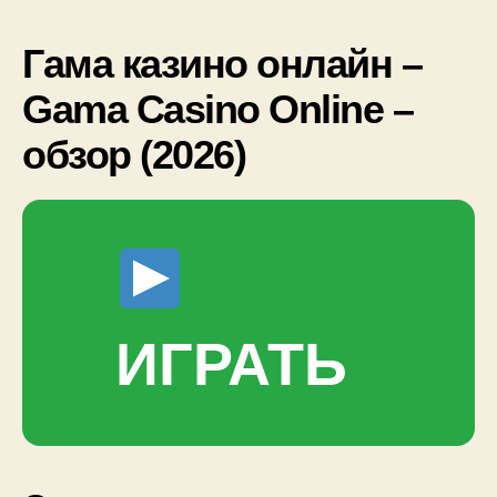
Casino
Online
–
Гама казино онлайн –
обзор
Gama Casino Online –
2026.4329
へ
обзор (2026)
の
ИГРАТЬ