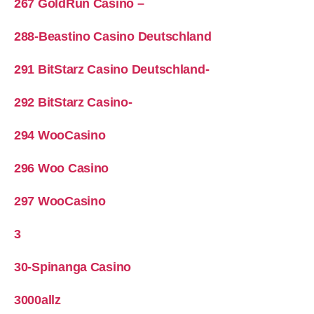
267 GoldRun Casino –
288-Beastino Casino Deutschland
291 BitStarz Casino Deutschland-
292 BitStarz Casino-
294 WooCasino
296 Woo Casino
297 WooCasino
3
30-Spinanga Casino
3000allz