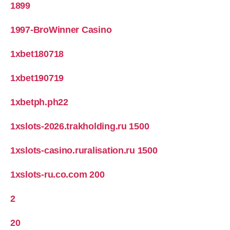
1899
1997-BroWinner Casino
1xbet180718
1xbet190719
1xbetph.ph22
1xslots-2026.trakholding.ru 1500
1xslots-casino.ruralisation.ru 1500
1xslots-ru.co.com 200
2
20