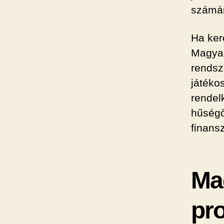
számár
Ha ker
Magyar
rendsz
játéko
rendel
hűségő
finans
Ma
pr