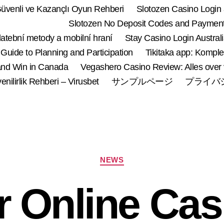
e Güvenli ve Kazançlı Oyun Rehberi
Slotozen Casino Login 
Slotozen No Deposit Codes and Payment 
latební metody a mobilní hraní
Stay Casino Login Austral
l Guide to Planning and Participation
Tikitaka app: Kompl
and Win in Canada
Vegashero Casino Review: Alles over 
enilirlik Rehberi – Virusbet
サンプルページ
プライバ
カ
NEWS
テ
ゴ
 Online Cas
リ
ー