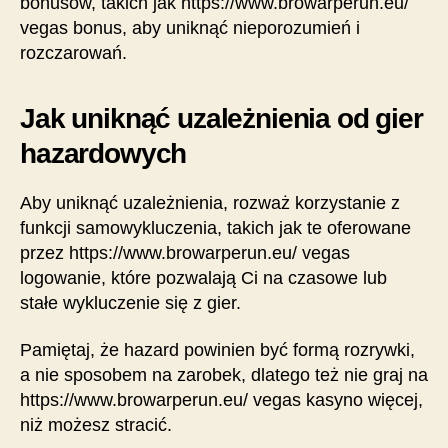
bonusów, takich jak https://www.browarperun.eu/
vegas bonus, aby uniknąć nieporozumień i
rozczarowań.
Jak uniknąć uzależnienia od gier
hazardowych
Aby uniknąć uzależnienia, rozważ korzystanie z
funkcji samowykluczenia, takich jak te oferowane
przez https://www.browarperun.eu/ vegas
logowanie, które pozwalają Ci na czasowe lub
stałe wykluczenie się z gier.
Pamiętaj, że hazard powinien być formą rozrywki,
a nie sposobem na zarobek, dlatego też nie graj na
https://www.browarperun.eu/ vegas kasyno więcej,
niż możesz stracić.