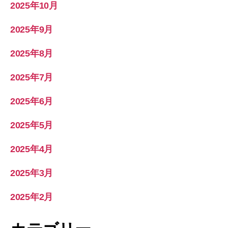
2025年10月
2025年9月
2025年8月
2025年7月
2025年6月
2025年5月
2025年4月
2025年3月
2025年2月