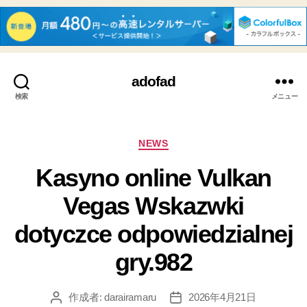
adofad
検索
メニュー
カ
NEWS
テ
Kasyno online Vulkan
ゴ
リ
Vegas Wskazwki
ー
dotyczce odpowiedzialnej
gry.982
作成者:
darairamaru
2026年4月21日
投
投