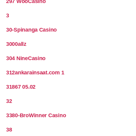
297 WooCasino
3
30-Spinanga Casino
3000allz
304 NineCasino
312ankarainsaat.com 1
31867 05.02
32
3380-BroWinner Casino
38