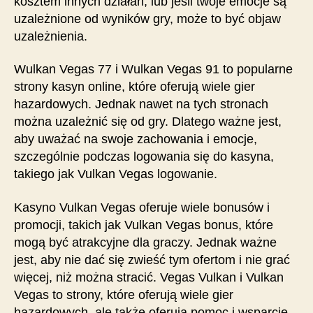
kosztem innych działań, lub jeśli twoje emocje są
uzależnione od wyników gry, może to być objaw
uzależnienia.
Wulkan Vegas 77 i Wulkan Vegas 91 to popularne
strony kasyn online, które oferują wiele gier
hazardowych. Jednak nawet na tych stronach
można uzależnić się od gry. Dlatego ważne jest,
aby uważać na swoje zachowania i emocje,
szczególnie podczas logowania się do kasyna,
takiego jak Vulkan Vegas logowanie.
Kasyno Vulkan Vegas oferuje wiele bonusów i
promocji, takich jak Vulkan Vegas bonus, które
mogą być atrakcyjne dla graczy. Jednak ważne
jest, aby nie dać się zwieść tym ofertom i nie grać
więcej, niż można stracić. Vegas Vulkan i Vulkan
Vegas to strony, które oferują wiele gier
hazardowych, ale także oferują pomoc i wsparcie