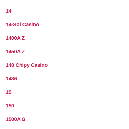
14
14-Sol Casino
1400A Z
1450A Z
148 Chipy Casino
1486
15
150
1500A G