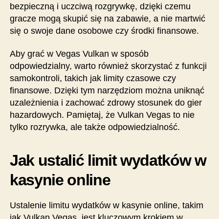
bezpieczną i uczciwą rozgrywkę, dzięki czemu
gracze mogą skupić się na zabawie, a nie martwić
się o swoje dane osobowe czy środki finansowe.
Aby grać w Vegas Vulkan w sposób
odpowiedzialny, warto również skorzystać z funkcji
samokontroli, takich jak limity czasowe czy
finansowe. Dzięki tym narzędziom można uniknąć
uzależnienia i zachować zdrowy stosunek do gier
hazardowych. Pamiętaj, że Vulkan Vegas to nie
tylko rozrywka, ale także odpowiedzialność.
Jak ustalić limit wydatków w
kasynie online
Ustalenie limitu wydatków w kasynie online, takim
jak Vulkan Vegas, jest kluczowym krokiem w