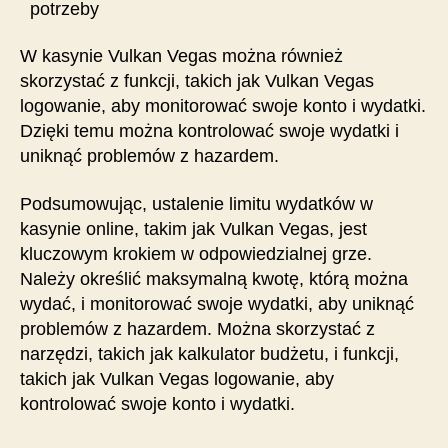
potrzeby
W kasynie Vulkan Vegas można również
skorzystać z funkcji, takich jak Vulkan Vegas
logowanie, aby monitorować swoje konto i wydatki.
Dzięki temu można kontrolować swoje wydatki i
uniknąć problemów z hazardem.
Podsumowując, ustalenie limitu wydatków w
kasynie online, takim jak Vulkan Vegas, jest
kluczowym krokiem w odpowiedzialnej grze.
Należy określić maksymalną kwotę, którą można
wydać, i monitorować swoje wydatki, aby uniknąć
problemów z hazardem. Można skorzystać z
narzędzi, takich jak kalkulator budżetu, i funkcji,
takich jak Vulkan Vegas logowanie, aby
kontrolować swoje konto i wydatki.