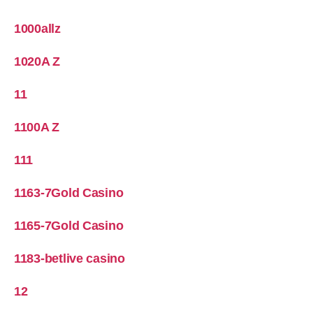
1000allz
1020A Z
11
1100A Z
111
1163-7Gold Casino
1165-7Gold Casino
1183-betlive casino
12