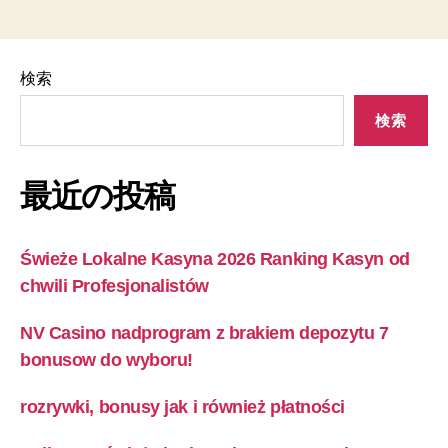
検索
検索
最近の投稿
Świeże Lokalne Kasyna 2026 Ranking Kasyn od
chwili Profesjonalistów
NV Casino nadprogram z brakiem depozytu 7
bonusow do wyboru!
rozrywki, bonusy jak i również płatności