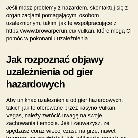
Jeśli masz problemy z hazardem, skontaktuj się z
organizacjami pomagającymi osobom
uzależnionym, takimi jak te współpracujące z
https://www.browarperun.eu/ vulkan, które mogą Ci
pomóc w pokonaniu uzależnienia.
Jak rozpoznać objawy
uzależnienia od gier
hazardowych
Aby uniknąć uzależnienia od gier hazardowych,
takich jak te oferowane przez kasyno Vulkan
Vegas, należy zwrócić uwagę na swoje
zachowania i emocje. Jeśli zauważysz, że
spędzasz coraz więcej czasu na grze, nawet