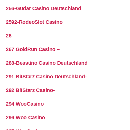
256-Gudar Casino Deutschland
2592-RodeoSlot Casino
26
267 GoldRun Casino –
288-Beastino Casino Deutschland
291 BitStarz Casino Deutschland-
292 BitStarz Casino-
294 WooCasino
296 Woo Casino