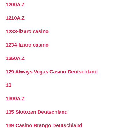
1200A Z
1210A Z
1233-lizaro casino
1234-lizaro casino
1250A Z
129 Always Vegas Casino Deutschland
13
1300A Z
135 Slotozen Deutschland
139 Casino Brango Deutschland