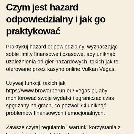
Czym jest hazard
odpowiedzialny i jak go
praktykować
Praktykuj hazard odpowiedzialny, wyznaczając
sobie limity finansowe i czasowe, aby uniknąć
uzależnienia od gier hazardowych, takich jak te
oferowane przez kasyno online Vulkan Vegas.
Używaj funkcji, takich jak
https://www.browarperun.eu/ vegas pl, aby
monitorować swoje wydatki i ograniczać czas
spędzany na grach, co pozwoli Ci uniknąć
problemów finansowych i emocjonalnych.
Zawsze czytaj regulamin i warunki korzystania z