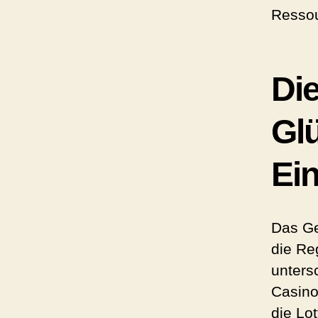
Resso
Di
Glü
Ein
Das Ge
die Re
unters
Casino
die Lo