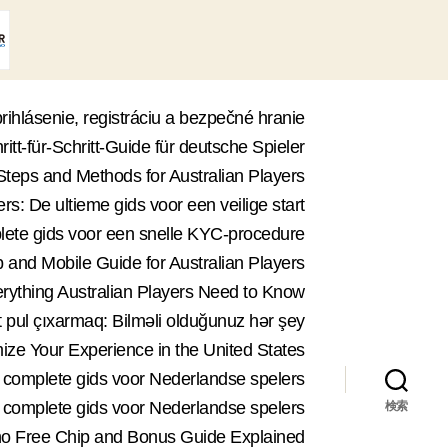
ihlásenie, registráciu a bezpečné hranie
tt‑für‑Schritt‑Guide für deutsche Spieler
teps and Methods for Australian Players
rs: De ultieme gids voor een veilige start
mplete gids voor een snelle KYC-procedure
 and Mobile Guide for Australian Players
rything Australian Players Need to Know
 pul çıxarmaq: Bilməli olduğunuz hər şey
ize Your Experience in the United States
complete gids voor Nederlandse spelers
complete gids voor Nederlandse spelers
検索
no Free Chip and Bonus Guide Explained