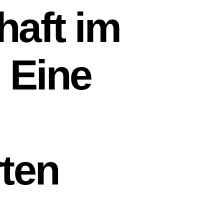
haft im
 Eine
ten