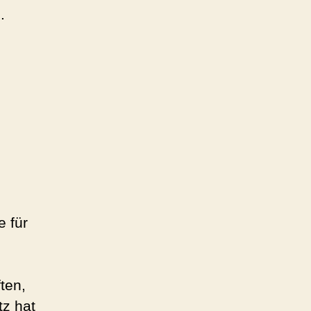
.
e für
ten,
tz hat