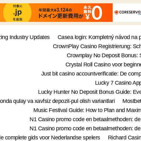
zing Industry Updates
Casea login: Kompletný návod na pr
CrownPlay Casino Registrierung: Schri
Crownplay No Deposit Bonus: S
Crystal Roll Casino voor beginne
Just bit casino accountverificatie: De co
Lucky 7 Casino App
Lucky Hunter No Deposit Bonus Guide: Eve
onda qulay va xavfsiz depozit‑pul olish variantlari
Mostbet
Music Festival Guide: How to Plan and Maxim
N1 Casino promo code en betaalmethoden: de 
N1 Casino promo code en betaalmethoden: de 
e complete gids voor Nederlandse spelers
Richard Casi