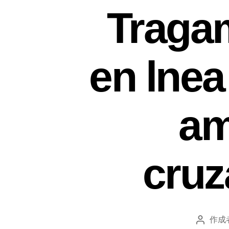
Traga
en lnea
am
cruz
作成
投