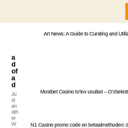
Art News: A Guide to Curating and Utili
a
d
of
a
d
Mostbet Casino to‘lov usullari – O‘zbekist
Ju
st
an
oth
er
W
N1 Casino promo code en betaalmethoden: d