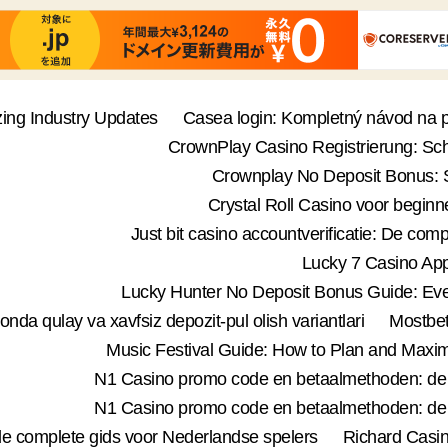
zing Industry Updates
Casea login: Kompletný návod na pr
CrownPlay Casino Registrierung: Schri
Crownplay No Deposit Bonus: S
Crystal Roll Casino voor beginne
Just bit casino accountverificatie: De co
Lucky 7 Casino App
Lucky Hunter No Deposit Bonus Guide: Eve
onda qulay va xavfsiz depozit‑pul olish variantlari
Mostbet
Music Festival Guide: How to Plan and Maxim
N1 Casino promo code en betaalmethoden: de 
N1 Casino promo code en betaalmethoden: de 
e complete gids voor Nederlandse spelers
Richard Casi