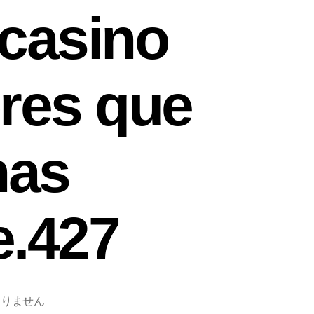
casino
ores que
nas
e.427
ありません