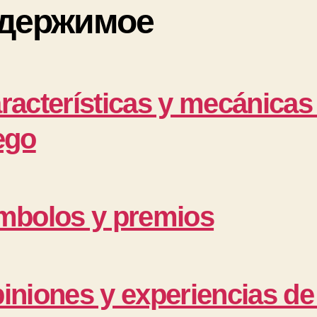
держимое
racterísticas y mecánicas
ego
mbolos y premios
iniones y experiencias de