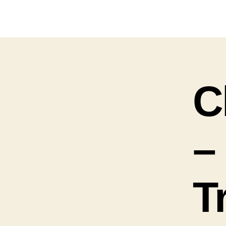
稿
者
C
–
T