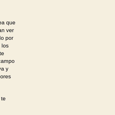
ea que
an ver
do por
 los
te
 campo
va y
dores
 te
,