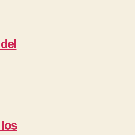
 del
 los