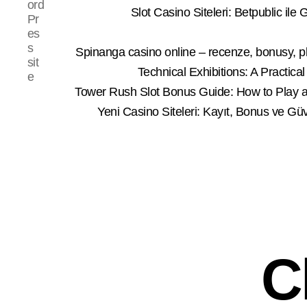
ord
Slot Casino Siteleri: Betpublic il
Pr
es
s
Spinanga casino online – recenze, bonusy, p
sit
Technical Exhibitions: A Practica
e
Tower Rush Slot Bonus Guide: How to Play 
Yeni Casino Siteleri: Kayıt, Bonus ve Güv
C