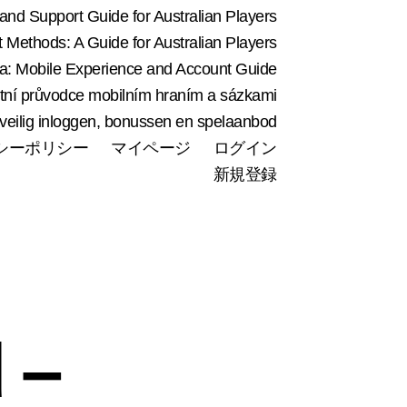
and Support Guide for Australian Players
Methods: A Guide for Australian Players
ia: Mobile Experience and Account Guide
etní průvodce mobilním hraním a sázkami
veilig inloggen, bonussen en spelaanbod
シーポリシー
マイページ
ログイン
新規登録
 –