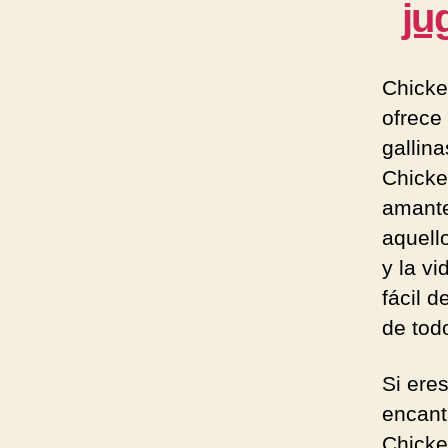
ju
Chicke
ofrece
gallin
Chicke
amante
aquell
y la vi
fácil 
de tod
Si eres
encanta
Chicke