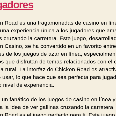
gadores
n Road es una tragamonedas de casino en lín
 una experiencia única a los jugadores que am
as cruzando la carretera. Este juego, desarrolla
n Casino, se ha convertido en un favorito entre
s de los juegos de azar en línea, especialmen
os que disfrutan de temas relacionados con el
da rural. La interfaz de Chicken Road es atracti
de usar, lo que hace que sea perfecta para juga
o nivel de experiencia.
 un fanático de los juegos de casino en línea y
 la idea de ver gallinas cruzando la carretera,
n Road es el juego perfecto para ti. Este juego