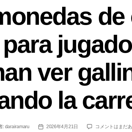
monedas de 
 para jugad
an ver galli
ando la carr
Chicken
者:
darairamaru
2026年4月21日
コメントはまだ
投