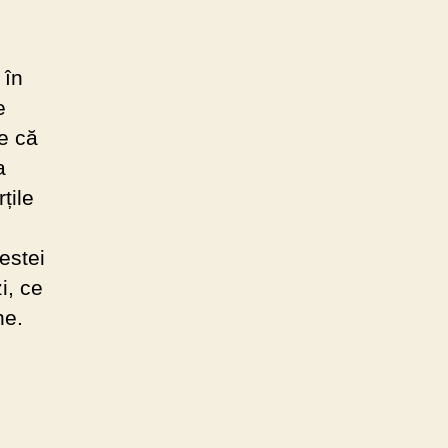
 în
e
ie că
a
țile
estei
i, ce
ne.