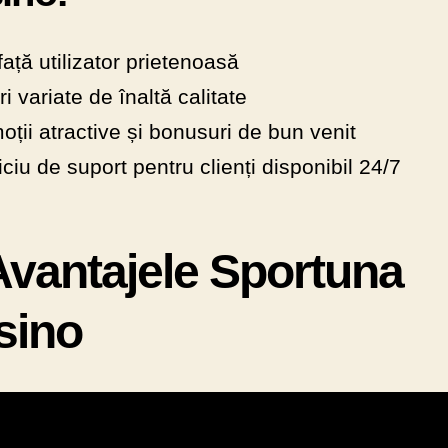
față utilizator prietenoasă
i variate de înaltă calitate
oții atractive și bonusuri de bun venit
ciu de suport pentru clienți disponibil 24/7
Avantajele Sportuna
sino