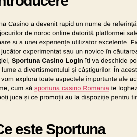
Introducere
na Casino a devenit rapid un nume de referință
ocurilor de noroc online datorită platformei sal
are și a unei experiențe utilizator excelente. F
n jucător experimentat sau un novice în căutare
ției,
Sportuna Casino Login
îți va deschide por
 lume a divertismentului și câștigurilor. În acest
l, vom explora toate aspectele importante ale ac
rme, cum să
sportuna casino Romania
te loghez
poți juca și ce promoții au la dispoziție pentru ti
Ce este Sportuna