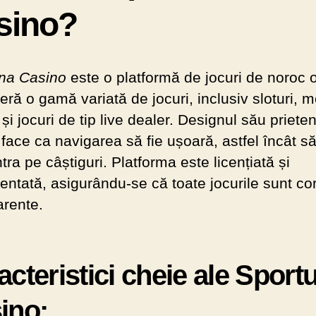
sino?
na Casino
este o platformă de jocuri de noroc 
eră o gamă variată de jocuri, inclusiv sloturi, 
și jocuri de tip live dealer. Designul său priete
v face ca navigarea să fie ușoară, astfel încât să
ra pe câștiguri. Platforma este licențiată și
entată, asigurându-se că toate jocurile sunt cor
arente.
acteristici cheie ale Sport
ino: