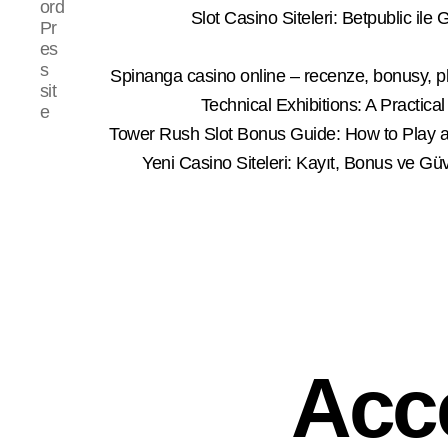
ord
Slot Casino Siteleri: Betpublic il
Pr
es
s
Spinanga casino online – recenze, bonusy, p
sit
Technical Exhibitions: A Practica
e
Tower Rush Slot Bonus Guide: How to Play 
Yeni Casino Siteleri: Kayıt, Bonus ve Güv
Acc