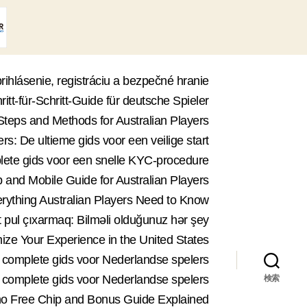
ihlásenie, registráciu a bezpečné hranie
tt‑für‑Schritt‑Guide für deutsche Spieler
teps and Methods for Australian Players
rs: De ultieme gids voor een veilige start
mplete gids voor een snelle KYC-procedure
 and Mobile Guide for Australian Players
rything Australian Players Need to Know
 pul çıxarmaq: Bilməli olduğunuz hər şey
ize Your Experience in the United States
complete gids voor Nederlandse spelers
complete gids voor Nederlandse spelers
検索
no Free Chip and Bonus Guide Explained