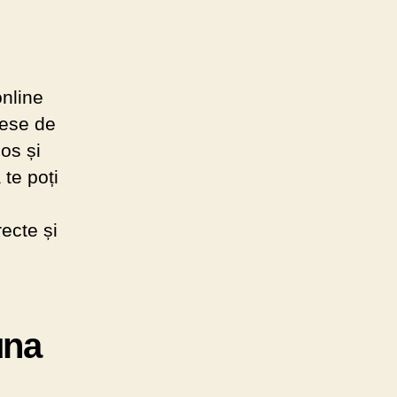
online
mese de
nos și
 te poți
ecte și
una