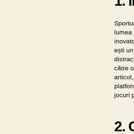
1. 
Sportu
lumea j
inovato
ești u
distrac
către o
artico
platfo
jocuri 
2. 