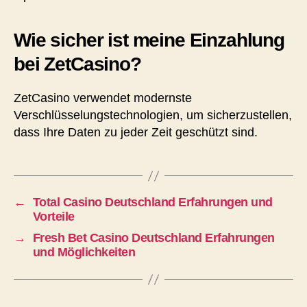
Wie sicher ist meine Einzahlung
bei ZetCasino?
ZetCasino verwendet modernste
Verschlüsselungstechnologien, um sicherzustellen,
dass Ihre Daten zu jeder Zeit geschützt sind.
←
Total Casino Deutschland Erfahrungen und
Vorteile
→
Fresh Bet Casino Deutschland Erfahrungen
und Möglichkeiten