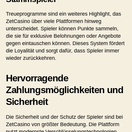
Treueprogramme sind ein weiteres Highlight, das
ZetCasino über viele Plattformen hinweg
unterscheidet. Spieler können Punkte sammeln,
die sie für exklusive Belohnungen oder Angebote
gegen eintauschen können. Dieses System fördert
die Loyalität und sorgt dafür, dass Spieler immer
wieder zurückkehren.
Hervorragende
Zahlungsmöglichkeiten und
Sicherheit
Die Sicherheit und der Schutz der Spieler sind bei
ZetCasino von größter Bedeutung. Die Plattform
nutzt modernste Verschlüsselungstechnologien,