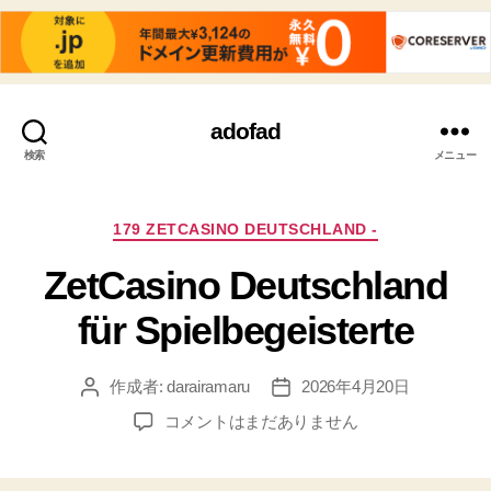
adofad
検索
メニュー
カ
179 ZETCASINO DEUTSCHLAND -
テ
ZetCasino Deutschland
ゴ
リ
für Spielbegeisterte
ー
作成者:
darairamaru
2026年4月20日
投
投
稿
稿
ZetCasino
コメントはまだありません
者
日
Deutschland
für