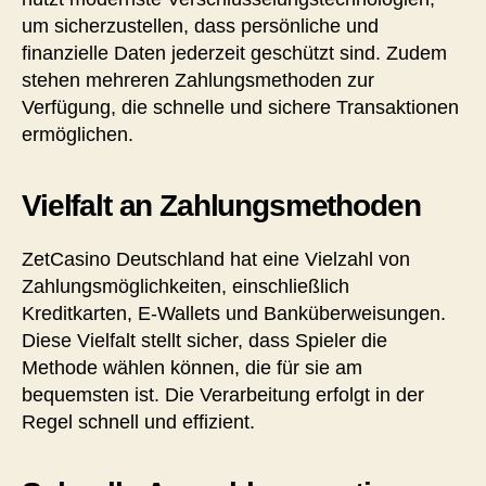
um sicherzustellen, dass persönliche und
finanzielle Daten jederzeit geschützt sind. Zudem
stehen mehreren Zahlungsmethoden zur
Verfügung, die schnelle und sichere Transaktionen
ermöglichen.
Vielfalt an Zahlungsmethoden
ZetCasino Deutschland hat eine Vielzahl von
Zahlungsmöglichkeiten, einschließlich
Kreditkarten, E-Wallets und Banküberweisungen.
Diese Vielfalt stellt sicher, dass Spieler die
Methode wählen können, die für sie am
bequemsten ist. Die Verarbeitung erfolgt in der
Regel schnell und effizient.