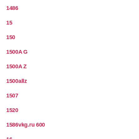
1486
15
150
1500A G
1500A Z
1500allz
1507
1520
1586vkg.ru 600