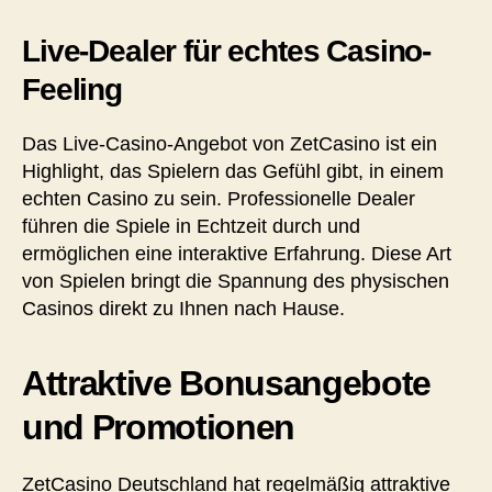
Live-Dealer für echtes Casino-
Feeling
Das Live-Casino-Angebot von ZetCasino ist ein
Highlight, das Spielern das Gefühl gibt, in einem
echten Casino zu sein. Professionelle Dealer
führen die Spiele in Echtzeit durch und
ermöglichen eine interaktive Erfahrung. Diese Art
von Spielen bringt die Spannung des physischen
Casinos direkt zu Ihnen nach Hause.
Attraktive Bonusangebote
und Promotionen
ZetCasino Deutschland hat regelmäßig attraktive