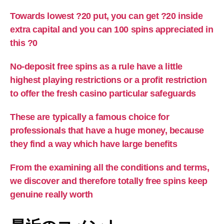
Towards lowest ?20 put, you can get ?20 inside
extra capital and you can 100 spins appreciated in
this ?0
No-deposit free spins as a rule have a little
highest playing restrictions or a profit restriction
to offer the fresh casino particular safeguards
These are typically a famous choice for
professionals that have a huge money, because
they find a way which have large benefits
From the examining all the conditions and terms,
we discover and therefore totally free spins keep
genuine really worth