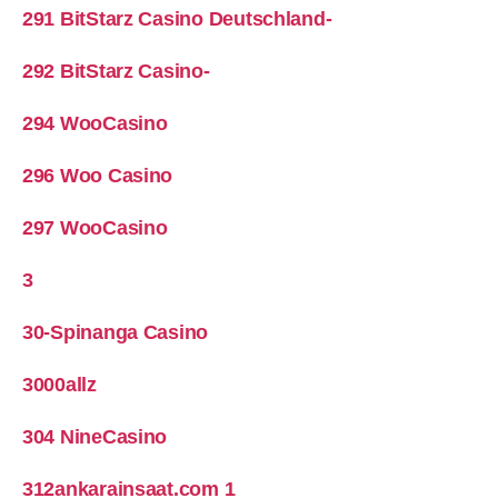
291 BitStarz Casino Deutschland-
292 BitStarz Casino-
294 WooCasino
296 Woo Casino
297 WooCasino
3
30-Spinanga Casino
3000allz
304 NineCasino
312ankarainsaat.com 1