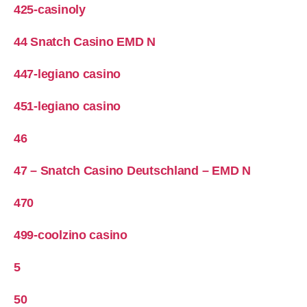
425-casinoly
44 Snatch Casino EMD N
447-legiano casino
451-legiano casino
46
47 – Snatch Casino Deutschland – EMD N
470
499-coolzino casino
5
50