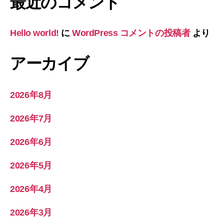
最近のコメント
Hello world!
に
WordPress コメントの投稿者
より
アーカイブ
2026年8月
2026年7月
2026年6月
2026年5月
2026年4月
2026年3月