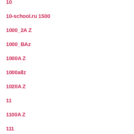
10
10-school.ru 1500
1000_2A Z
1000_BAz
1000A Z
1000allz
1020A Z
11
1100A Z
111