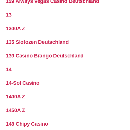
129 Always Vegas Casino Deutschland
13
1300A Z
135 Slotozen Deutschland
139 Casino Brango Deutschland
14
14-Sol Casino
1400A Z
1450A Z
148 Chipy Casino