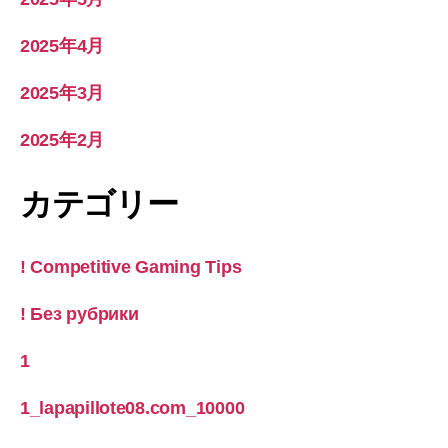
2025年4月
2025年3月
2025年2月
カテゴリー
! Competitive Gaming Tips
! Без рубрики
1
1_lapapillote08.com_10000