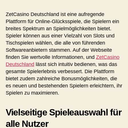
Spielbegeisterte
へ
の
ZetCasino Deutschland ist eine aufregende
Plattform für Online-Glücksspiele, die Spielern ein
breites Spektrum an Spielmöglichkeiten bietet.
Spieler können aus einer Vielzahl von Slots und
Tischspielen wählen, die alle von führenden
Softwareanbietern stammen. Auf der Webseite
finden Sie wertvolle Informationen, und
ZetCasino
Deutschland
lässt sich intuitiv bedienen, was das
gesamte Spielerlebnis verbessert. Die Plattform
bietet zudem zahlreiche Bonusmöglichkeiten, die
es neuen und bestehenden Spielern erleichtern, ihr
Spielen zu maximieren.
Vielseitige Spieleauswahl für
alle Nutzer