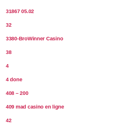
31867 05.02
32
3380-BroWinner Casino
38
4
4 done
408 – 200
409 mad casino en ligne
42