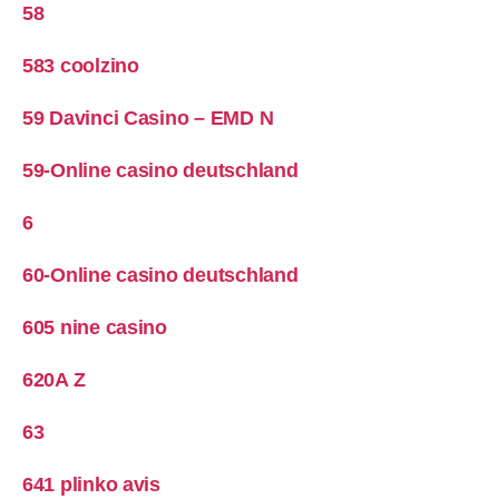
58
583 coolzino
59 Davinci Casino – EMD N
59-Online casino deutschland
6
60-Online casino deutschland
605 nine casino
620A Z
63
641 plinko avis