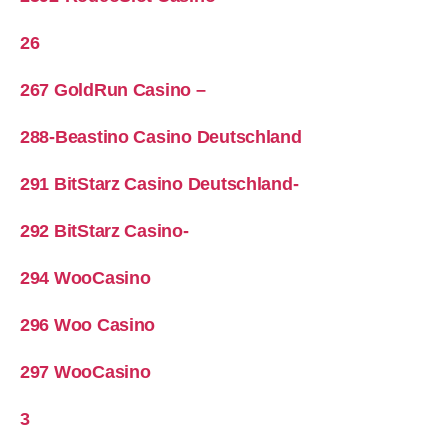
26
267 GoldRun Casino –
288-Beastino Casino Deutschland
291 BitStarz Casino Deutschland-
292 BitStarz Casino-
294 WooCasino
296 Woo Casino
297 WooCasino
3