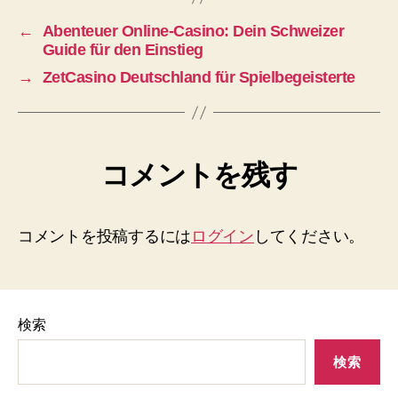
←
Abenteuer Online-Casino: Dein Schweizer
Guide für den Einstieg
→
ZetCasino Deutschland für Spielbegeisterte
コメントを残す
コメントを投稿するには
ログイン
してください。
検索
検索