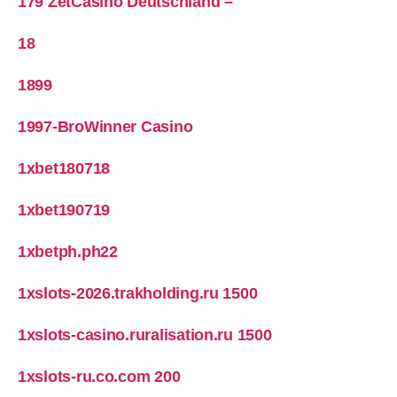
179 ZetCasino Deutschland –
18
1899
1997-BroWinner Casino
1xbet180718
1xbet190719
1xbetph.ph22
1xslots-2026.trakholding.ru 1500
1xslots-casino.ruralisation.ru 1500
1xslots-ru.co.com 200