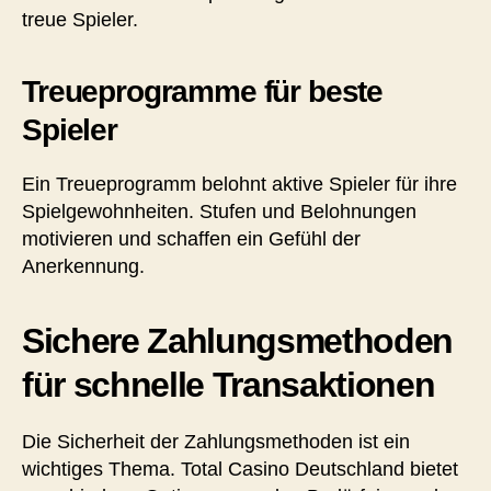
treue Spieler.
Treueprogramme für beste
Spieler
Ein Treueprogramm belohnt aktive Spieler für ihre
Spielgewohnheiten. Stufen und Belohnungen
motivieren und schaffen ein Gefühl der
Anerkennung.
Sichere Zahlungsmethoden
für schnelle Transaktionen
Die Sicherheit der Zahlungsmethoden ist ein
wichtiges Thema. Total Casino Deutschland bietet