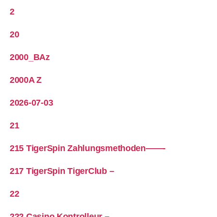
2
20
2000_BAz
2000A Z
2026-07-03
21
215 TigerSpin Zahlungsmethoden——-
217 TigerSpin TigerClub –
22
222 Casino Kontrolleur –