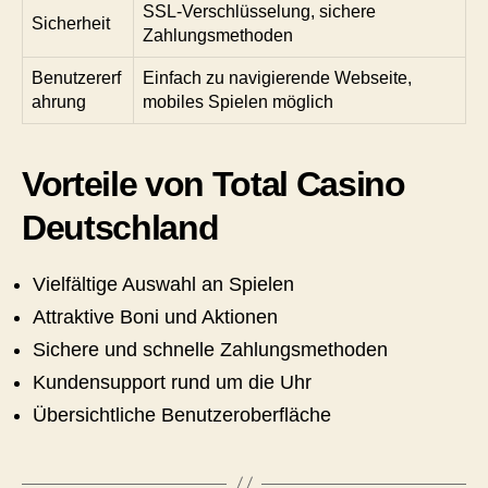
SSL-Verschlüsselung, sichere
Sicherheit
Zahlungsmethoden
Benutzererf
Einfach zu navigierende Webseite,
ahrung
mobiles Spielen möglich
Vorteile von Total Casino
Deutschland
Vielfältige Auswahl an Spielen
Attraktive Boni und Aktionen
Sichere und schnelle Zahlungsmethoden
Kundensupport rund um die Uhr
Übersichtliche Benutzeroberfläche