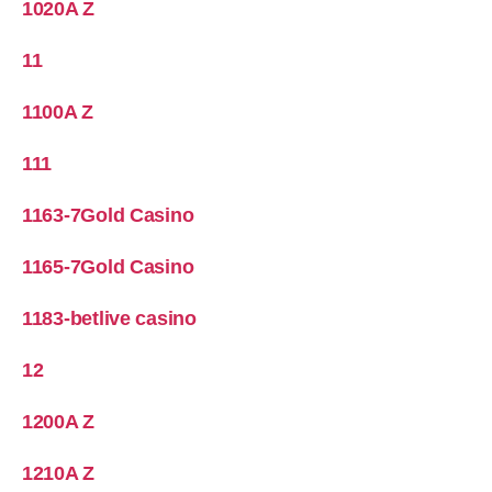
1020A Z
11
1100A Z
111
1163-7Gold Casino
1165-7Gold Casino
1183-betlive casino
12
1200A Z
1210A Z