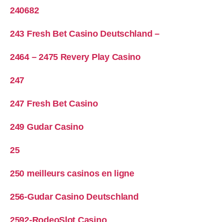
240682
243 Fresh Bet Casino Deutschland –
2464 – 2475 Revery Play Casino
247
247 Fresh Bet Casino
249 Gudar Casino
25
250 meilleurs casinos en ligne
256-Gudar Casino Deutschland
2592-RodeoSlot Casino