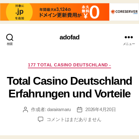
adofad
検索
メニュー
カ
177 TOTAL CASINO DEUTSCHLAND -
テ
Total Casino Deutschland
ゴ
リ
Erfahrungen und Vorteile
ー
作成者:
darairamaru
2026年4月20日
投
投
稿
稿
Total
コメントはまだありません
者
日
Casino
Deutschland