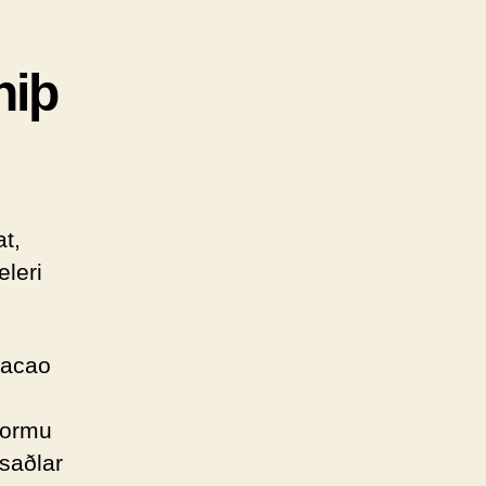
niþ
t,
leri
racao
formu
 saðlar