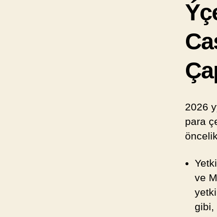
Ýç
Ca
Çap
2026 y
para ç
öncelik
Yetk
ve M
yetk
gibi,