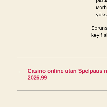
þartl
мerh
yükse
Soruns
keyif a
←
Casino online utan Spelpaus 
2026.99