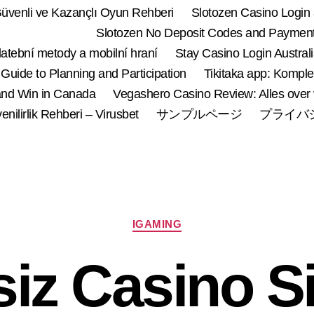
e Güvenli ve Kazançlı Oyun Rehberi
Slotozen Casino Login 
Slotozen No Deposit Codes and Payment 
latební metody a mobilní hraní
Stay Casino Login Austral
l Guide to Planning and Participation
Tikitaka app: Kompl
and Win in Canada
Vegashero Casino Review: Alles over 
enilirlik Rehberi – Virusbet
サンプルページ
プライバ
カ
IGAMING
テ
ゴ
iz Casino Si
リ
ー