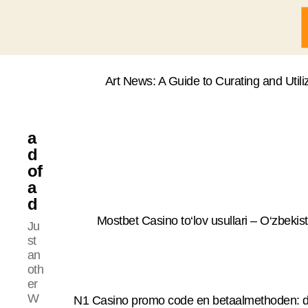
Art News: A Guide to Curating and Utili
a
d
of
a
d
Mostbet Casino to‘lov usullari – O‘zbekist
Ju
st
an
oth
er
W
N1 Casino promo code en betaalmethoden: d