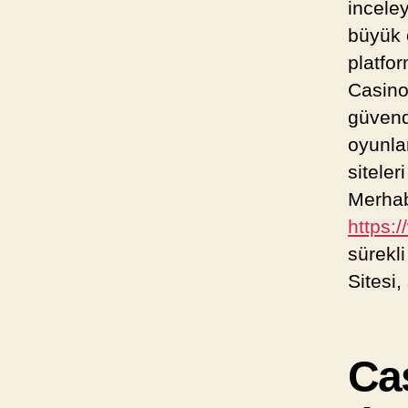
inceley
büyük ö
platfo
Casino
güvend
oyunla
siteler
Merhab
https:
sürekli
Sitesi,
Cas