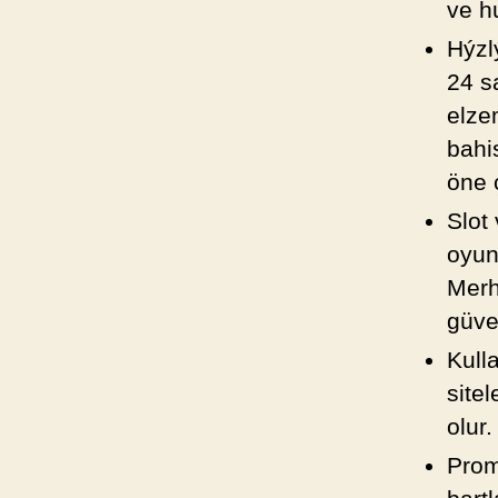
ve h
Hýzl
24 s
elze
bahi
öne 
Slot
oyunl
Merh
güve
Kull
sitel
olur.
Prom