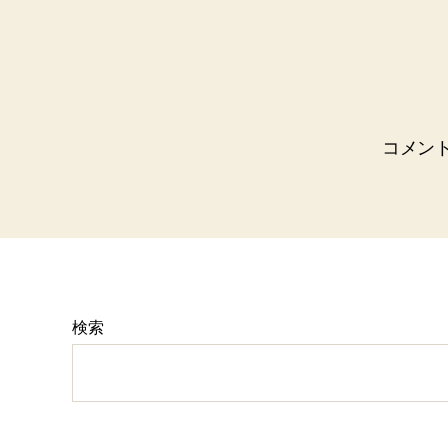
コメン
検索