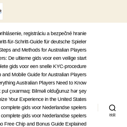
ihlásenie, registráciu a bezpečné hranie
tt‑für‑Schritt‑Guide für deutsche Spieler
teps and Methods for Australian Players
rs: De ultieme gids voor een veilige start
mplete gids voor een snelle KYC-procedure
 and Mobile Guide for Australian Players
rything Australian Players Need to Know
 pul çıxarmaq: Bilməli olduğunuz hər şey
ize Your Experience in the United States
complete gids voor Nederlandse spelers
complete gids voor Nederlandse spelers
検索
no Free Chip and Bonus Guide Explained