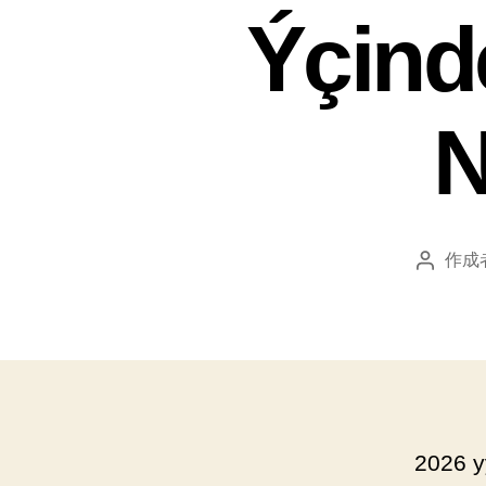
Ýçind
N
作成
投
稿
者
2026 y