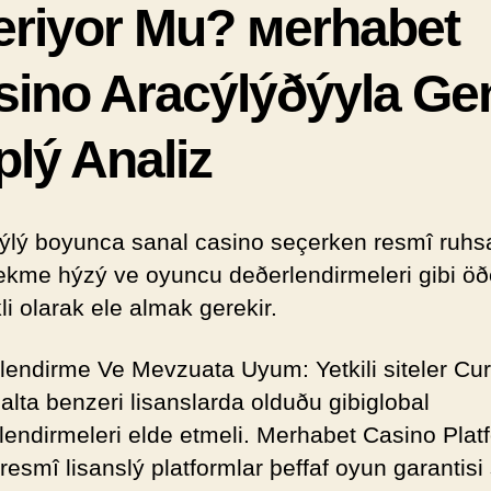
eriyor Mu? мerhabet
sino Aracýlýðýyla Ge
lý Analiz
ýlý boyunca sanal casino seçerken resmî ruhsa
ekme hýzý ve oyuncu deðerlendirmeleri gibi öðe
li olarak ele almak gerekir.
ilendirme Ve Mevzuata Uyum: Yetkili siteler Cu
alta benzeri lisanslarda olduðu gibiglobal
ilendirmeleri elde etmeli. Merhabet Casino Plat
 resmî lisanslý platformlar þeffaf oyun garantisi