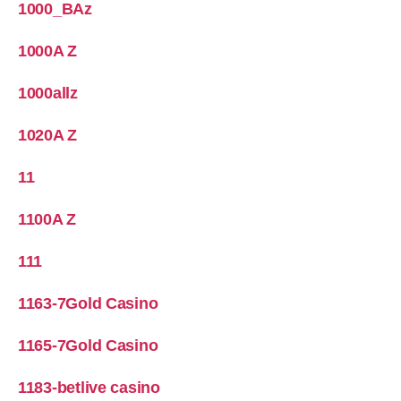
1000_BAz
1000A Z
1000allz
1020A Z
11
1100A Z
111
1163-7Gold Casino
1165-7Gold Casino
1183-betlive casino