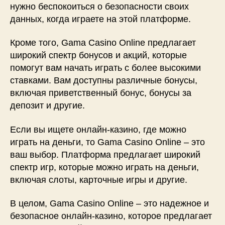
нужно беспокоиться о безопасности своих
данных, когда играете на этой платформе.
Кроме того, Gama Casino Online предлагает
широкий спектр бонусов и акций, которые
помогут вам начать играть с более высокими
ставками. Вам доступны различные бонусы,
включая приветственный бонус, бонусы за
депозит и другие.
Если вы ищете онлайн-казино, где можно
играть на деньги, то Gama Casino Online – это
ваш выбор. Платформа предлагает широкий
спектр игр, которые можно играть на деньги,
включая слоты, карточные игры и другие.
В целом, Gama Casino Online – это надежное и
безопасное онлайн-казино, которое предлагает