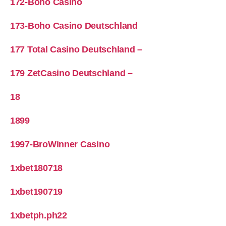
172-Boho Casino
173-Boho Casino Deutschland
177 Total Casino Deutschland –
179 ZetCasino Deutschland –
18
1899
1997-BroWinner Casino
1xbet180718
1xbet190719
1xbetph.ph22