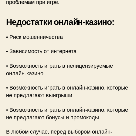
проблемам при игре.
Недостатки онлайн-казино:
• Риск мошенничества
• Зависимость от интернета
• Возможность играть в нелицензируемые
онлайн-казино
• Возможность играть в онлайн-казино, которые
не предлагают выигрыши
• Возможность играть в онлайн-казино, которые
не предлагают бонусы и промокоды
В любом случае, перед выбором онлайн-