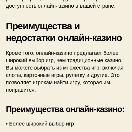
доступность онлайн-казино в вашей стране.
Преимущества и
недостатки онлайн-казино
Кроме того, онлайн-казино предлагает более
широкий выбор игр, чем традиционные казино.
Вы можете выбрать из множества игр, включая
слоты, карточные игры, рулетку и другие. Это
позволяет игрокам найти игру, которая им
понравится.
Преимущества онлайн-казино:
• Более широкий выбор игр