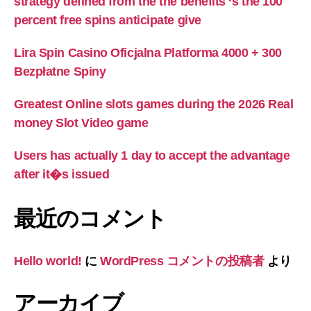
strategy defined from the the benefits ‘s the 100
percent free spins anticipate give
Lira Spin Casino Oficjalna Platforma 4000 + 300
Bezpłatne Spiny
Greatest Online slots games during the 2026 Real
money Slot Video game
Users has actually 1 day to accept the advantage
after it�s issued
最近のコメント
Hello world!
に
WordPress コメントの投稿者
より
アーカイブ