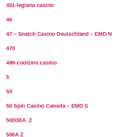
451-legiano casino
46
47 – Snatch Casino Deutschland – EMD N
470
499-coolzino casino
5
50
50 Spin Casino Canada – EMD S
5000BA_Z
500A Z