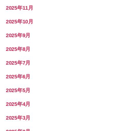
2025年11月
2025年10月
2025年9月
2025年8月
2025年7月
2025年6月
2025年5月
2025年4月
2025年3月