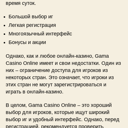
время суток.
Большой выбор иг
Легкая регистрация
Многоязычный интерфейс
Бонусы и акции
Однако, как и любое онлайн-казино, Gama
Casino Online имеет и свои недостатки. Один из
них – ограничение доступа для игроков из
некоторых стран. Это означает, что игроки из
этих стран не могут зарегистрироваться и
играть в онлайн-казино.
В целом, Gama Casino Online – это хороший
выбор для игроков, которые ищут широкий
выбор иг и удобный интерфейс. Однако, перед
регистрацией, рекомендуется проверить