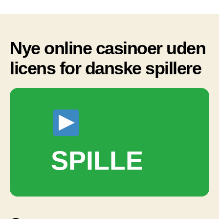
casinoer
uden
licens
for
Nye online casinoer uden
danske
licens for danske spillere
spillere.1854
へ
の
SPILLE