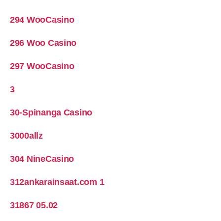
294 WooCasino
296 Woo Casino
297 WooCasino
3
30-Spinanga Casino
3000allz
304 NineCasino
312ankarainsaat.com 1
31867 05.02