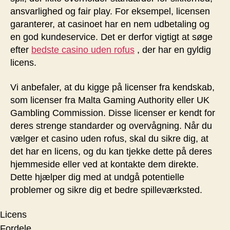
ansvarlighed og fair play. For eksempel, licensen
garanterer, at casinoet har en nem udbetaling og
en god kundeservice. Det er derfor vigtigt at søge
efter
bedste casino uden rofus
, der har en gyldig
licens.
Vi anbefaler, at du kigge på licenser fra kendskab,
som licenser fra Malta Gaming Authority eller UK
Gambling Commission. Disse licenser er kendt for
deres strenge standarder og overvågning. Når du
vælger et casino uden rofus, skal du sikre dig, at
det har en licens, og du kan tjekke dette på deres
hjemmeside eller ved at kontakte dem direkte.
Dette hjælper dig med at undgå potentielle
problemer og sikre dig et bedre spilleværksted.
Licens
Fordele