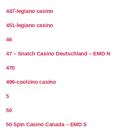
447-legiano casino
451-legiano casino
46
47 – Snatch Casino Deutschland – EMD N
470
499-coolzino casino
5
50
50 Spin Casino Canada – EMD S