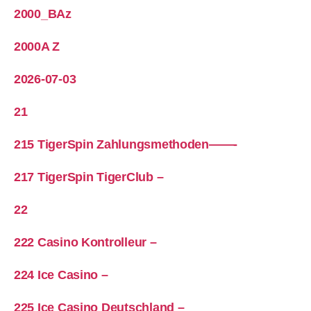
2000_BAz
2000A Z
2026-07-03
21
215 TigerSpin Zahlungsmethoden——-
217 TigerSpin TigerClub –
22
222 Casino Kontrolleur –
224 Ice Casino –
225 Ice Casino Deutschland –