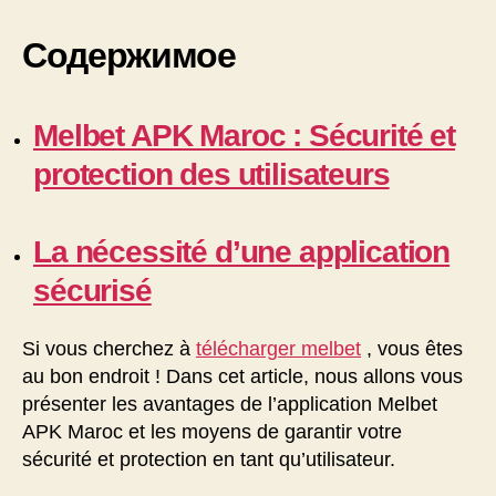
Содержимое
Melbet APK Maroc : Sécurité et
protection des utilisateurs
La nécessité d’une application
sécurisé
Si vous cherchez à
télécharger melbet
, vous êtes
au bon endroit ! Dans cet article, nous allons vous
présenter les avantages de l’application Melbet
APK Maroc et les moyens de garantir votre
sécurité et protection en tant qu’utilisateur.