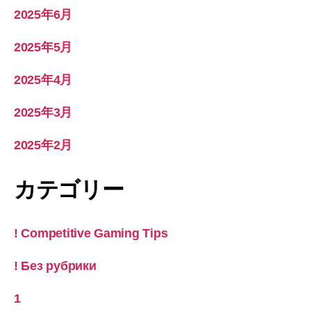
2025年6月
2025年5月
2025年4月
2025年3月
2025年2月
カテゴリー
! Competitive Gaming Tips
! Без рубрики
1