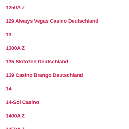
1250A Z
129 Always Vegas Casino Deutschland
13
1300A Z
135 Slotozen Deutschland
139 Casino Brango Deutschland
14
14-Sol Casino
1400A Z