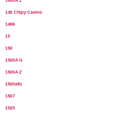
1450A Z
148 Chipy Casino
1486
15
150
1500A G
1500A Z
1500allz
1507
1520