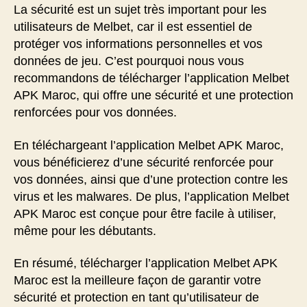
La sécurité est un sujet très important pour les
utilisateurs de Melbet, car il est essentiel de
protéger vos informations personnelles et vos
données de jeu. C’est pourquoi nous vous
recommandons de télécharger l’application Melbet
APK Maroc, qui offre une sécurité et une protection
renforcées pour vos données.
En téléchargeant l’application Melbet APK Maroc,
vous bénéficierez d’une sécurité renforcée pour
vos données, ainsi que d’une protection contre les
virus et les malwares. De plus, l’application Melbet
APK Maroc est conçue pour être facile à utiliser,
même pour les débutants.
En résumé, télécharger l’application Melbet APK
Maroc est la meilleure façon de garantir votre
sécurité et protection en tant qu’utilisateur de