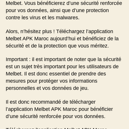
Melbet. Vous bénéficierez d’une sécurité renforcée
pour vos données, ainsi que d’une protection
contre les virus et les malwares.
Alors, n’hésitez plus ! Téléchargez l’application
Melbet APK Maroc aujourd’hui et bénéficiez de la
sécurité et de la protection que vous méritez.
Important : il est important de noter que la sécurité
est un sujet très important pour les utilisateurs de
Melbet. Il est donc essentiel de prendre des
mesures pour protéger vos informations
personnelles et vos données de jeu.
Il est donc recommandé de télécharger
l’application Melbet APK Maroc pour bénéficier
d’une sécurité renforcée pour vos données.