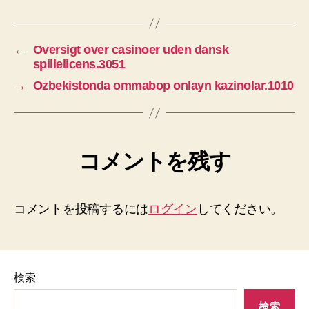
←
Oversigt over casinoer uden dansk
spillelicens.3051
→
Ozbekistonda ommabop onlayn kazinolar.1010
コメントを残す
コメントを投稿するには
ログイン
してください。
検索
検索