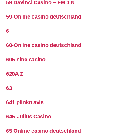
59 Davinci Casino – EMD N
59-Online casino deutschland
6
60-Online casino deutschland
605 nine casino
620A Z
63
641 plinko avis
645-Julius Casino
65 Online casino deutschland