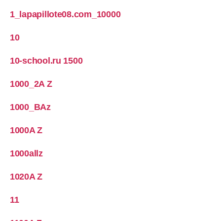
1_lapapillote08.com_10000
10
10-school.ru 1500
1000_2A Z
1000_BAz
1000A Z
1000allz
1020A Z
11