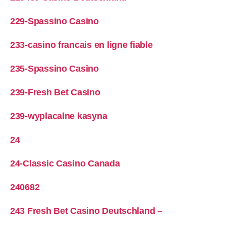
229-Spassino Casino
233-casino francais en ligne fiable
235-Spassino Casino
239-Fresh Bet Casino
239-wyplacalne kasyna
24
24-Classic Casino Canada
240682
243 Fresh Bet Casino Deutschland –