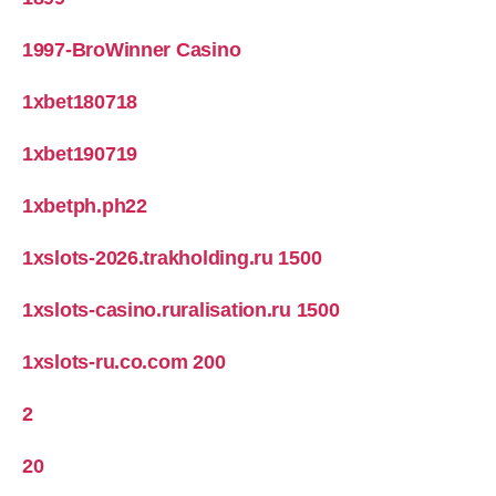
1997-BroWinner Casino
1xbet180718
1xbet190719
1xbetph.ph22
1xslots-2026.trakholding.ru 1500
1xslots-casino.ruralisation.ru 1500
1xslots-ru.co.com 200
2
20