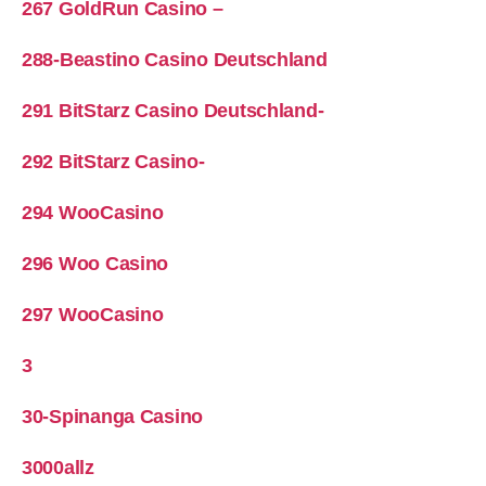
267 GoldRun Casino –
288-Beastino Casino Deutschland
291 BitStarz Casino Deutschland-
292 BitStarz Casino-
294 WooCasino
296 Woo Casino
297 WooCasino
3
30-Spinanga Casino
3000allz