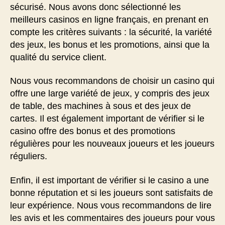
sécurisé. Nous avons donc sélectionné les
meilleurs casinos en ligne français, en prenant en
compte les critères suivants : la sécurité, la variété
des jeux, les bonus et les promotions, ainsi que la
qualité du service client.
Nous vous recommandons de choisir un casino qui
offre une large variété de jeux, y compris des jeux
de table, des machines à sous et des jeux de
cartes. Il est également important de vérifier si le
casino offre des bonus et des promotions
régulières pour les nouveaux joueurs et les joueurs
réguliers.
Enfin, il est important de vérifier si le casino a une
bonne réputation et si les joueurs sont satisfaits de
leur expérience. Nous vous recommandons de lire
les avis et les commentaires des joueurs pour vous