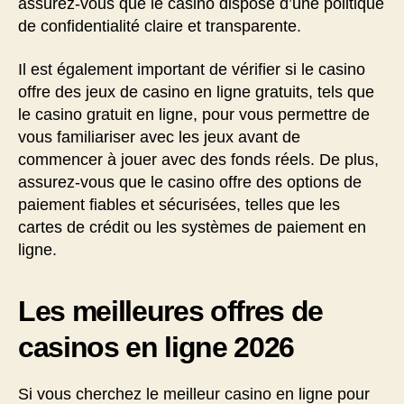
assurez-vous que le casino dispose d’une politique
de confidentialité claire et transparente.
Il est également important de vérifier si le casino
offre des jeux de casino en ligne gratuits, tels que
le casino gratuit en ligne, pour vous permettre de
vous familiariser avec les jeux avant de
commencer à jouer avec des fonds réels. De plus,
assurez-vous que le casino offre des options de
paiement fiables et sécurisées, telles que les
cartes de crédit ou les systèmes de paiement en
ligne.
Les meilleures offres de
casinos en ligne 2026
Si vous cherchez le meilleur casino en ligne pour