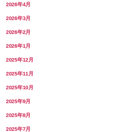
2026年4月
2026年3月
2026年2月
2026年1月
2025年12月
2025年11月
2025年10月
2025年9月
2025年8月
2025年7月