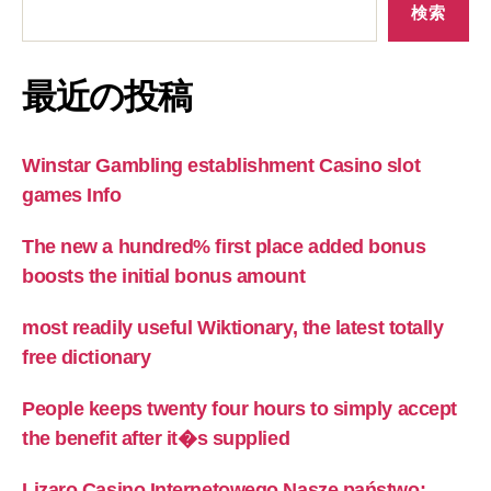
検索
最近の投稿
Winstar Gambling establishment Casino slot
games Info
The new a hundred% first place added bonus
boosts the initial bonus amount
most readily useful Wiktionary, the latest totally
free dictionary
People keeps twenty four hours to simply accept
the benefit after it�s supplied
Lizaro Casino Internetowego Nasze państwo: