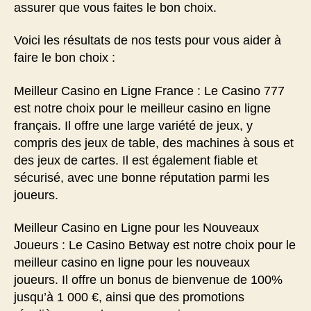
assurer que vous faites le bon choix.
Voici les résultats de nos tests pour vous aider à
faire le bon choix :
Meilleur Casino en Ligne France : Le Casino 777
est notre choix pour le meilleur casino en ligne
français. Il offre une large variété de jeux, y
compris des jeux de table, des machines à sous et
des jeux de cartes. Il est également fiable et
sécurisé, avec une bonne réputation parmi les
joueurs.
Meilleur Casino en Ligne pour les Nouveaux
Joueurs : Le Casino Betway est notre choix pour le
meilleur casino en ligne pour les nouveaux
joueurs. Il offre un bonus de bienvenue de 100%
jusqu’à 1 000 €, ainsi que des promotions