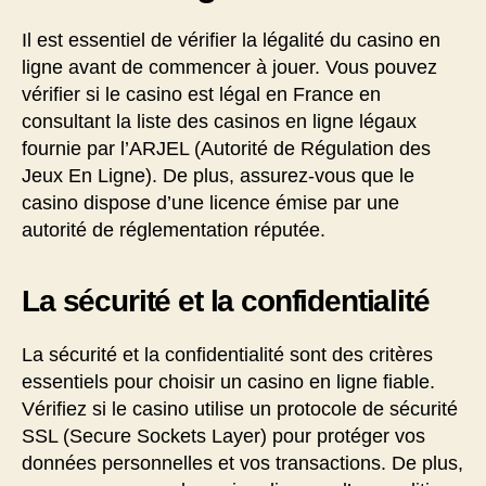
Il est essentiel de vérifier la légalité du casino en
ligne avant de commencer à jouer. Vous pouvez
vérifier si le casino est légal en France en
consultant la liste des casinos en ligne légaux
fournie par l’ARJEL (Autorité de Régulation des
Jeux En Ligne). De plus, assurez-vous que le
casino dispose d’une licence émise par une
autorité de réglementation réputée.
La sécurité et la confidentialité
La sécurité et la confidentialité sont des critères
essentiels pour choisir un casino en ligne fiable.
Vérifiez si le casino utilise un protocole de sécurité
SSL (Secure Sockets Layer) pour protéger vos
données personnelles et vos transactions. De plus,