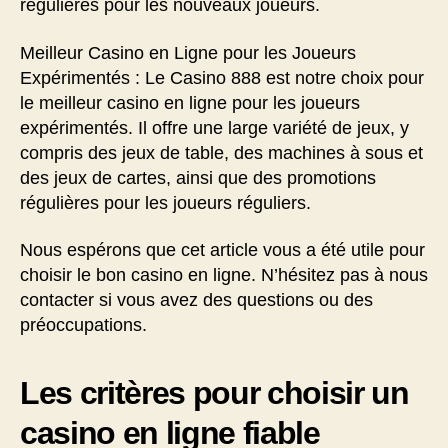
régulières pour les nouveaux joueurs.
Meilleur Casino en Ligne pour les Joueurs
Expérimentés : Le Casino 888 est notre choix pour
le meilleur casino en ligne pour les joueurs
expérimentés. Il offre une large variété de jeux, y
compris des jeux de table, des machines à sous et
des jeux de cartes, ainsi que des promotions
régulières pour les joueurs réguliers.
Nous espérons que cet article vous a été utile pour
choisir le bon casino en ligne. N’hésitez pas à nous
contacter si vous avez des questions ou des
préoccupations.
Les critères pour choisir un
casino en ligne fiable