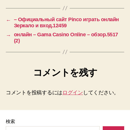
←
– Официальный сайт Pinco играть онлайн
Зеркало и вход.12459
→
онлайн – Gama Casino Online – обзор.5517
(2)
コメントを残す
コメントを投稿するには
ログイン
してください。
検索