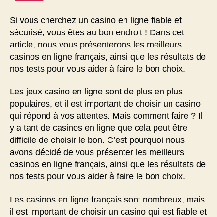
Si vous cherchez un casino en ligne fiable et
sécurisé, vous êtes au bon endroit ! Dans cet
article, nous vous présenterons les meilleurs
casinos en ligne français, ainsi que les résultats de
nos tests pour vous aider à faire le bon choix.
Les jeux casino en ligne sont de plus en plus
populaires, et il est important de choisir un casino
qui répond à vos attentes. Mais comment faire ? Il
y a tant de casinos en ligne que cela peut être
difficile de choisir le bon. C’est pourquoi nous
avons décidé de vous présenter les meilleurs
casinos en ligne français, ainsi que les résultats de
nos tests pour vous aider à faire le bon choix.
Les casinos en ligne français sont nombreux, mais
il est important de choisir un casino qui est fiable et