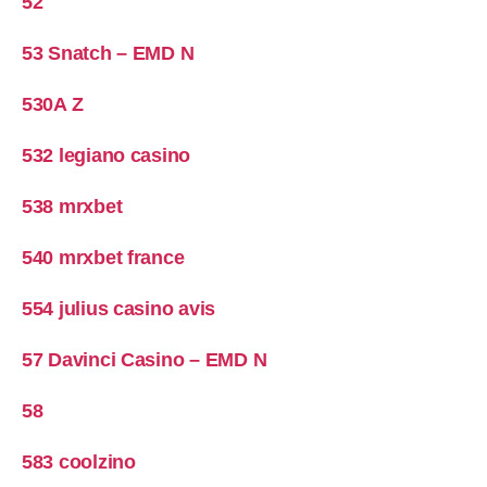
52
53 Snatch – EMD N
530A Z
532 legiano casino
538 mrxbet
540 mrxbet france
554 julius casino avis
57 Davinci Casino – EMD N
58
583 coolzino