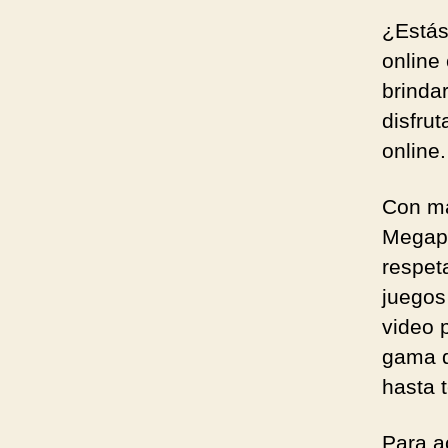
¿Estás
online
brinda
disfru
online.
Con má
Megapa
respet
juegos
video 
gama d
hasta 
Para a