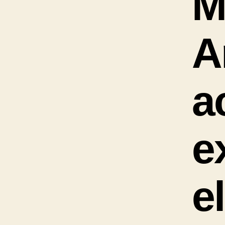
M
A
a
e
e