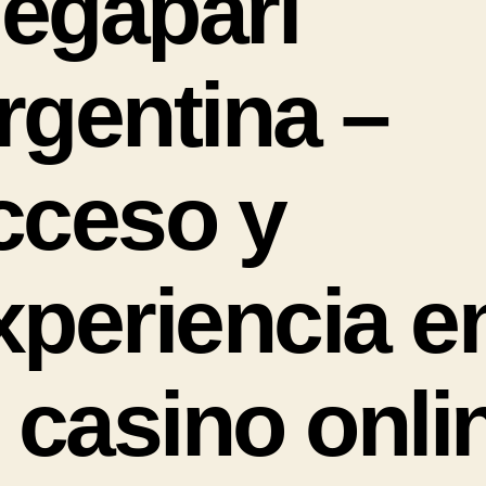
egapari
へ
の
rgentina –
cceso y
xperiencia e
l casino onli