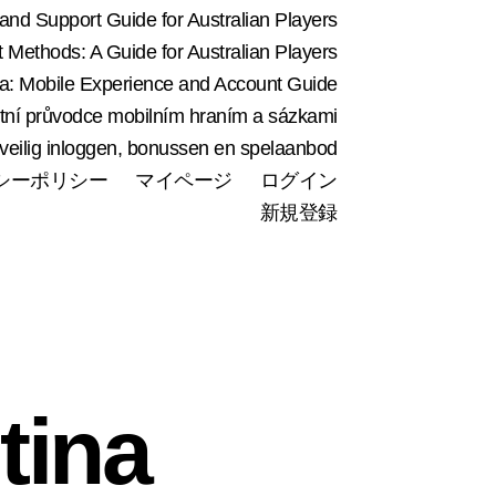
and Support Guide for Australian Players
Methods: A Guide for Australian Players
ia: Mobile Experience and Account Guide
etní průvodce mobilním hraním a sázkami
veilig inloggen, bonussen en spelaanbod
シーポリシー
マイページ
ログイン
新規登録
tina