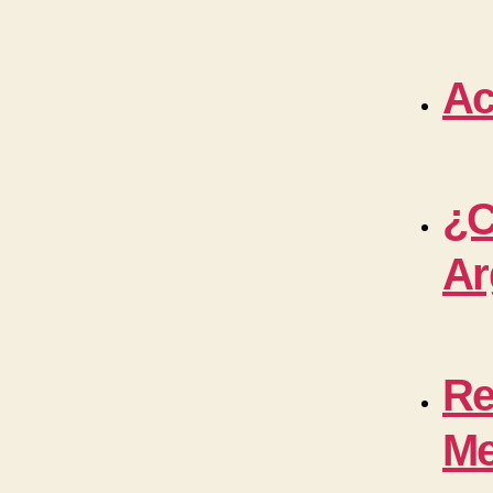
Ac
¿C
Ar
Re
Me