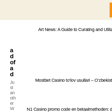
Art News: A Guide to Curating and Utili
a
d
of
a
d
Mostbet Casino to‘lov usullari – O‘zbekist
Ju
st
an
oth
er
W
N1 Casino promo code en betaalmethoden: d