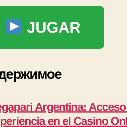
JUGAR
держимое
gapari Argentina: Acceso
periencia en el Casino On