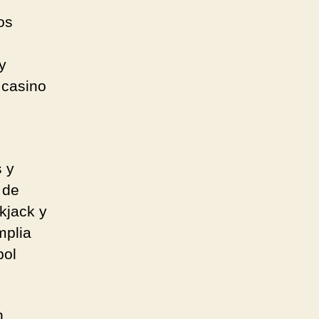
os
y
 casino
 y
 de
kjack y
mplia
bol
n