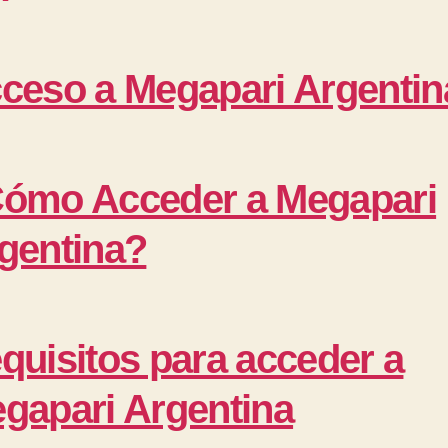
ceso a Megapari Argentin
ómo Acceder a Megapari
gentina?
quisitos para acceder a
gapari Argentina