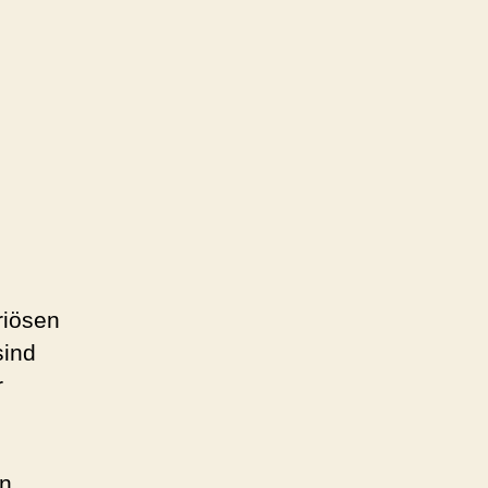
riösen
sind
r
en