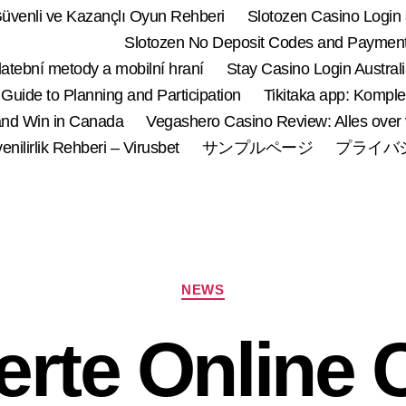
e Güvenli ve Kazançlı Oyun Rehberi
Slotozen Casino Login 
Slotozen No Deposit Codes and Payment 
latební metody a mobilní hraní
Stay Casino Login Austral
l Guide to Planning and Participation
Tikitaka app: Kompl
and Win in Canada
Vegashero Casino Review: Alles over 
enilirlik Rehberi – Virusbet
サンプルページ
プライバ
カ
NEWS
テ
ゴ
erte Online
リ
ー