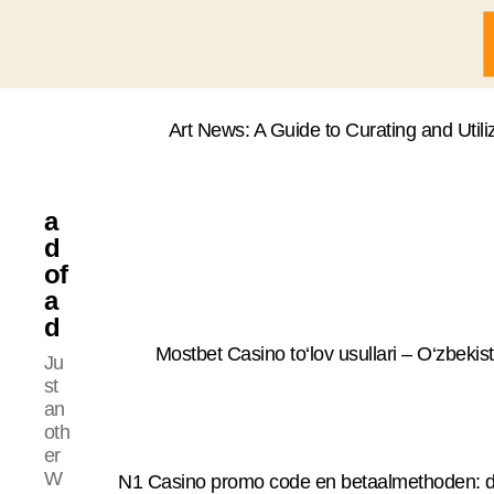
Art News: A Guide to Curating and Utili
a
d
of
a
d
Mostbet Casino to‘lov usullari – O‘zbekist
Ju
st
an
oth
er
W
N1 Casino promo code en betaalmethoden: d