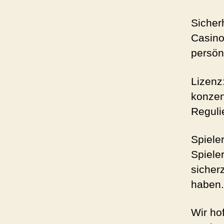
Sicher
Casino
persön
Lizenz
konzen
Reguli
Spiele
Spiele
sicher
haben.
Wir ho