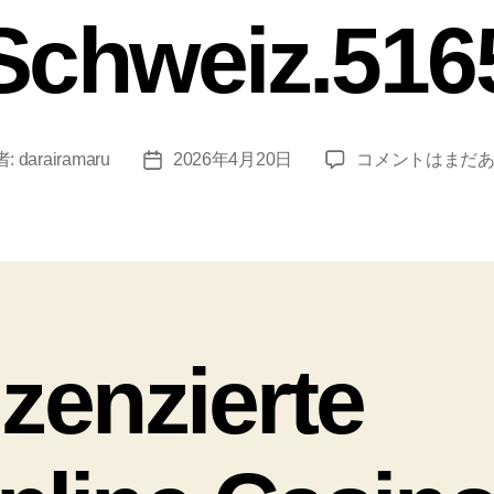
Schweiz.516
Lizenzierte
者:
darairamaru
2026年4月20日
コメントはまだ
投
Online
稿
Casinos
日
Schweiz.5165
へ
の
izenzierte