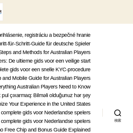
ihlásenie, registráciu a bezpečné hranie
tt‑für‑Schritt‑Guide für deutsche Spieler
teps and Methods for Australian Players
rs: De ultieme gids voor een veilige start
mplete gids voor een snelle KYC-procedure
 and Mobile Guide for Australian Players
rything Australian Players Need to Know
 pul çıxarmaq: Bilməli olduğunuz hər şey
ize Your Experience in the United States
complete gids voor Nederlandse spelers
complete gids voor Nederlandse spelers
検索
no Free Chip and Bonus Guide Explained