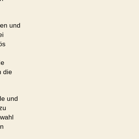
gen und
ei
ös
ie
n die
le und
zu
swahl
en