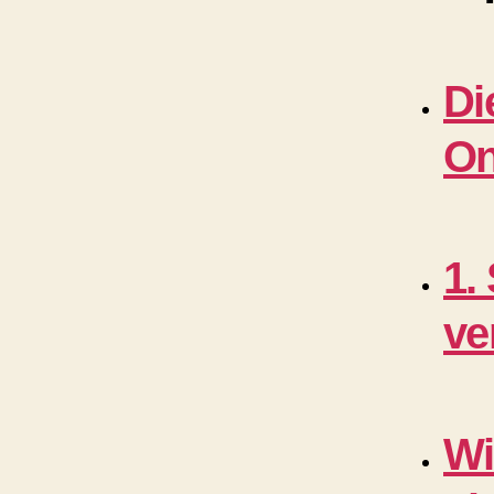
Di
On
1.
ve
Wi