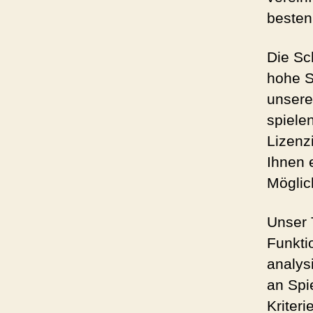
besten
Die Sc
hohe S
unsere
spiele
Lizenz
Ihnen 
Möglic
Unser 
Funkti
analys
an Spi
Kriteri