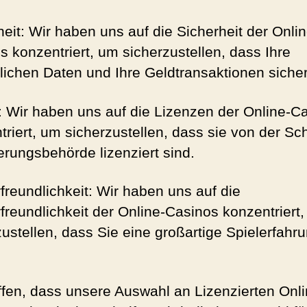
heit: Wir haben uns auf die Sicherheit der Onlin
s konzentriert, um sicherzustellen, dass Ihre
lichen Daten und Ihre Geldtransaktionen sicher
: Wir haben uns auf die Lizenzen der Online-C
triert, um sicherzustellen, dass sie von der Sc
erungsbehörde lizenziert sind.
rfreundlichkeit: Wir haben uns auf die
rfreundlichkeit der Online-Casinos konzentriert
zustellen, dass Sie eine großartige Spielerfahr
ffen, dass unsere Auswahl an Lizenzierten Onl