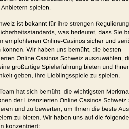
 Anbietern spielen.
hweiz ist bekannt für ihre strengen Regulierun
icherheitsstandards, was bedeutet, dass Sie b
n empfohlenen Online-Casinos sicher und seri
n können. Wir haben uns bemüht, die besten
ierten Online Casinos Schweiz auszuwählen, d
eine großartige Spielerfahrung bieten und Ihne
hkeit geben, Ihre Lieblingsspiele zu spielen.
Team hat sich bemüht, die wichtigsten Merkma
onen der Lizenzierten Online Casinos Schweiz 
ieren und zu bewerten, um Ihnen die beste Au
elern zu bieten. Wir haben uns auf die folgend
en konzentriert: