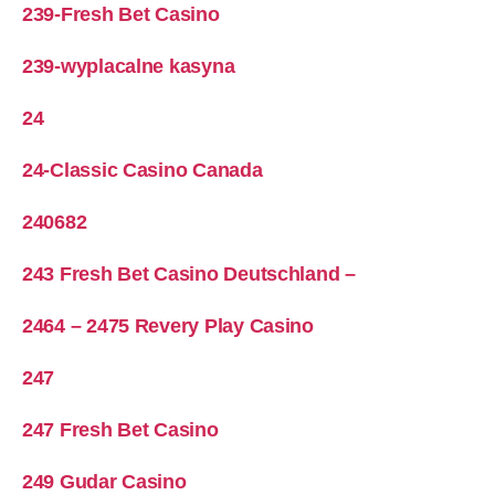
239-Fresh Bet Casino
239-wyplacalne kasyna
24
24-Classic Casino Canada
240682
243 Fresh Bet Casino Deutschland –
2464 – 2475 Revery Play Casino
247
247 Fresh Bet Casino
249 Gudar Casino