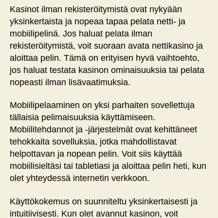
Kasinot ilman rekisteröitymistä ovat nykyään
yksinkertaista ja nopeaa tapaa pelata netti- ja
mobiilipelinä. Jos haluat pelata ilman
rekisteröitymistä, voit suoraan avata nettikasino ja
aloittaa pelin. Tämä on erityisen hyvä vaihtoehto,
jos haluat testata kasinon ominaisuuksia tai pelata
nopeasti ilman lisävaatimuksia.
Mobiilipelaaminen on yksi parhaiten sovellettuja
tällaisia pelimaisuuksia käyttämiseen.
Mobiilitehdannot ja -järjestelmät ovat kehittäneet
tehokkaita sovelluksia, jotka mahdollistavat
helpottavan ja nopean pelin. Voit siis käyttää
mobiilisieltäsi tai tabletiasi ja aloittaa pelin heti, kun
olet yhteydessä internetin verkkoon.
Käyttökokemus on suunniteltu yksinkertaisesti ja
intuitiivisesti. Kun olet avannut kasinon, voit