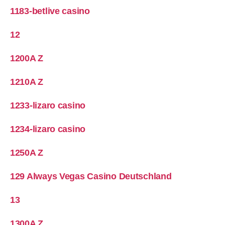
1183-betlive casino
12
1200A Z
1210A Z
1233-lizaro casino
1234-lizaro casino
1250A Z
129 Always Vegas Casino Deutschland
13
1300A Z