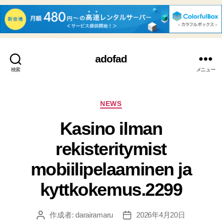
adofad
検索
メニュー
カ
NEWS
テ
Kasino ilman
ゴ
リ
rekisteritymist
ー
mobiilipelaaminen ja
kyttkokemus.2299
作成者:
darairamaru
2026年4月20日
投
投