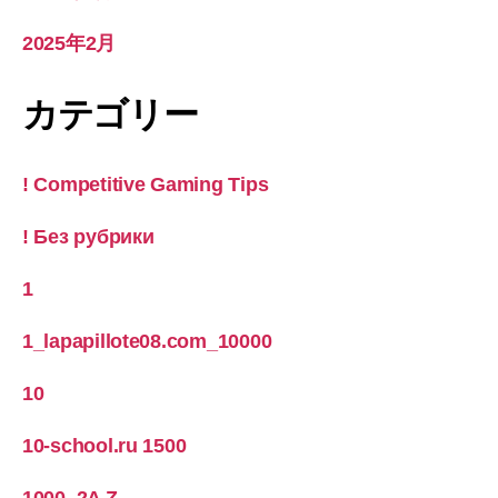
2025年2月
カテゴリー
! Competitive Gaming Tips
! Без рубрики
1
1_lapapillote08.com_10000
10
10-school.ru 1500
1000_2A Z