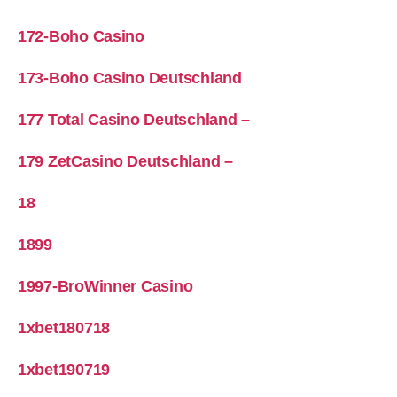
172-Boho Casino
173-Boho Casino Deutschland
177 Total Casino Deutschland –
179 ZetCasino Deutschland –
18
1899
1997-BroWinner Casino
1xbet180718
1xbet190719