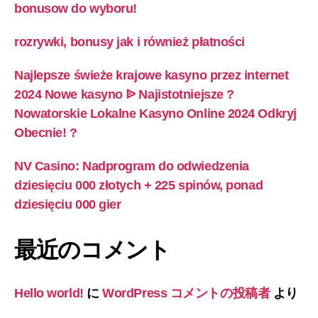
bonusow do wyboru!
rozrywki, bonusy jak i również płatności
Najlepsze świeże krajowe kasyno przez internet
2024 Nowe kasyno ᐉ Najistotniejsze ?
Nowatorskie Lokalne Kasyno Online 2024 Odkryj
Obecnie! ?
NV Casino: Nadprogram do odwiedzenia
dziesięciu 000 złotych + 225 spinów, ponad
dziesięciu 000 gier
最近のコメント
Hello world!
に
WordPress コメントの投稿者
より