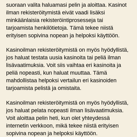
suoraan valita haluamasi pelin ja aloittaa. Kasinot
ilman rekisteröitymistä eivät vaadi lisäksi
minkäänlaisia rekisteröintiprosesseja tai
tarjoamista henkilötietoja. Tämä tekee niistä
erityisen sopivina nopean ja helpoksi käyttöön.
Kasinoilman rekisteröitymistä on myös hyödyllistä,
jos haluat testata uusia kasinoita tai peliä ilman
lisävaatimuksia. Voit siis vaihtaa eri kasinoita ja
peliä nopeasti, kun haluat muuttaa. Tämä
mahdollistaa helpoksi vertailun eri kasinoiden
tarjoamista pelistä ja omistaita.
Kasinoilman rekisteröitymistä on myös hyödyllistä,
jos haluat pelata nopeasti ilman lisävaatimuksia.
Voit aloittaa pelin heti, kun olet yhteydessä
internetin verkkoon, mikä tekee niistä erityisen
sopivina nopean ja helpoksi käyttöön.