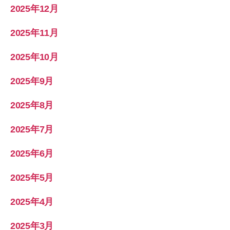
2025年12月
2025年11月
2025年10月
2025年9月
2025年8月
2025年7月
2025年6月
2025年5月
2025年4月
2025年3月