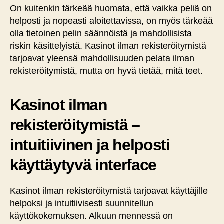
On kuitenkin tärkeää huomata, että vaikka peliä on
helposti ja nopeasti aloitettavissa, on myös tärkeää
olla tietoinen pelin säännöistä ja mahdollisista
riskin käsittelyistä. Kasinot ilman rekisteröitymistä
tarjoavat yleensä mahdollisuuden pelata ilman
rekisteröitymistä, mutta on hyvä tietää, mitä teet.
Kasinot ilman
rekisteröitymistä –
intuitiivinen ja helposti
käyttäytyvä interface
Kasinot ilman rekisteröitymistä tarjoavat käyttäjille
helpoksi ja intuitiivisesti suunnitellun
käyttökokemuksen. Alkuun mennessä on