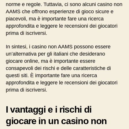
norme e regole. Tuttavia, ci sono alcuni casino non
AAMS che offrono esperienze di gioco sicure e
piacevoli, ma è importante fare una ricerca
approfondita e leggere le recensioni dei giocatori
prima di iscriversi.
In sintesi, i casino non AAMS possono essere
un’alternativa per gli italiani che desiderano
giocare online, ma è importante essere
consapevoli dei rischi e delle caratteristiche di
questi siti. È importante fare una ricerca
approfondita e leggere le recensioni dei giocatori
prima di iscriversi.
I vantaggi e i rischi di
giocare in un casino non