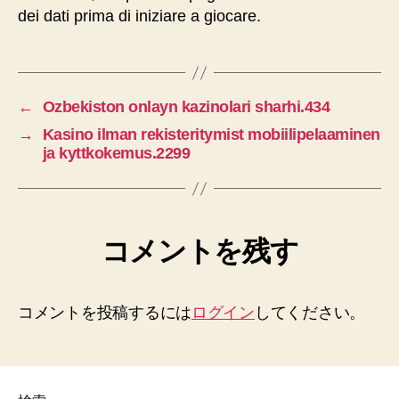
dei dati prima di iniziare a giocare.
←
Ozbekiston onlayn kazinolari sharhi.434
→
Kasino ilman rekisteritymist mobiilipelaaminen
ja kyttkokemus.2299
コメントを残す
コメントを投稿するには
ログイン
してください。