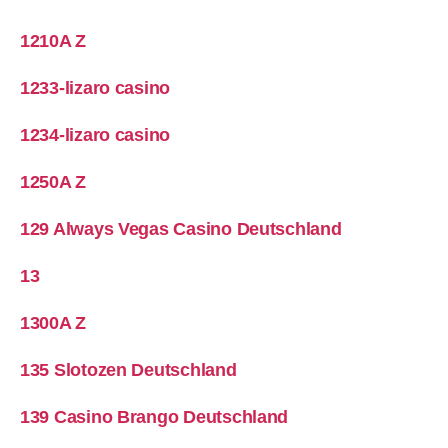
1210A Z
1233-lizaro casino
1234-lizaro casino
1250A Z
129 Always Vegas Casino Deutschland
13
1300A Z
135 Slotozen Deutschland
139 Casino Brango Deutschland