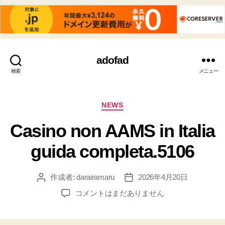
adofad
検索
メニュー
カ
NEWS
テ
Casino non AAMS in Italia
ゴ
リ
guida completa.5106
ー
作成者:
darairamaru
2026年4月20日
投
投
稿
稿
Casino
コメントはまだありません
者
日
non
AAMS