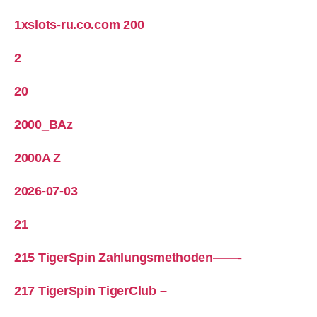
1xslots-ru.co.com 200
2
20
2000_BAz
2000A Z
2026-07-03
21
215 TigerSpin Zahlungsmethoden——-
217 TigerSpin TigerClub –