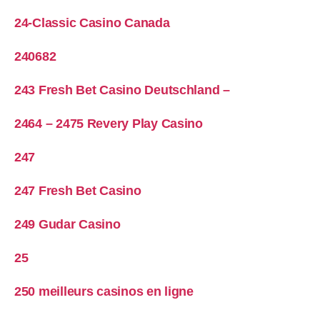
24-Classic Casino Canada
240682
243 Fresh Bet Casino Deutschland –
2464 – 2475 Revery Play Casino
247
247 Fresh Bet Casino
249 Gudar Casino
25
250 meilleurs casinos en ligne