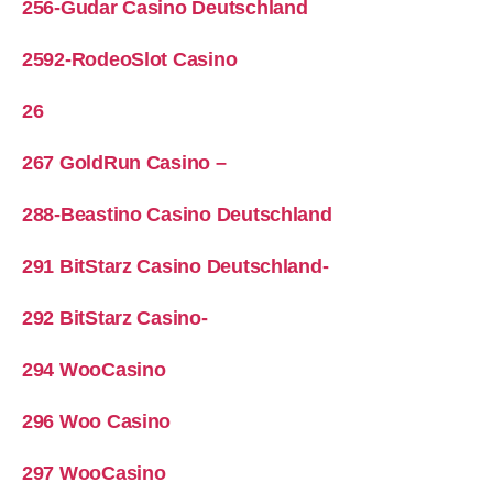
256-Gudar Casino Deutschland
2592-RodeoSlot Casino
26
267 GoldRun Casino –
288-Beastino Casino Deutschland
291 BitStarz Casino Deutschland-
292 BitStarz Casino-
294 WooCasino
296 Woo Casino
297 WooCasino