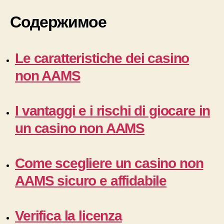
Содержимое
Le caratteristiche dei casino
non AAMS
I vantaggi e i rischi di giocare in
un casino non AAMS
Come scegliere un casino non
AAMS sicuro e affidabile
Verifica la licenza