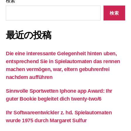
検索
検索
最近の投稿
Die eine interessante Gelegenheit hinten uben,
entsprechend Sie in Spielautomaten das rennen
machen vermögen, war, eltern gebuhrenfrei
nachdem aufführen
Sinnvolle Sportwetten Iphone app Award: Ihr
guter Bookie begleitet dich twenty-two/6
Ihr Softwareentwickler z. hd. Spielautomaten
wurde 1975 durch Margaret Sulfur