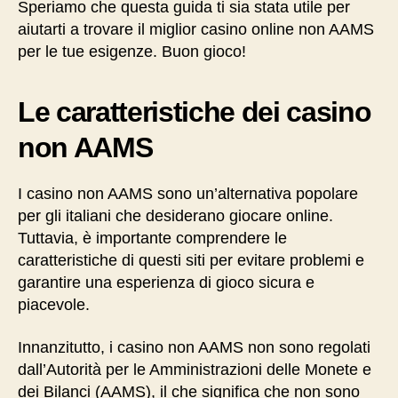
Speriamo che questa guida ti sia stata utile per
aiutarti a trovare il miglior casino online non AAMS
per le tue esigenze. Buon gioco!
Le caratteristiche dei casino
non AAMS
I casino non AAMS sono un’alternativa popolare
per gli italiani che desiderano giocare online.
Tuttavia, è importante comprendere le
caratteristiche di questi siti per evitare problemi e
garantire una esperienza di gioco sicura e
piacevole.
Innanzitutto, i casino non AAMS non sono regolati
dall’Autorità per le Amministrazioni delle Monete e
dei Bilanci (AAMS), il che significa che non sono