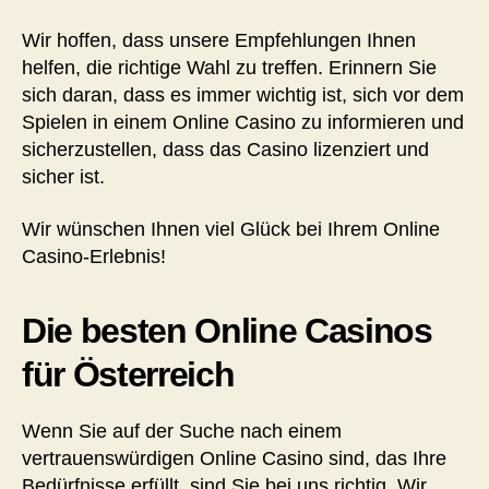
Wir hoffen, dass unsere Empfehlungen Ihnen
helfen, die richtige Wahl zu treffen. Erinnern Sie
sich daran, dass es immer wichtig ist, sich vor dem
Spielen in einem Online Casino zu informieren und
sicherzustellen, dass das Casino lizenziert und
sicher ist.
Wir wünschen Ihnen viel Glück bei Ihrem Online
Casino-Erlebnis!
Die besten Online Casinos
für Österreich
Wenn Sie auf der Suche nach einem
vertrauenswürdigen Online Casino sind, das Ihre
Bedürfnisse erfüllt, sind Sie bei uns richtig. Wir