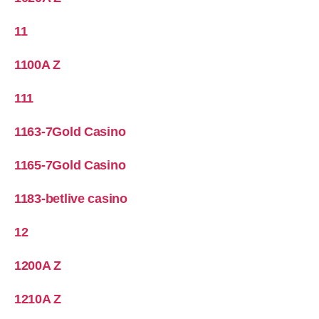
11
1100A Z
111
1163-7Gold Casino
1165-7Gold Casino
1183-betlive casino
12
1200A Z
1210A Z