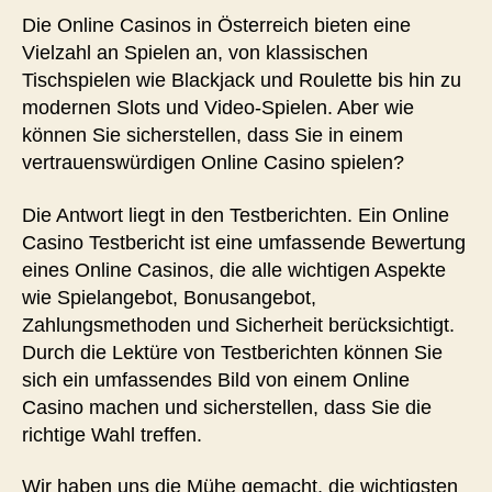
Die Online Casinos in Österreich bieten eine
Vielzahl an Spielen an, von klassischen
Tischspielen wie Blackjack und Roulette bis hin zu
modernen Slots und Video-Spielen. Aber wie
können Sie sicherstellen, dass Sie in einem
vertrauenswürdigen Online Casino spielen?
Die Antwort liegt in den Testberichten. Ein Online
Casino Testbericht ist eine umfassende Bewertung
eines Online Casinos, die alle wichtigen Aspekte
wie Spielangebot, Bonusangebot,
Zahlungsmethoden und Sicherheit berücksichtigt.
Durch die Lektüre von Testberichten können Sie
sich ein umfassendes Bild von einem Online
Casino machen und sicherstellen, dass Sie die
richtige Wahl treffen.
Wir haben uns die Mühe gemacht, die wichtigsten