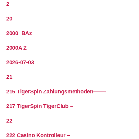
2
20
2000_BAz
2000A Z
2026-07-03
21
215 TigerSpin Zahlungsmethoden——-
217 TigerSpin TigerClub –
22
222 Casino Kontrolleur –