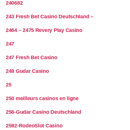
240682
243 Fresh Bet Casino Deutschland –
2464 – 2475 Revery Play Casino
247
247 Fresh Bet Casino
249 Gudar Casino
25
250 meilleurs casinos en ligne
256-Gudar Casino Deutschland
2592-RodeoSlot Casino