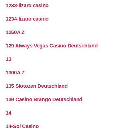
1233-lizaro casino
1234-lizaro casino
1250A Z
129 Always Vegas Casino Deutschland
13
1300A Z
135 Slotozen Deutschland
139 Casino Brango Deutschland
14
14-Sol Casino