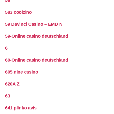
58
583 coolzino
59 Davinci Casino – EMD N
59-Online casino deutschland
6
60-Online casino deutschland
605 nine casino
620A Z
63
641 plinko avis