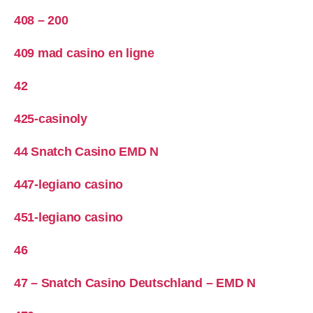
408 – 200
409 mad casino en ligne
42
425-casinoly
44 Snatch Casino EMD N
447-legiano casino
451-legiano casino
46
47 – Snatch Casino Deutschland – EMD N