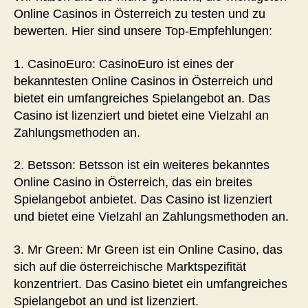
Online Casinos in Österreich zu testen und zu
bewerten. Hier sind unsere Top-Empfehlungen:
1. CasinoEuro: CasinoEuro ist eines der
bekanntesten Online Casinos in Österreich und
bietet ein umfangreiches Spielangebot an. Das
Casino ist lizenziert und bietet eine Vielzahl an
Zahlungsmethoden an.
2. Betsson: Betsson ist ein weiteres bekanntes
Online Casino in Österreich, das ein breites
Spielangebot anbietet. Das Casino ist lizenziert
und bietet eine Vielzahl an Zahlungsmethoden an.
3. Mr Green: Mr Green ist ein Online Casino, das
sich auf die österreichische Marktspezifität
konzentriert. Das Casino bietet ein umfangreiches
Spielangebot an und ist lizenziert.