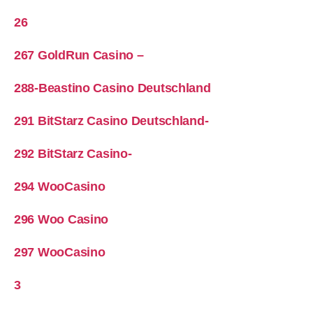
26
267 GoldRun Casino –
288-Beastino Casino Deutschland
291 BitStarz Casino Deutschland-
292 BitStarz Casino-
294 WooCasino
296 Woo Casino
297 WooCasino
3