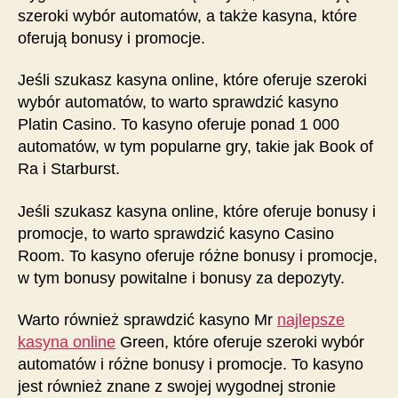
szeroki wybór automatów, a także kasyna, które
oferują bonusy i promocje.
Jeśli szukasz kasyna online, które oferuje szeroki
wybór automatów, to warto sprawdzić kasyno
Platin Casino. To kasyno oferuje ponad 1 000
automatów, w tym popularne gry, takie jak Book of
Ra i Starburst.
Jeśli szukasz kasyna online, które oferuje bonusy i
promocje, to warto sprawdzić kasyno Casino
Room. To kasyno oferuje różne bonusy i promocje,
w tym bonusy powitalne i bonusy za depozyty.
Warto również sprawdzić kasyno Mr
najlepsze
kasyna online
Green, które oferuje szeroki wybór
automatów i różne bonusy i promocje. To kasyno
jest również znane z swojej wygodnej stronie