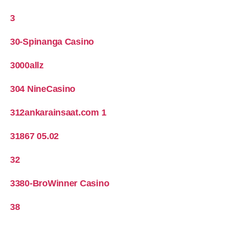
3
30-Spinanga Casino
3000allz
304 NineCasino
312ankarainsaat.com 1
31867 05.02
32
3380-BroWinner Casino
38