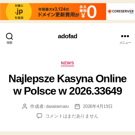
adofad
検索
メニュー
カ
NEWS
テ
Najlepsze Kasyna Online
ゴ
リ
w Polsce w 2026.33649
ー
作成者:
darairamaru
2026年4月19日
投
投
稿
稿
Najlepsze
コメントはまだありません
者
日
Kasyna
Online