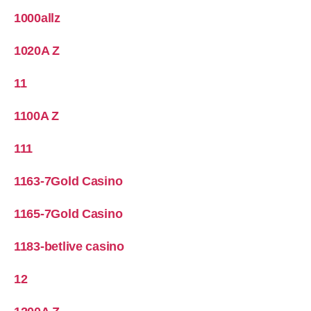
1000allz
1020A Z
11
1100A Z
111
1163-7Gold Casino
1165-7Gold Casino
1183-betlive casino
12