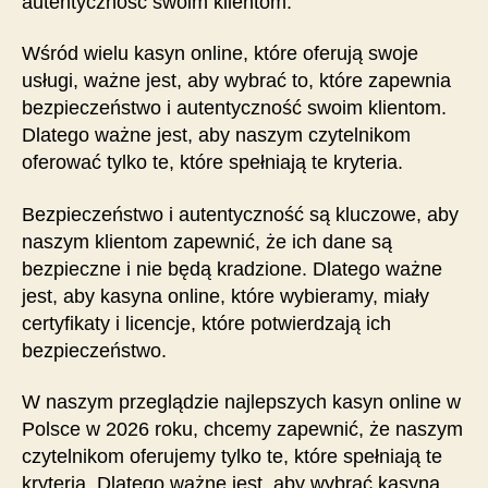
autentyczność swoim klientom.
Wśród wielu kasyn online, które oferują swoje
usługi, ważne jest, aby wybrać to, które zapewnia
bezpieczeństwo i autentyczność swoim klientom.
Dlatego ważne jest, aby naszym czytelnikom
oferować tylko te, które spełniają te kryteria.
Bezpieczeństwo i autentyczność są kluczowe, aby
naszym klientom zapewnić, że ich dane są
bezpieczne i nie będą kradzione. Dlatego ważne
jest, aby kasyna online, które wybieramy, miały
certyfikaty i licencje, które potwierdzają ich
bezpieczeństwo.
W naszym przeglądzie najlepszych kasyn online w
Polsce w 2026 roku, chcemy zapewnić, że naszym
czytelnikom oferujemy tylko te, które spełniają te
kryteria. Dlatego ważne jest, aby wybrać kasyna