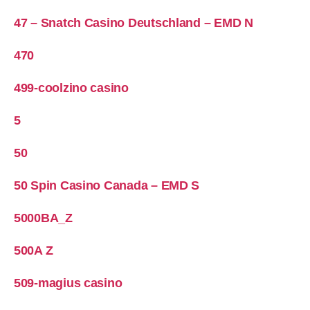
47 – Snatch Casino Deutschland – EMD N
470
499-coolzino casino
5
50
50 Spin Casino Canada – EMD S
5000BA_Z
500A Z
509-magius casino