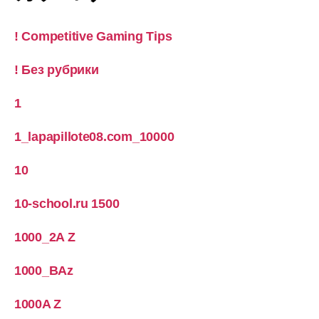
! Competitive Gaming Tips
! Без рубрики
1
1_lapapillote08.com_10000
10
10-school.ru 1500
1000_2A Z
1000_BAz
1000A Z