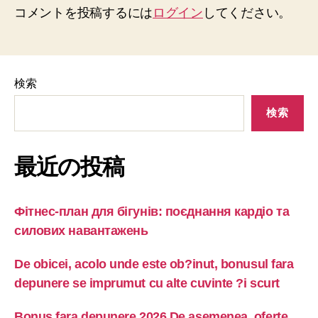
コメントを投稿するには
ログイン
してください。
検索
検索
最近の投稿
Фітнес-план для бігунів: поєднання кардіо та
силових навантажень
De obicei, acolo unde este ob?inut, bonusul fara
depunere se imprumut cu alte cuvinte ?i scurt
Bonus fara depunere 2026 De asemenea, oferte