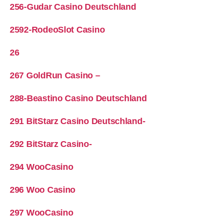
256-Gudar Casino Deutschland
2592-RodeoSlot Casino
26
267 GoldRun Casino –
288-Beastino Casino Deutschland
291 BitStarz Casino Deutschland-
292 BitStarz Casino-
294 WooCasino
296 Woo Casino
297 WooCasino