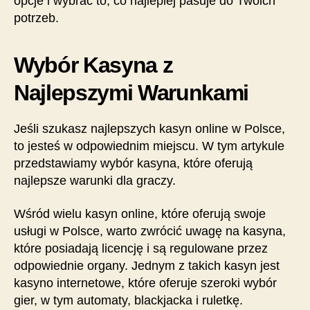
opcje i wybrać to, co najlepiej pasuje do Twoich
potrzeb.
Wybór Kasyna z
Najlepszymi Warunkami
Jeśli szukasz najlepszych kasyn online w Polsce,
to jesteś w odpowiednim miejscu. W tym artykule
przedstawiamy wybór kasyna, które oferują
najlepsze warunki dla graczy.
Wśród wielu kasyn online, które oferują swoje
usługi w Polsce, warto zwrócić uwagę na kasyna,
które posiadają licencję i są regulowane przez
odpowiednie organy. Jednym z takich kasyn jest
kasyno internetowe, które oferuje szeroki wybór
gier, w tym automaty, blackjacka i ruletkę.