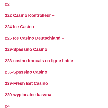
22
222 Casino Kontrolleur –
224 Ice Casino –
225 Ice Casino Deutschland –
229-Spassino Casino
233-casino francais en ligne fiable
235-Spassino Casino
239-Fresh Bet Casino
239-wyplacalne kasyna
24