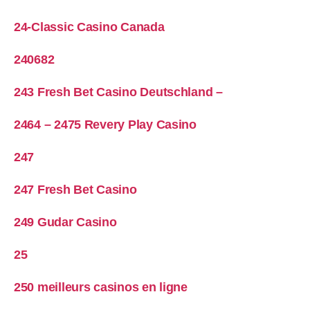
24-Classic Casino Canada
240682
243 Fresh Bet Casino Deutschland –
2464 – 2475 Revery Play Casino
247
247 Fresh Bet Casino
249 Gudar Casino
25
250 meilleurs casinos en ligne