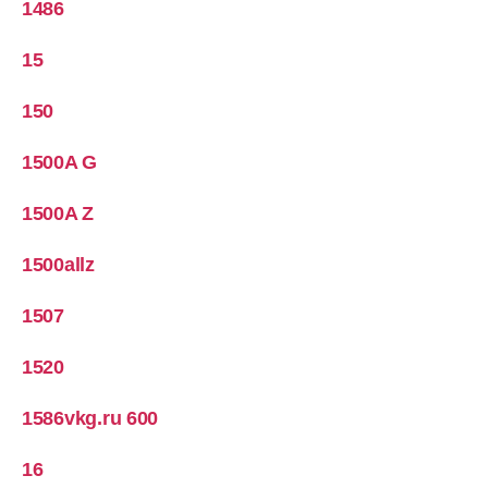
1486
15
150
1500A G
1500A Z
1500allz
1507
1520
1586vkg.ru 600
16