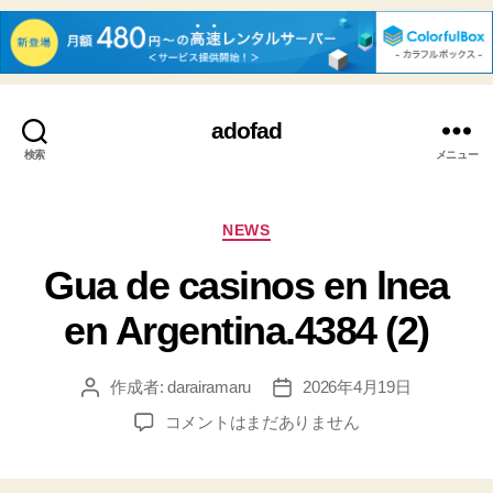
adofad
検索
メニュー
カ
NEWS
テ
Gua de casinos en lnea
ゴ
リ
en Argentina.4384 (2)
ー
作成者:
darairamaru
2026年4月19日
投
投
稿
稿
Gua
コメントはまだありません
者
日
de
casinos