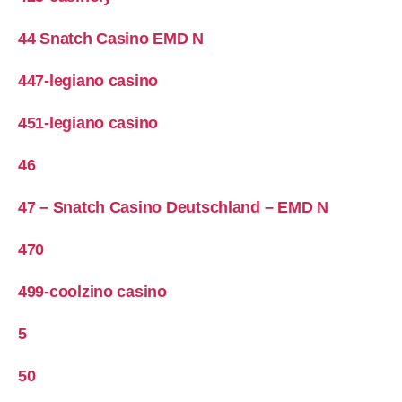
44 Snatch Casino EMD N
447-legiano casino
451-legiano casino
46
47 – Snatch Casino Deutschland – EMD N
470
499-coolzino casino
5
50