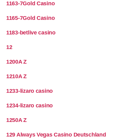
1163-7Gold Casino
1165-7Gold Casino
1183-betlive casino
12
1200A Z
1210A Z
1233-lizaro casino
1234-lizaro casino
1250A Z
129 Always Vegas Casino Deutschland