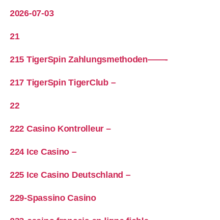
2026-07-03
21
215 TigerSpin Zahlungsmethoden——-
217 TigerSpin TigerClub –
22
222 Casino Kontrolleur –
224 Ice Casino –
225 Ice Casino Deutschland –
229-Spassino Casino