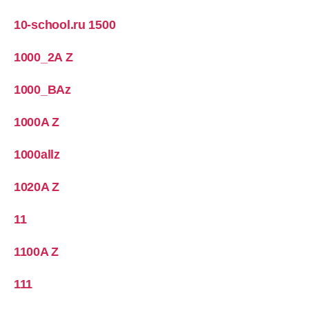
10-school.ru 1500
1000_2A Z
1000_BAz
1000A Z
1000allz
1020A Z
11
1100A Z
111