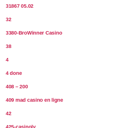
31867 05.02
32
3380-BroWinner Casino
38
4
4 done
408 – 200
409 mad casino en ligne
42
425-casinoly