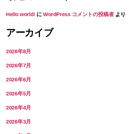
Hello world!
に
WordPress コメントの投稿者
より
アーカイブ
2026年8月
2026年7月
2026年6月
2026年5月
2026年4月
2026年3月