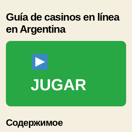
en
lnea
en
Guía de casinos en línea
Argentina.4384
en Argentina
(2)
へ
の
JUGAR
Содержимое