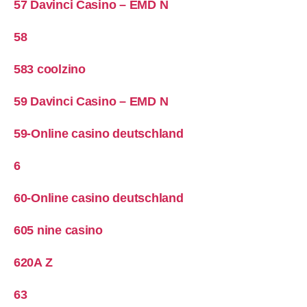
57 Davinci Casino – EMD N
58
583 coolzino
59 Davinci Casino – EMD N
59-Online casino deutschland
6
60-Online casino deutschland
605 nine casino
620A Z
63