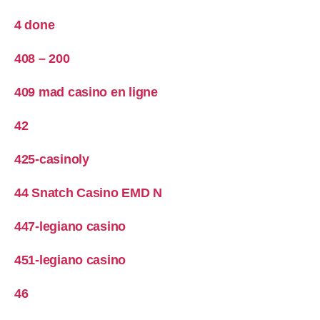
4 done
408 – 200
409 mad casino en ligne
42
425-casinoly
44 Snatch Casino EMD N
447-legiano casino
451-legiano casino
46