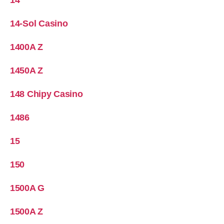
14
14-Sol Casino
1400A Z
1450A Z
148 Chipy Casino
1486
15
150
1500A G
1500A Z