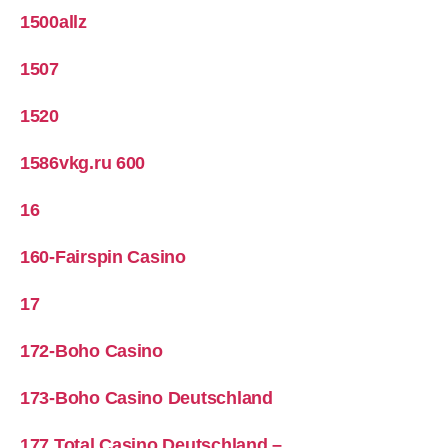
1500allz
1507
1520
1586vkg.ru 600
16
160-Fairspin Casino
17
172-Boho Casino
173-Boho Casino Deutschland
177 Total Casino Deutschland –