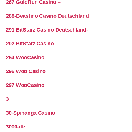
267 GoldRun Casino –
288-Beastino Casino Deutschland
291 BitStarz Casino Deutschland-
292 BitStarz Casino-
294 WooCasino
296 Woo Casino
297 WooCasino
3
30-Spinanga Casino
3000allz