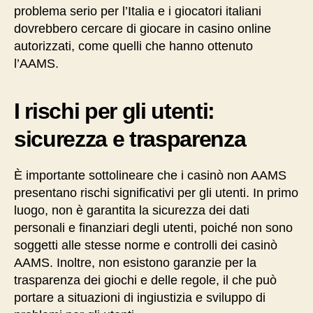
problema serio per l’Italia e i giocatori italiani
dovrebbero cercare di giocare in casino online
autorizzati, come quelli che hanno ottenuto
l’AAMS.
I rischi per gli utenti:
sicurezza e trasparenza
È importante sottolineare che i casinò non AAMS
presentano rischi significativi per gli utenti. In primo
luogo, non è garantita la sicurezza dei dati
personali e finanziari degli utenti, poiché non sono
soggetti alle stesse norme e controlli dei casinò
AAMS. Inoltre, non esistono garanzie per la
trasparenza dei giochi e delle regole, il che può
portare a situazioni di ingiustizia e sviluppo di