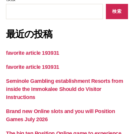
検索
最近の投稿
favorite article 193931
favorite article 193931
Seminole Gambling establishment Resorts from
inside the Immokalee Should do Visitor
Instructions
Brand new Online slots and you will Position
Games July 2026
The big ten Position Online game to experience