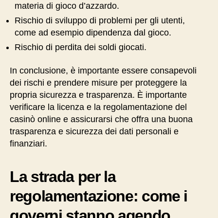
materia di gioco d’azzardo.
Rischio di sviluppo di problemi per gli utenti,
come ad esempio dipendenza dal gioco.
Rischio di perdita dei soldi giocati.
In conclusione, è importante essere consapevoli
dei rischi e prendere misure per proteggere la
propria sicurezza e trasparenza. È importante
verificare la licenza e la regolamentazione del
casinò online e assicurarsi che offra una buona
trasparenza e sicurezza dei dati personali e
finanziari.
La strada per la
regolamentazione: come i
governi stanno agendo