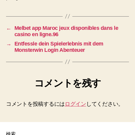
←
Melbet app Maroc jeux disponibles dans le
casino en ligne.96
→
Entfessle dein Spielerlebnis mit dem
Monsterwin Login Abenteuer
コメントを残す
コメントを投稿するには
ログイン
してください。
検索