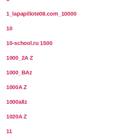
1_lapapillote08.com_10000
10
10-school.ru 1500
1000_2A Z
1000_BAz
1000A Z
1000allz
1020A Z
11