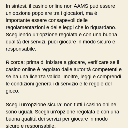
In sintesi, il casino online non AAMS può essere
un’opzione popolare tra i giocatori, ma è
importante essere consapevoli delle
regolamentazioni e delle leggi che lo riguardano.
Scegliendo un’opzione regolata e con una buona
qualità dei servizi, puoi giocare in modo sicuro e
responsabile.
Ricorda: prima di iniziare a giocare, verificare se il
casino online è regolato dalle autorità competenti e
se ha una licenza valida. Inoltre, leggi e comprendi
le condizioni generali di servizio e le regole del
gioco.
Scegli un’opzione sicura: non tutti i casino online
sono uguali. Scegli un’opzione regolata e con una
buona qualità dei servizi per giocare in modo
sicuro e responsabile.