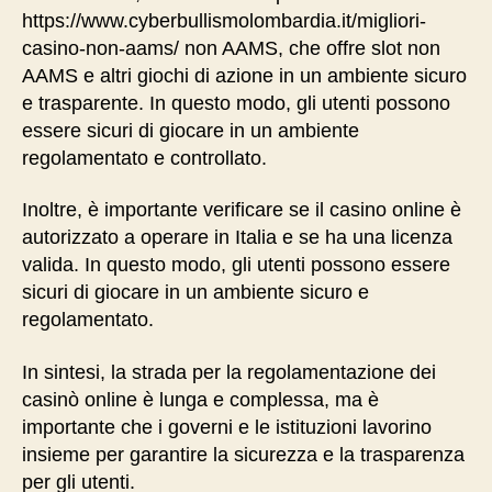
https://www.cyberbullismolombardia.it/migliori-
casino-non-aams/ non AAMS, che offre slot non
AAMS e altri giochi di azione in un ambiente sicuro
e trasparente. In questo modo, gli utenti possono
essere sicuri di giocare in un ambiente
regolamentato e controllato.
Inoltre, è importante verificare se il casino online è
autorizzato a operare in Italia e se ha una licenza
valida. In questo modo, gli utenti possono essere
sicuri di giocare in un ambiente sicuro e
regolamentato.
In sintesi, la strada per la regolamentazione dei
casinò online è lunga e complessa, ma è
importante che i governi e le istituzioni lavorino
insieme per garantire la sicurezza e la trasparenza
per gli utenti.