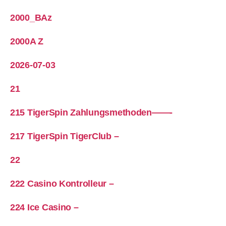
2000_BAz
2000A Z
2026-07-03
21
215 TigerSpin Zahlungsmethoden——-
217 TigerSpin TigerClub –
22
222 Casino Kontrolleur –
224 Ice Casino –