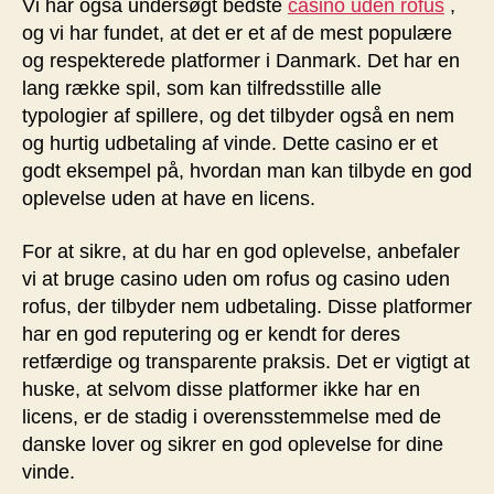
Vi har også undersøgt bedste
casino uden rofus
,
og vi har fundet, at det er et af de mest populære
og respekterede platformer i Danmark. Det har en
lang række spil, som kan tilfredsstille alle
typologier af spillere, og det tilbyder også en nem
og hurtig udbetaling af vinde. Dette casino er et
godt eksempel på, hvordan man kan tilbyde en god
oplevelse uden at have en licens.
For at sikre, at du har en god oplevelse, anbefaler
vi at bruge casino uden om rofus og casino uden
rofus, der tilbyder nem udbetaling. Disse platformer
har en god reputering og er kendt for deres
retfærdige og transparente praksis. Det er vigtigt at
huske, at selvom disse platformer ikke har en
licens, er de stadig i overensstemmelse med de
danske lover og sikrer en god oplevelse for dine
vinde.