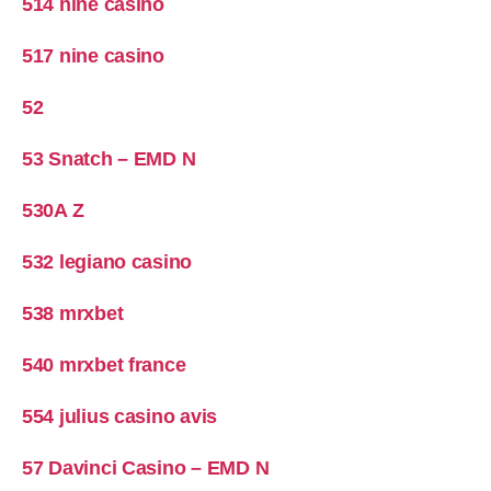
514 nine casino
517 nine casino
52
53 Snatch – EMD N
530A Z
532 legiano casino
538 mrxbet
540 mrxbet france
554 julius casino avis
57 Davinci Casino – EMD N