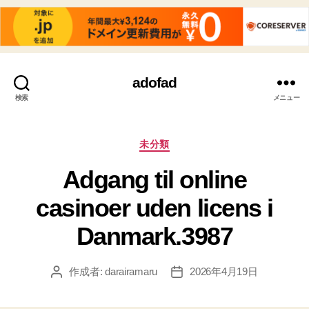
adofad
検索
メニュー
カ
未分類
テ
Adgang til online
ゴ
リ
casinoer uden licens i
ー
Danmark.3987
作成者:
darairamaru
2026年4月19日
投
投
稿
稿
者
日