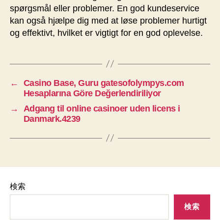
spørgsmål eller problemer. En god kundeservice
kan også hjælpe dig med at løse problemer hurtigt
og effektivt, hvilket er vigtigt for en god oplevelse.
←
Casino Base, Guru gatesofolympys.com
Hesaplarına Göre Değerlendiriliyor
→
Adgang til online casinoer uden licens i
Danmark.4239
検索
検索