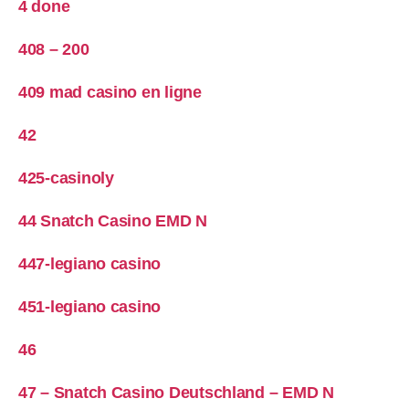
4 done
408 – 200
409 mad casino en ligne
42
425-casinoly
44 Snatch Casino EMD N
447-legiano casino
451-legiano casino
46
47 – Snatch Casino Deutschland – EMD N