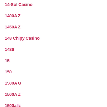
14-Sol Casino
1400A Z
1450A Z
148 Chipy Casino
1486
15
150
1500A G
1500A Z
1500allz