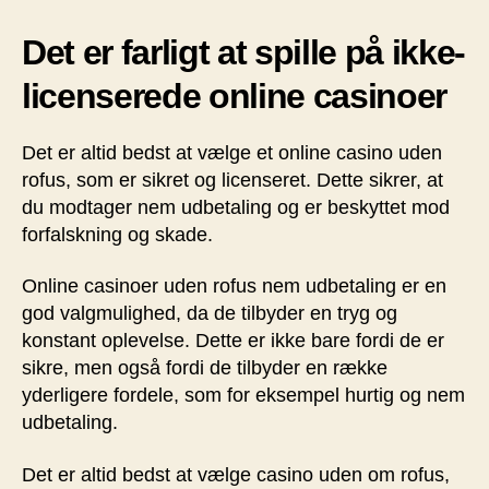
Det er farligt at spille på ikke-
licenserede online casinoer
Det er altid bedst at vælge et online casino uden
rofus, som er sikret og licenseret. Dette sikrer, at
du modtager nem udbetaling og er beskyttet mod
forfalskning og skade.
Online casinoer uden rofus nem udbetaling er en
god valgmulighed, da de tilbyder en tryg og
konstant oplevelse. Dette er ikke bare fordi de er
sikre, men også fordi de tilbyder en række
yderligere fordele, som for eksempel hurtig og nem
udbetaling.
Det er altid bedst at vælge casino uden om rofus,