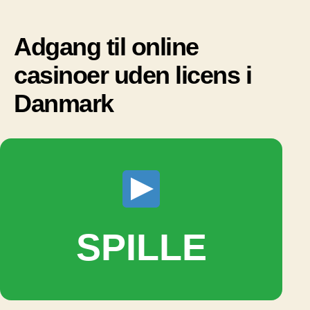
Adgang til online
casinoer uden licens i
Danmark
SPILLE