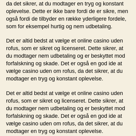
da det sikrer, at du modtager en tryg og konstant
oplevelse. Dette er ikke bare fordi de er sikre, men
også fordi de tilbyder en række yderligere fordele,
som for eksempel hurtig og nem udbetaling.
Det er altid bedst at vælge et online casino uden
rofus, som er sikret og licenseret. Dette sikrer, at
du modtager nem udbetaling og er beskyttet mod
forfalskning og skade. Det er også en god ide at
vælge casino uden om rofus, da det sikrer, at du
modtager en tryg og konstant oplevelse.
Det er altid bedst at vælge et online casino uden
rofus, som er sikret og licenseret. Dette sikrer, at
du modtager nem udbetaling og er beskyttet mod
forfalskning og skade. Det er også en god ide at
vælge casino uden om rofus, da det sikrer, at du
modtager en tryg og konstant oplevelse.