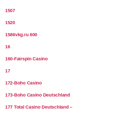
1507
1520
1586vkg.ru 600
16
160-Fairspin Casino
17
172-Boho Casino
173-Boho Casino Deutschland
177 Total Casino Deutschland –