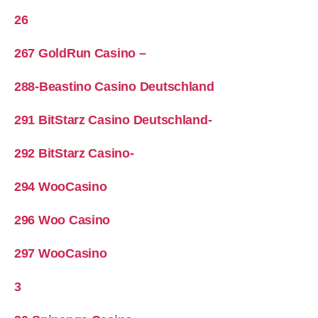
26
267 GoldRun Casino –
288-Beastino Casino Deutschland
291 BitStarz Casino Deutschland-
292 BitStarz Casino-
294 WooCasino
296 Woo Casino
297 WooCasino
3