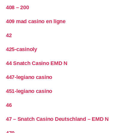
408 – 200
409 mad casino en ligne
42
425-casinoly
44 Snatch Casino EMD N
447-legiano casino
451-legiano casino
46
47 – Snatch Casino Deutschland – EMD N