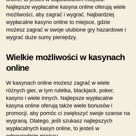
Najlepsze wypłacalne kasyna online oferują wiele
możliwości, aby zagrać i wygrać. Najbardziej
wypłacalne kasyno online to miejsce, gdzie
możesz zagrać w swoje ulubione gry hazardowe i
wygrać duże sumy pieniędzy.
Wielkie możliwości w kasynach
online
W kasynach online możesz zagrać w wiele
różnych gier, w tym ruletka, blackjack, poker,
kasyno i wiele innych. Najlepsze wypłacalne
kasyna online oferują także wiele bonusów i
promocji, aby pomóc ci zwiększyć swoje szanse na
wygraną. Dlatego, jeśli szukasz najlepszych
wypłacalnych kasyn online, to jesteś w