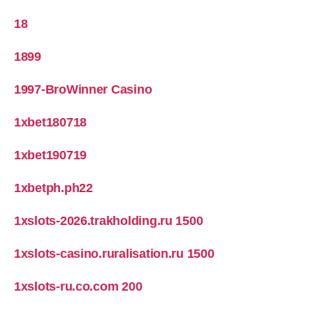
18
1899
1997-BroWinner Casino
1xbet180718
1xbet190719
1xbetph.ph22
1xslots-2026.trakholding.ru 1500
1xslots-casino.ruralisation.ru 1500
1xslots-ru.co.com 200