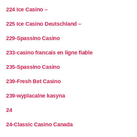
224 Ice Casino –
225 Ice Casino Deutschland –
229-Spassino Casino
233-casino francais en ligne fiable
235-Spassino Casino
239-Fresh Bet Casino
239-wyplacalne kasyna
24
24-Classic Casino Canada