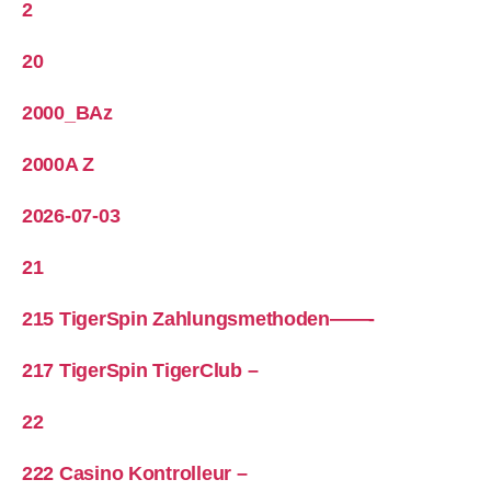
2
20
2000_BAz
2000A Z
2026-07-03
21
215 TigerSpin Zahlungsmethoden——-
217 TigerSpin TigerClub –
22
222 Casino Kontrolleur –