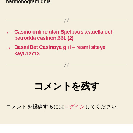
harmonogram dnia.
←
Casino online utan Spelpaus aktuella och
betrodda casinon.661 (2)
→
BasariBet Casinoya giri – resmi siteye
kayt.12713
コメントを残す
コメントを投稿するには
ログイン
してください。