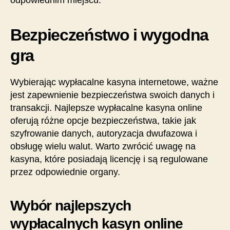
odpowiednim miejscu.
Bezpieczeństwo i wygodna
gra
Wybierając wypłacalne kasyna internetowe, ważne
jest zapewnienie bezpieczeństwa swoich danych i
transakcji. Najlepsze wypłacalne kasyna online
oferują różne opcje bezpieczeństwa, takie jak
szyfrowanie danych, autoryzacja dwufazowa i
obsługę wielu walut. Warto zwrócić uwagę na
kasyna, które posiadają licencję i są regulowane
przez odpowiednie organy.
Wybór najlepszych
wypłacalnych kasyn online