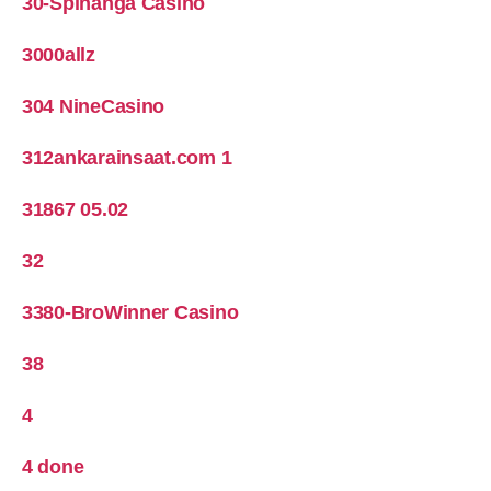
30-Spinanga Casino
3000allz
304 NineCasino
312ankarainsaat.com 1
31867 05.02
32
3380-BroWinner Casino
38
4
4 done