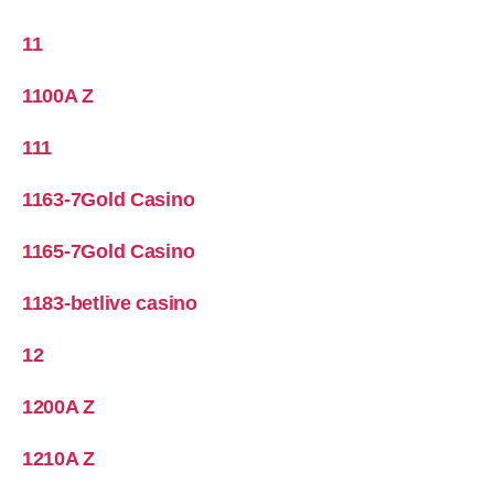
11
1100A Z
111
1163-7Gold Casino
1165-7Gold Casino
1183-betlive casino
12
1200A Z
1210A Z