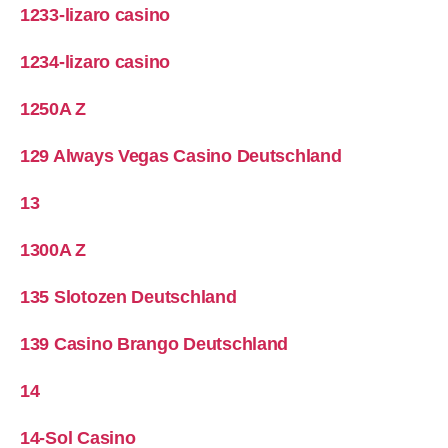
1233-lizaro casino
1234-lizaro casino
1250A Z
129 Always Vegas Casino Deutschland
13
1300A Z
135 Slotozen Deutschland
139 Casino Brango Deutschland
14
14-Sol Casino