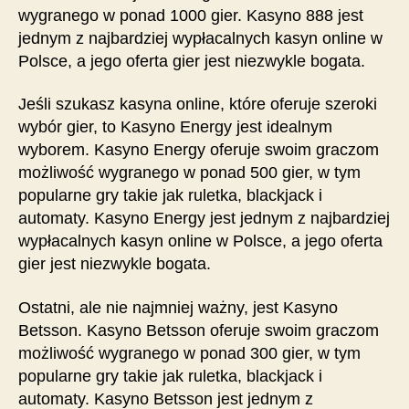
wygranego w ponad 1000 gier. Kasyno 888 jest
jednym z najbardziej wypłacalnych kasyn online w
Polsce, a jego oferta gier jest niezwykle bogata.
Jeśli szukasz kasyna online, które oferuje szeroki
wybór gier, to Kasyno Energy jest idealnym
wyborem. Kasyno Energy oferuje swoim graczom
możliwość wygranego w ponad 500 gier, w tym
popularne gry takie jak ruletka, blackjack i
automaty. Kasyno Energy jest jednym z najbardziej
wypłacalnych kasyn online w Polsce, a jego oferta
gier jest niezwykle bogata.
Ostatni, ale nie najmniej ważny, jest Kasyno
Betsson. Kasyno Betsson oferuje swoim graczom
możliwość wygranego w ponad 300 gier, w tym
popularne gry takie jak ruletka, blackjack i
automaty. Kasyno Betsson jest jednym z