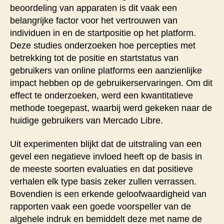
beoordeling van apparaten is dit vaak een
belangrijke factor voor het vertrouwen van
individuen in en de startpositie op het platform.
Deze studies onderzoeken hoe percepties met
betrekking tot de positie en startstatus van
gebruikers van online platforms een aanzienlijke
impact hebben op de gebruikerservaringen. Om dit
effect te onderzoeken, werd een kwantitatieve
methode toegepast, waarbij werd gekeken naar de
huidige gebruikers van Mercado Libre.
Uit experimenten blijkt dat de uitstraling van een
gevel een negatieve invloed heeft op de basis in
de meeste soorten evaluaties en dat positieve
verhalen elk type basis zeker zullen verrassen.
Bovendien is een erkende geloofwaardigheid van
rapporten vaak een goede voorspeller van de
algehele indruk en bemiddelt deze met name de