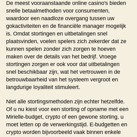
De meest vooraanstaande online casino's bieden
snelle betaalmethoden voor consumenten,
waardoor een naadloze overgang tussen uw
gokactiviteiten en de financiële manager mogelijk
is. Omdat stortingen en uitbetalingen snel
plaatsvinden, voelen spelers zich zekerder dat ze
kunnen spelen zonder zich zorgen te hoeven
maken over de details van het bedrijf. Vroege
stortingen zorgen er ook voor dat uitbetalingen
snel beschikbaar zijn, wat het vertrouwen in de
betrouwbaarheid van het systeem vergroot en
langdurige loyaliteit stimuleert.
Niet alle stortingsmethoden zijn echter hetzelfde.
Of u nu kiest voor een storting of opname met een
Mirielle-budget, crypto of een gewone storting, u
moet letten op de verwerkingstijd. E-budgetten en
crypto worden bijvoorbeeld vaak binnen enkele