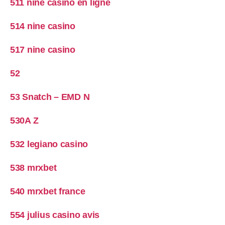
511 nine casino en ligne
514 nine casino
517 nine casino
52
53 Snatch – EMD N
530A Z
532 legiano casino
538 mrxbet
540 mrxbet france
554 julius casino avis