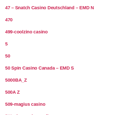
47 – Snatch Casino Deutschland – EMD N
470
499-coolzino casino
5
50
50 Spin Casino Canada – EMD S
5000BA_Z
500A Z
509-magius casino