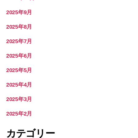
2025年9月
2025年8月
2025年7月
2025年6月
2025年5月
2025年4月
2025年3月
2025年2月
カテゴリー