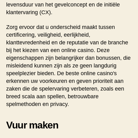
levensduur van het gevelconcept en de initiële
klantervaring (CX).
Zorg ervoor dat u onderscheid maakt tussen
certificering, veiligheid, eerlijkheid,
klanttevredenheid en de reputatie van de branche
bij het kiezen van een online casino. Deze
eigenschappen zijn belangrijker dan bonussen, die
misleidend kunnen zijn als ze geen langdurig
speelplezier bieden. De beste online casino's
erkennen uw voorkeuren en geven prioriteit aan
zaken die de spelervaring verbeteren, zoals een
breed scala aan spellen, betrouwbare
spelmethoden en privacy.
Vuur maken