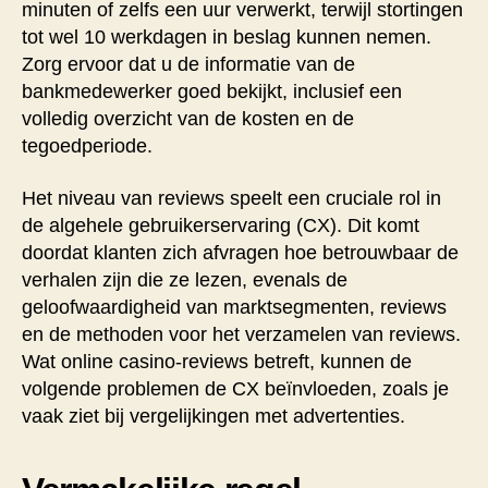
minuten of zelfs een uur verwerkt, terwijl stortingen
tot wel 10 werkdagen in beslag kunnen nemen.
Zorg ervoor dat u de informatie van de
bankmedewerker goed bekijkt, inclusief een
volledig overzicht van de kosten en de
tegoedperiode.
Het niveau van reviews speelt een cruciale rol in
de algehele gebruikerservaring (CX). Dit komt
doordat klanten zich afvragen hoe betrouwbaar de
verhalen zijn die ze lezen, evenals de
geloofwaardigheid van marktsegmenten, reviews
en de methoden voor het verzamelen van reviews.
Wat online casino-reviews betreft, kunnen de
volgende problemen de CX beïnvloeden, zoals je
vaak ziet bij vergelijkingen met advertenties.