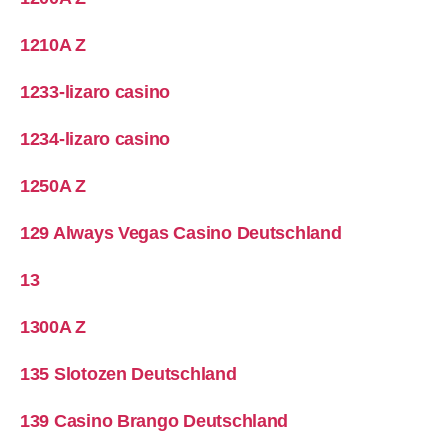
1210A Z
1233-lizaro casino
1234-lizaro casino
1250A Z
129 Always Vegas Casino Deutschland
13
1300A Z
135 Slotozen Deutschland
139 Casino Brango Deutschland