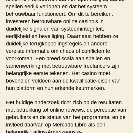
spellen eerlijk verlopen en dat het systeem
betrouwbaar functioneert. Om dit te bereiken,
investeren betrouwbare online casino's in
duidelijke signalen van systeemintegriteit,
eerlijkheid en beveiliging. Daarnaast hebben ze
duidelijke terugkoppelingsregels en andere
vereiste informatie om chaos of conflicten te
voorkomen. Een breed scala aan spellen en
samenwerking met betrouwbare freelancers zijn
belangrijke eerste tekenen. Het casino moet
bovendien voldoen aan de kwalificatie-eisen van
hun platform en hun erkende keurmerken.
Het huidige onderzoek richt zich op de resultaten
met betrekking tot online reviews, de perceptie van
gebruikers en de status van het programma, en de
invloed daarvan op Mercado Libre als een
belangrijk Latijns-Amerikaans e-