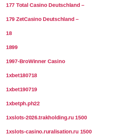
177 Total Casino Deutschland –
179 ZetCasino Deutschland –
18
1899
1997-BroWinner Casino
1xbet180718
1xbet190719
1xbetph.ph22
1xslots-2026.trakholding.ru 1500
1xslots-casino.ruralisation.ru 1500