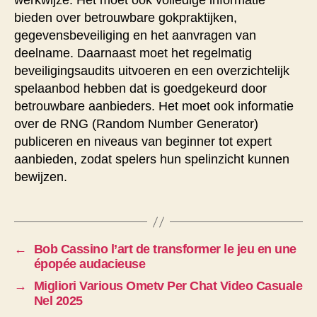
werkwijze. Het moet ook volledige informatie
bieden over betrouwbare gokpraktijken,
gegevensbeveiliging en het aanvragen van
deelname. Daarnaast moet het regelmatig
beveiligingsaudits uitvoeren en een overzichtelijk
spelaanbod hebben dat is goedgekeurd door
betrouwbare aanbieders. Het moet ook informatie
over de RNG (Random Number Generator)
publiceren en niveaus van beginner tot expert
aanbieden, zodat spelers hun spelinzicht kunnen
bewijzen.
←
Bob Cassino l’art de transformer le jeu en une
épopée audacieuse
→
Migliori Various Ometv Per Chat Video Casuale
Nel 2025