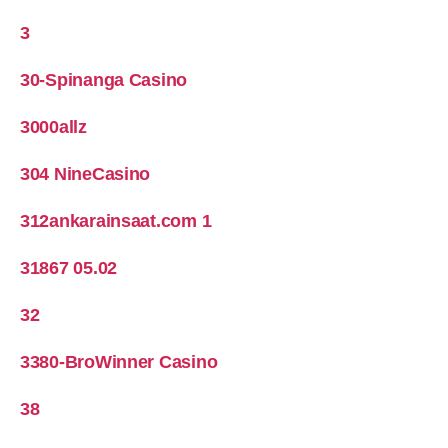
3
30-Spinanga Casino
3000allz
304 NineCasino
312ankarainsaat.com 1
31867 05.02
32
3380-BroWinner Casino
38